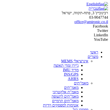
English
עברית
רבינוביץ' 3, פתח-תקווה, ישראל
03-9047744
office@amironic.co.il
Facebook
Twitter
LinkedIn
YouTube
ראשי
מוצרים
אינרציאלי MEMS
ג'יירו ומדי תאוצה
מדיד IMU
INS/GPS
AHRS
מאמ”תים
מאמ"תים
מאמ"ת אלקטרוני
מאמ”תים לתעופה
מאמ”תים תרמיים
אטימות למפסקים וידיות
מפסקי רגל