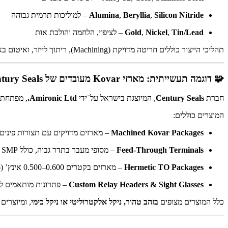
Silicon Nitride
,
Beryllia
,
Alumina
– למוליכות תרמית גבוהה
Tin/Lead
,
Nickel
,
Gold
– לציפוי, הלחמה והולכת אות
תהליכי הייצור כוללים חריטה מדויקת (Machining), ריתוך לייזר, ואיטום באמצעות זכוכית (Glass-to-Metal Seal).
🧩 דוגמה תעשייתית: מארזי Kovar מעובדים של Century Seals
חברת
Century Seals
, המיוצגת בישראל על־ידי
Amironic Ltd.
, מפתחת 
המוצרים כוללים:
Machined Kovar Packages
– מארזים מדויקים עם תצורות פינים מגוונות (Head, Custom Leads
Feed-Through Terminals
– מסופי מעבר בתדר גבוה, כולל SMP ו־50Ω Terminals
Hermetic TO Packages
– מארזים בקטרים ‎0.500–0.600‎ אינץ’ (TO-8, TO-5, TO-46)
Custom Relay Headers & Sight Glasses
– פתרונות מותאמים לצ
כלל המוצרים מצופים
בזהב טהור, ניקל אלקטרוליטי או ניקל כימי
, ומיוצרים