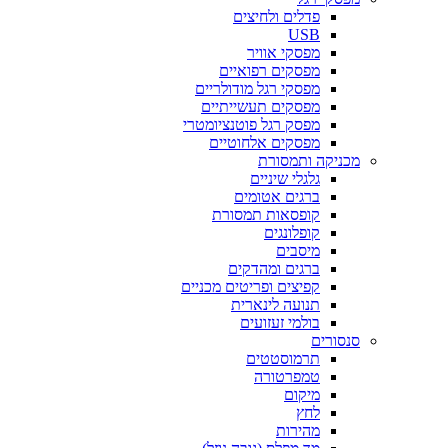
פדלים ולחיצים
USB
מפסקי אוויר
מפסקים רפואיים
מפסקי רגל מודולריים
מפסקים תעשייתיים
מפסק רגל פוטנציומטרי
מפסקים אלחוטיים
מכניקה ותמסורת
גלגלי שיניים
ברגים אטומים
קופסאות תמסורת
קופלונגים
מיסבים
ברגים ומהדקים
קפיצים ופריטים מכניים
תנועה לינארית
בולמי זעזועים
סנסורים
תרמוסטטים
טמפרטורה
מיקום
לחץ
מהירות