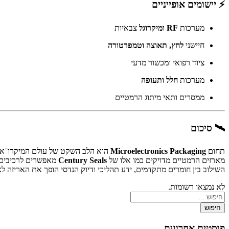
⚡ יישומים אופייניים
מערכות
RF ומיקרוגל
צבאיות
חיישני
לחץ, תאוצה וטמפרטורה
ציוד רפואי ומכשור מדעי
מערכות
חלל ותעופה
ממסרים ותאי מיתוג הרמטיים
🛰️ סיכום
תחום
Microelectronics Packaging
הוא הלב השקט של עולם המיקרו־אל
מארזים הרמטיים מדויקים כמו אלו של
Century Seals
מאפשרים לרכיבים 
השילוב בין חומרים מתקדמים, ידע תהליכי ודיוק הנדסי הופך את האריז
לא נמצאו רשומות.
חיפוש
פוסטים אחרונים