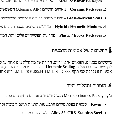
Metal & Kovar Packages
– מארזים מתכתיים או מבוססי Kovar (סגסוגת ברזל־ניקל־קובלט), בעלי התאמה תרמית לזכוכית ועמידות גבוהה בפני שינויי טמפרטורה.
Ceramic Packages
– מארזים קרמיים (Alumina, AlN) המשמשים ביישומים עתירי הספק ובתחומי RF גבוהים.
Glass-to-Metal Seals
– חיבורי מתכת־זכוכית הרמטיים המשמשים ל
Hybrid / Hermetic Modules
– מודולים משלבים מספר רכיבים אל
Plastic / Epoxy Packages
– פתרונות תעשייתיים זולים יותר, המי
🌡️ החשיבות של אטימות הרמטית
ביישומים צבאיים, רפואיים או אוויריים, חדירה של מולקולת מים אחת עלולה
לכן משתמשים בתהליכי
Hermetic Sealing
— חיבור מבוקר בין מתכת, זכו
אטימות זו נבדקת לפי תקני MIL-STD-883 ו־MIL-PRF-38534, והיא אחד המדדים הקריטיים באמינות ארוכת טווח.
🔬 חומרים ותהליכי ייצור
ב־Microelectronics Packaging נעשה שימוש בחומרים מתקדמים כגון:
Kovar
– סגסוגת בעלת מקדם התפשטות תרמית תואם לזכוכית וקר
Stainless Steel
,
CRS
,
Alloy 52
– לשימושים מבניים