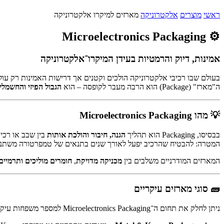
ראשי
מוצרים
אלקטרוניקה
מארזים למיקרו אלקטרוניקה
⚙️ Microelectronics Packaging
אמינות, דיוק והרמטיות בעידן המיקרו־אלקטרוניקה
בעולם שבו רכיבי אלקטרוניקה הולכים וקטנים אך דרישות האמינות רק עו
ה"מארז" (Package) הוא הרבה מעבר לקופסה – הוא
הגבול הפיזי והחשמלי
💡 מהו Microelectronics Packaging
בבסיסו, Packaging הוא תהליך
הגנה, חיבור והולכת אותות
בין שבב או רכיב
המטרה: להבטיח שהרכיב יפעל לאורך שנים בתנאים של טמפרטורה משתנה, ל
המארזים המודרניים משלבים בין
מכניקה מדויקת
,
חומרים מוליכים ותרמיים
🧱 סוגי מארזים עיקריים
ניתן לחלק את תחום ה־Microelectronics Packaging למספר משפחות עיקריות: