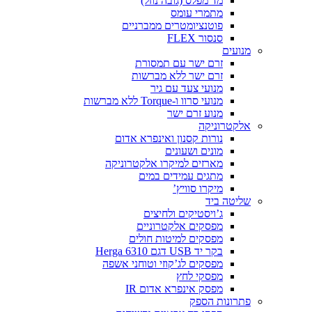
מד מפלס (גובה נוזל)
מתמרי עומס
פוטנציומטרים ממברניים
סנסור FLEX
מנועים
זרם ישר עם תמסורת
זרם ישר ללא מברשות
מנועי צעד עם גיר
מנועי סרוו ו-Torque ללא מברשות
מנוע זרם ישר
אלקטרוניקה
נורות קסנון ואינפרא אדום
מונים ושעונים
מארזים למיקרו אלקטרוניקה
מתגים עמידים במים
מיקרו סוויץ’
שליטה ביד
ג’ויסטיקים ולחיצים
מפסקים אלקטרוניים
מפסקים למיטות חולים
בקר יד USB דגם Herga 6310
מפסקים לג’קוזי וטוחני אשפה
מפסקי לחץ
מפסק אינפרא אדום IR
פתרונות הספק