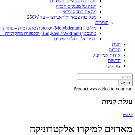
ספקי כח צבאיים וקשיחים
הגנה על מעגלים חכמה
מתאם הספק צבאי
ספק כוח צבאי תלת-ערוצי – עד 250W
חומרים
מוליבדן (Molybdenum) וסגסוגות מתקדמות – פתרונות חומרי גלם וייצור ליישומים קיצוניים
טונגסטן (Tungsten / Wolfram) וסגסוגות מתקדמות – חומרי גלם ופתרונות ייצור ליישומים קיצוניים
חומרי גלם לגלגלי שיניים
חנות
חברות
אודות אמירוניק
חדשות
צור קשר
חיפוש
Product
was added to your cart
עגלת קניות
waze
מארזים למיקרו אלקטרוניקה