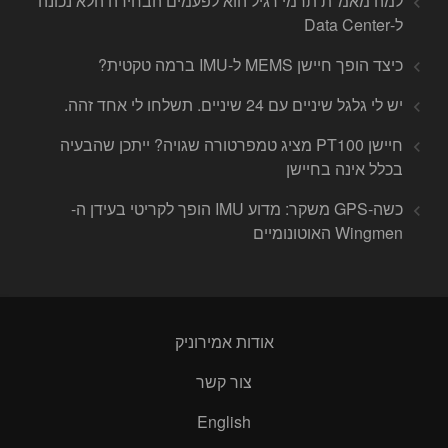
למה מאמ"ת תרמי רגיל הוא לפעמים הבחירה הלא נכונה
ל-Data Center
כיצד הופך חיישן MEMS ל-IMU ברמה טקטית?
יש לי גלגל שיניים עם 24 שיניים. תשלחו לי אחד זהה.
חיישן PT100 מציג טמפרטורה שגויה? ייתכן שהבעיה
בכלל אינה בחיישן
כשה-GPS משקר: מדוע IMU הופך לקריטי בעידן ה-
Wingmen האוטונומיים
אודות אמירוניק
צור קשר
English