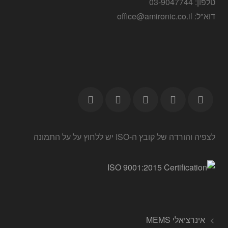
טלפון: 03-9047744
דוא"ל: office@amironic.co.il
לצפיה והורדה של קובץ ה-ISO יש ללחוץ על על התמונה
אינרציאלי MEMS