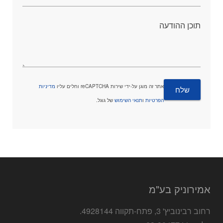
תוכן ההודעה
אתר זה מוגן על-ידי שירות reCAPTCHA וחלים עליו
מדיניות
הפרטיות
ו
תנאי השימוש
של גוגל.
אמירוניק בע"מ
רחוב רבינוביץ' 3, פתח-תקווה 4928144.