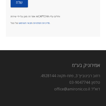
אתר זה מוגן על-ידי שירות reCAPTCHA וחלים עליו
של גוגל.
מדיניות הפרטיות
ו
תנאי השימוש
אמירוניק בע"מ
רחוב רבינוביץ' 3, פתח-תקווה 4928144.
טלפון: 03-9047744
דוא"ל: office@amironic.co.il