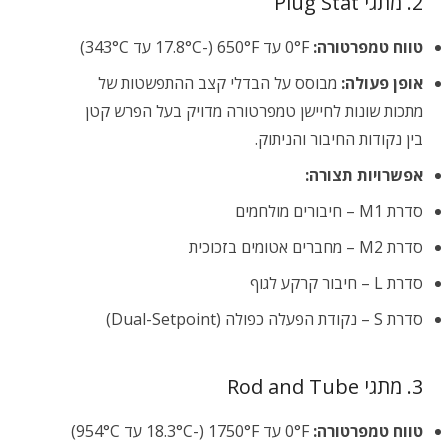
2. מתגי Plug Stat
טווח טמפרטורה:
0°F עד 650°F (-17.8°C עד 343°C)
אופן פעולה:
מבוסס על הבדלי קצב ההתפשטות של
מתכות שונות לחיישן טמפרטורה מדויק בעל הפרש קטן
בין נקודות החיבור והניתוק.
אפשרויות תצורה:
סדרת M1 – חיבורים מולחמים
סדרת M2 – מחברים אטומים בזכוכית
סדרת L – חיבור קרקע לגוף
סדרת S – נקודת הפעלה כפולה (Dual-Setpoint)
3. מתגי Rod and Tube
טווח טמפרטורה:
0°F עד 1750°F (-18.3°C עד 954°C)