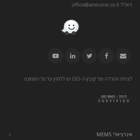
דוא"ל: office@amironic.co.il
לצפיה והורדה של קובץ ה-ISO יש ללחוץ על על התמונה
אינרציאלי MEMS