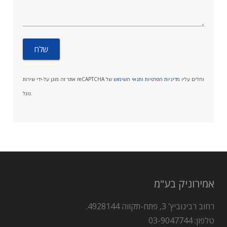
אתר זה מוגן על-ידי שירות reCAPTCHA וחלים עליו
מדיניות הפרטיות
ו
תנאי השימוש
של
גוגל.
אמירוניק בע"מ
רחוב רבינוביץ' 3, פתח-תקווה 4928144.
טלפון: 03-9047744