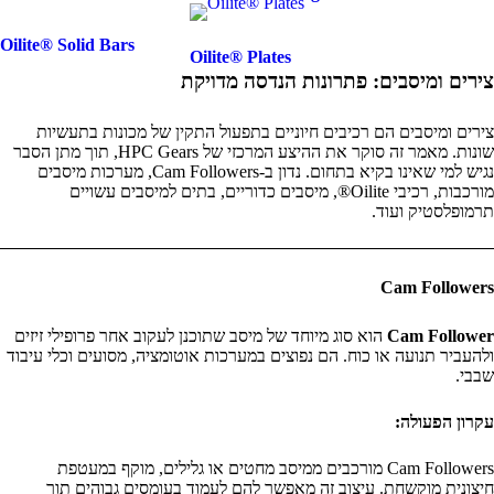
Oilite® Solid Bars
Oilite® Plates
צירים ומיסבים: פתרונות הנדסה מדויקת
צירים ומיסבים הם רכיבים חיוניים בתפעול התקין של מכונות בתעשיות
שונות. מאמר זה סוקר את ההיצע המרכזי של HPC Gears, תוך מתן הסבר
נגיש למי שאינו בקיא בתחום. נדון ב-Cam Followers, מערכות מיסבים
מורכבות, רכיבי Oilite®, מיסבים כדוריים, בתים למיסבים עשויים
תרמופלסטיק ועוד.
Cam Followers
Cam Follower
הוא סוג מיוחד של מיסב שתוכנן לעקוב אחר פרופילי זיזים
ולהעביר תנועה או כוח. הם נפוצים במערכות אוטומציה, מסועים וכלי עיבוד
שבבי.
עקרון הפעולה:
Cam Followers מורכבים ממיסב מחטים או גלילים, מוקף במעטפת
חיצונית מוקשחת. עיצוב זה מאפשר להם לעמוד בעומסים גבוהים תוך