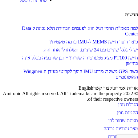
חדשות
למה מאמ"ת תרמי רגיל הוא לפעמים הבחירה הלא נכונה ל-Data
Center
כיצד הופך חיישן MEMS ל-IMU ברמה טקטית?
יש לי גלגל שיניים עם 24 שיניים. תשלחו לי אחד זהה.
חיישן PT100 מציג טמפרטורה שגויה? ייתכן שהבעיה בכלל אינה
בחיישן
כשה-GPS משקר: מדוע IMU הופך לקריטי בעידן ה-Wingmen
האוטונומיים
אודות אמירוניק
צור קשר
English
© 2022 Amironic All rights reserved. All Trademarks are the property
of their respective owners.
הגדלת גופן
הקטנת גופן
תצוגת שחור לבן
מצב ניגודיות גבוהה
הדגשת קישורים