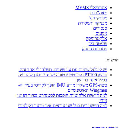
אינרציאלי MEMS
מאמ"תים
מפסקי רגל
מכניקה ותמסורת
סנסורים
מנועים
אלקטרוניקה
שליטה ביד
פתרונות הספק
חדשות
יש לי גלגל שיניים עם 24 שיניים. תשלחו לי אחד זהה.
חיישן PT100 מציג טמפרטורה שגויה? ייתכן שהבעיה
בכלל אינה בחיישן
כשה-GPS משקר: מדוע IMU הופך לקריטי בעידן ה-
Wingmen האוטונומיים
למה דוושות אלחוטיות הופכות לסטנדרט בציוד רפואי
נייד?
למה חיישן זווית בעל שני ערוצים אינו מיועד רק לגיבוי