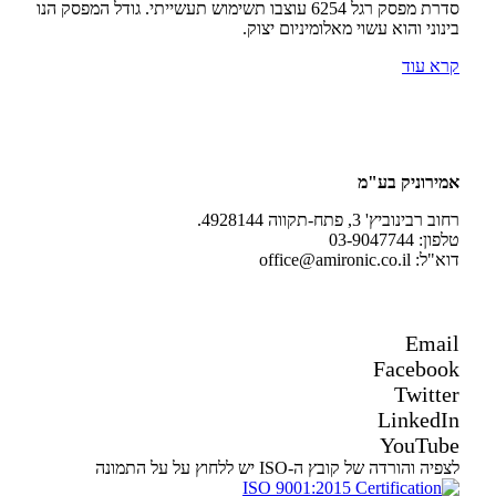
סדרת מפסק רגל 6254 עוצבו תשימוש תעשייתי. גודל המפסק הנו
בינוני והוא עשוי מאלומיניום יצוק.
קרא עוד
אמירוניק בע"מ
רחוב רבינוביץ' 3, פתח-תקווה 4928144.
טלפון: 03-9047744
דוא"ל: office@amironic.co.il
Email
Facebook
Twitter
LinkedIn
YouTube
לצפיה והורדה של קובץ ה-ISO יש ללחוץ על על התמונה