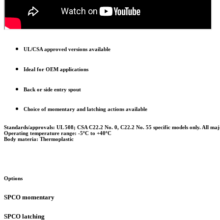
UL/CSA approved versions available
Ideal for OEM applications
Back or side entry spout
Choice of momentary and latching actions available
Standards/approvals:
UL 508; CSA C22.2 No. 0, C22.2 No. 55 specific models only. All ma
Operating temperature range:
-5ºC to +40ºC
Body materia:
Thermoplastic
Options
SPCO momentary
SPCO latching