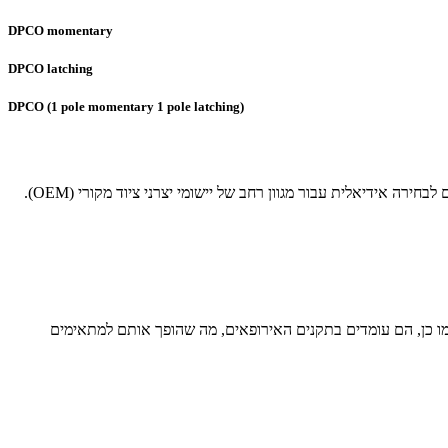
DPCO momentary
DPCO latching
DPCO (1 pole momentary 1 pole latching)
מתגי האוויר 6871 ו-6872 של הרגה ידועים בעיצובם הקומפקטי, במחירם הכלכלי ובאמינותם הגבוהה. מתגים אלו מציעים מגוון פעולות, מה שהופך אותם לבחירה אידיאלית עבור מגוון רחב של יישומי יצרני ציוד מקורי (OEM).
נדרטים מחמירים של בטיחות וביצועים. כמו כן, הם עומדים בתקנים האירופאים, מה שהופך אותם למתאימים