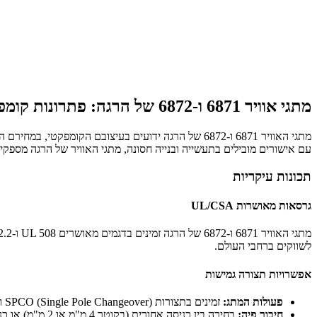
מתגי אוויר 6871 ו-6872 של הרגה: פתרונות קומפקטיים, אמינים ורב-תכליתיים ליישומי OEM
עם אישורים מובילים בתעשייה ובנייה חסונה, מתגי האוויר של הרגה מספקי
תכונות עיקריות
גרסאות מאושרות UL/CSA
לשווקים ברחבי העולם.
אפשרויות תצורה גמישות
פעולות המתג:
זמינים בתצורות SPCO (Single Pole Changeover) ו-DPCO (Double Pole Changeover), עם אפשרויות רגעיות וקבועות.
חיבור פיה:
בחירה בין כניסה אחורית (בקוטר 4 מ"מ או 2 מ"מ) או כניסה צדדית (בקוטר 4 מ"מ).