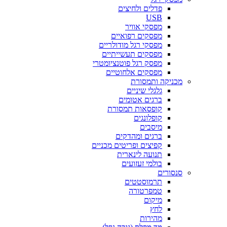
פדלים ולחיצים
USB
מפסקי אוויר
מפסקים רפואיים
מפסקי רגל מודולריים
מפסקים תעשייתיים
מפסק רגל פוטנציומטרי
מפסקים אלחוטיים
מכניקה ותמסורת
גלגלי שיניים
ברגים אטומים
קופסאות תמסורת
קופלונגים
מיסבים
ברגים ומהדקים
קפיצים ופריטים מכניים
תנועה לינארית
בולמי זעזועים
סנסורים
תרמוסטטים
טמפרטורה
מיקום
לחץ
מהירות