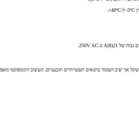
‎.
)A ב-250V AC.