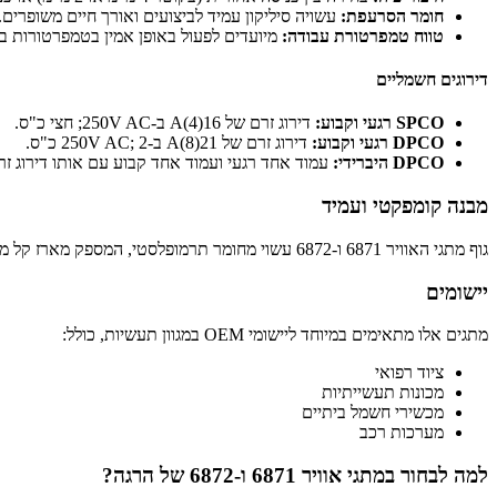
חומר הסרעפת:
עשויה סיליקון עמיד לביצועים ואורך חיים משופרים.
טווח טמפרטורת עבודה:
מיועדים לפעול באופן אמין בטמפרטורות בין ‎-5ºC ל-+40ºC
דירוגים חשמליים
SPCO רגעי וקבוע:
דירוג זרם של 16(4)A ב-250V AC; חצי כ"ס.
DPCO רגעי וקבוע:
דירוג זרם של 21(8)A ב-250V AC; 2 כ"ס.
DPCO היברידי:
עמוד אחד רגעי ועמוד אחד קבוע עם אותו דירוג זרם גבוה של 21(8
מבנה קומפקטי ועמיד
גוף מתגי האוויר 6871 ו-6872 עשוי מחומר תרמופלסטי, המספק מארז קל משקל אך יציב העומד בתנאים תעשייתיים תובעניים. העיצוב הקומפקטי מאפשר שילוב חלק בציוד עם מגבלות מקום.
יישומים
מתגים אלו מתאימים במיוחד ליישומי OEM במגוון תעשיות, כולל:
ציוד רפואי
מכונות תעשייתיות
מכשירי חשמל ביתיים
מערכות רכב
למה לבחור במתגי אוויר 6871 ו-6872 של הרגה?