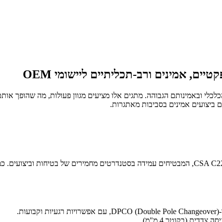
ם ביצועים אמינים בסביבות מאתגרות.
מתגי האוויר 6871 ו-6872 של הרגה זמינים בדגמים מאושרים UL 508 ו-CSA C22.2, המבטיחים עמידה בסט