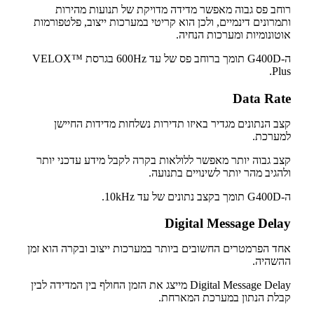
רוחב פס גבוה מאפשר מדידה מדויקת של תנועות מהירות
ותמרונים דינמיים, ולכן הוא קריטי במערכות ייצוב, פלטפורמות
אוטונומיות ומערכות הנחיה.
ה-G400D תומך ברוחב פס של עד 600Hz בגרסת VELOX™
Plus.
Data Rate
קצב הנתונים מגדיר באיזו תדירות נשלחות מדידות החיישן
למערכת.
קצב גבוה יותר מאפשר ללולאות בקרה לקבל מידע עדכני יותר
ולהגיב מהר יותר לשינויים בתנועה.
ה-G400D תומך בקצב נתונים של עד 10kHz.
Digital Message Delay
אחד הפרמטרים החשובים ביותר במערכות ייצוב ובקרה הוא זמן
ההשהיה.
Digital Message Delay מייצג את הזמן החולף בין המדידה לבין
קבלת הנתון במערכת המארחת.