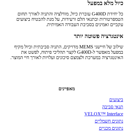
כיול מלא במפעל
כל יחידת G400D עוברת כיול, מודלציה והתניה לאורך תחום
הטמפרטורות ובתנאי הלם ורעידות, על מנת להבטיח ביצועים
עקביים ואמינים בסביבת העבודה האמיתית.
אינטגרציה פשוטה יותר
שילוב של חיישני MEMS מדויקים, התניה סביבתית וכיול מקיף
במפעל מאפשר ל-G400D לקצר תהליכי פיתוח, לפשט את
האינטגרציה במערכת ולצמצם סיכונים ועלויות לאורך חיי המוצר.
מאפיינים
ביצועים
תנאי סביבה
VELOX™ Interface
נתונים חשמליים
נתונים מכניים