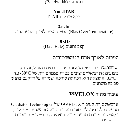
רוחב פס (Bandwidth)
Non-ITAR
ללא מגבלות ITAR
35°/hr
סטיית הטיה לאורך טמפרטורה (Bias Over Temperature)
10kHz
קצב נתונים (Data Rate)
יציבות לאורך טווח הטמפרטורות
ה-G400D עובר כיול מלא והתניה סביבתית במפעל, ומספק
ביצועים אינרציאליים יציבים בטווח טמפרטורות של ‎-50°C עד
+85°C. התוצאה היא הפחתת סחיפה ושמירה על דיוק גם בתנאי
סביבה משתנים.
עיבוד מהיר VELOX™
ארכיטקטורת העיבוד VELOX™ של Gladiator Technologies
מספקת פלט דיגיטלי מסונן במהירות גבוהה ובהשהיה מינימלית,
ומאפשרת מדידת תנועה מדויקת ואמינה גם ביישומים דינמיים
ותובעניים.