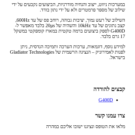
במערכות ניווט, ייצוב והנחיה מודרניות, הביצועים נקבעים על ידי
שילוב של מספר פרמטרים ולא על ידי נתון בודד.
השילוב של רעש נמוך, יציבות גבוהה, רוחב פס של עד 600Hz,
קצב נתונים של עד 10kHz והשהיה של 20µs בלבד מאפשר ל-
G400D לספק ביצועים ברמה טקטית במארז קומפקטי במשקל
17 גרם בלבד.
למידע נוסף, דוגמאות, ערכות הערכה ותמיכה הנדסית, ניתן
לפנות לאמירוניק – הנציגה הרשמית של Gladiator Technologies
בישראל.
קבצים להורדה
G400D
צרו עמנו קשר
מלאו את הטופס ונציגנו ישובו אליכם במהרה