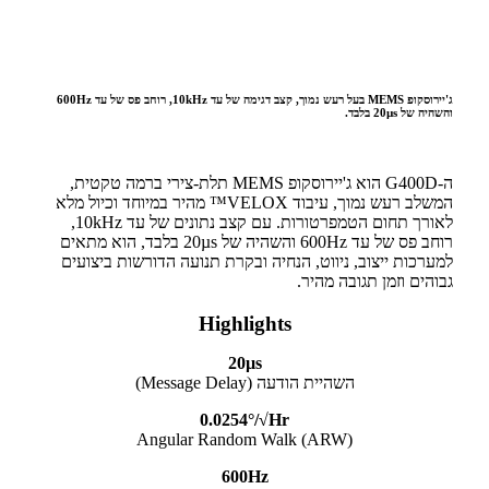
ג'יירוסקופ MEMS בעל רעש נמוך, קצב דגימה של עד 10kHz, רוחב פס של עד 600Hz
והשהיה של 20µs בלבד.
ה-G400D הוא ג'יירוסקופ MEMS תלת-צירי ברמה טקטית,
המשלב רעש נמוך, עיבוד VELOX™ מהיר במיוחד וכיול מלא
לאורך תחום הטמפרטורות. עם קצב נתונים של עד 10kHz,
רוחב פס של עד 600Hz והשהיה של 20µs בלבד, הוא מתאים
למערכות ייצוב, ניווט, הנחיה ובקרת תנועה הדורשות ביצועים
גבוהים וזמן תגובה מהיר.
Highlights
20µs
השהיית הודעה (Message Delay)
0.0254°/√Hr
Angular Random Walk (ARW)
600Hz