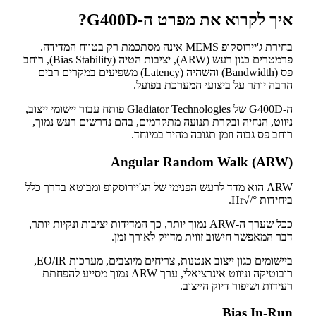
איך לקרוא את מפרט ה-G400D?
בחירת ג'יירוסקופ MEMS אינה מסתכמת רק בטווח המדידה.
פרמטרים כגון רעש (ARW), יציבות הטיה (Bias Stability), רוחב
פס (Bandwidth) והשהיה (Latency) משפיעים במקרים רבים
הרבה יותר על ביצועי המערכת בפועל.
ה-G400D של Gladiator Technologies פותח עבור יישומי ייצוב,
ניווט, הנחיה ובקרת תנועה מתקדמים, בהם נדרשים רעש נמוך,
רוחב פס גבוה וזמן תגובה מהיר במיוחד.
Angular Random Walk (ARW)
ARW הוא מדד לרעש הפנימי של הג'יירוסקופ ומבוטא בדרך כלל
ביחידות °/√Hr.
ככל שערך ה-ARW נמוך יותר, כך המדידות יציבות ונקיות יותר,
דבר המאפשר חישוב זווית מדויק לאורך זמן.
ביישומים כגון ייצוב אנטנות, צריחים מיוצבים, מערכות EO/IR,
רובוטיקה וניווט אינרציאלי, ערך ARW נמוך מסייע להפחתת
רעידות ושיפור דיוק הייצוב.
Bias In-Run