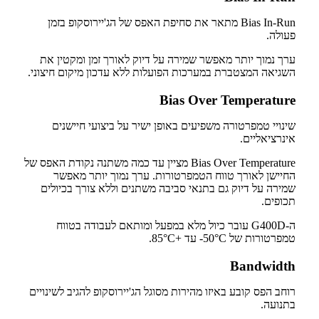
Bias In-Run מתאר את סחיפת האפס של הג'יירוסקופ בזמן
פעולה.
ערך נמוך יותר מאפשר שמירה על דיוק לאורך זמן ומקטין את
השגיאה המצטברת במערכות הפועלות ללא עדכון מיקום חיצוני.
Bias Over Temperature
שינויי טמפרטורה משפיעים באופן ישיר על ביצועי חיישנים
אינרציאליים.
Bias Over Temperature מציין עד כמה משתנה נקודת האפס של
החיישן לאורך טווח הטמפרטורות. ערך נמוך יותר מאפשר
שמירה על דיוק גם בתנאי סביבה משתנים וללא צורך בכיולים
תכופים.
ה-G400D עובר כיול מלא במפעל ומותאם לעבודה בטווח
טמפרטורות של ‎-50°C עד +85°C.
Bandwidth
רוחב הפס קובע באיזו מהירות מסוגל הג'יירוסקופ להגיב לשינויים
בתנועה.