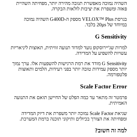
השהיה נמוכה מאפשרת תגובה מהירה יותר, מפחיתה השהיית
פאזה ומשפרת את יציבות לולאות הבקרה.
בגרסת VELOX™ Plus מספק ה-G400D השהיה נמוכה
במיוחד של 20µs בלבד.
G Sensitivity
למרות שג'יירוסקופ נועד למדוד תנועה זוויתית, תאוצות ליניאריות
עשויות להשפיע על המדידה.
G Sensitivity מודד את רמת הרגישות להשפעות אלו. ערך נמוך
יותר מספק עמידות טובה יותר בפני רעידות, הלמים ותאוצות
פלטפורמה.
Scale Factor Error
פרמטר זה מתאר עד כמה הפלט של החיישן תואם את התנועה
האמיתית.
שגיאת Scale Factor נמוכה יותר משפרת את דיוק המדידה
ומפחיתה את הצורך בכיולים ותיקוני תוכנה ברמת המערכת.
למה זה חשוב?