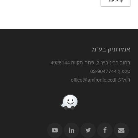
אמירוניק בע"מ
רחוב רבינוביץ' 3, פתח-תקווה 4928144.
טלפון: 03-9047744
דוא"ל: office@amironic.co.il