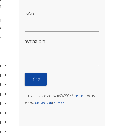
המע
טלפון
ה
ל
תוכן ההודעה
ת
ה
צ
חי
אתר זה מוגן על-ידי שירות reCAPTCHA וחלים עליו
מדיניות
ד
של גוגל.
הפרטיות
ו
תנאי השימוש
ז
ה
ש