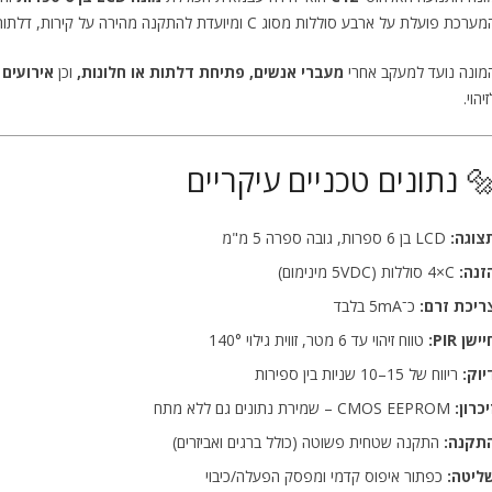
רכת פועלת על ארבע סוללות מסוג C ומיועדת להתקנה מהירה על קירות, דלתות או משטחים שטוחים – באמצעות ערכת התקנה מצורפת.
מונה נועד למעקב אחרי
מעברי אנשים, פתיחת דלתות או חלונות,
וכן
אירועים 
זיהוי.
 נתונים טכניים עיקריים
צוגה:
LCD בן 6 ספרות, גובה ספרה ‎5‎ מ"מ
זנה:
‎4×C‎ סוללות (‎5VDC‎ מינימום)
ריכת זרם:
כ־‎5mA‎ בלבד
ישן PIR:
טווח זיהוי עד ‎6 מטר‎, זווית גילוי ‎140°‎
יוק:
ריווח של ‎10–15‎ שניות בין ספירות
יכרון:
‎CMOS EEPROM‎ – שמירת נתונים גם ללא מתח
תקנה:
התקנה שטחית פשוטה (כולל ברגים ואביזרים)
ליטה:
כפתור איפוס קדמי ומפסק הפעלה/כיבוי