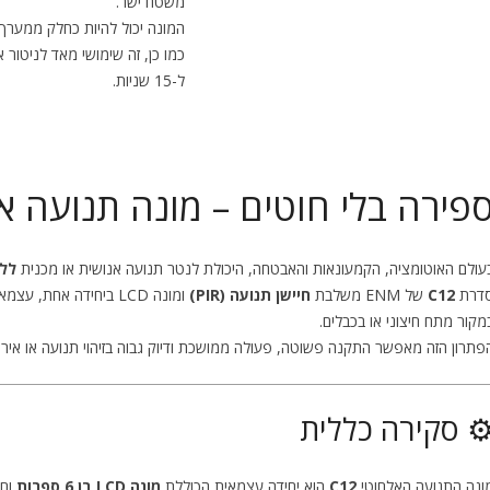
משטח ישר.
המונה יכול להיות כחלק ממערך 
ל-15 שניות.
פירה בלי חוטים – מונה תנועה אלחוטי ies
עולם האוטומציה, הקמעונאות והאבטחה, היכולת לנטר תנועה אנושית או מכנית
ללא
דרת
C12
של ENM משלבת
חיישן תנועה (PIR)
ומונה LCD ביחידה אחת
מקור מתח חיצוני או בכבלים.
פתרון הזה מאפשר התקנה פשוטה, פעולה ממושכת ודיוק גבוה בזיהוי תנועה או אירוע
️ סקירה כללית
ונה התנועה האלחוטי
C12
הוא יחידה עצמאית הכוללת
מונה LCD בן 6 ספרות
וחי