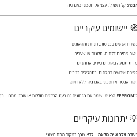
בנה:
קל משקל, עצמאי, חסכוני באנרגיה
 יישומים עיקריים
פירת אנשים בכניסות, חנויות ומוזיאונים
יטור פתיחת דלתות, חלונות או שערים
קרת תנועה באתרים ניידים או זמניים
פירת אירועים במכונות ובתהליכים נדירים
יטור אבטחתי חסכוני באנרגיה וללא חיווט
־
EEPROM
הפנימי שומר את הנתונים גם בעת החלפת סוללות או אובדן מתח – כך
 יתרונות עיקריים
עולה
אלחוטית מלאה
– ללא צורך במקור מתח חיצוני