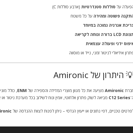
פעלה על
סוללות סטנדרטיות
(ארבע סוללות C)
תקנה פשוטה ומהירה
על כל משטח
ריכת אנרגיה נמוכה במיוחד
גת LCD ברורה ונוחה לקריאה
יפוס ידני ופעולה עצמאית
תרון אידיאלי לניטור זמני, נייד או מוסווה
 היתרון של Amironic
ברת
Amironic
מציעה את כל מגוון מוצרי המדידה והספירה של
ENM
, כולל מוני תנו
־
C12 Series
מביאה לשוק פתרון אלחוטי, אמין ונוח לשילוב בכל מערכת ניטור או
פרטים טכניים, דפי נתונים או ייעוץ הנדסי – ניתן לפנות לצוות ההנדסה של
ronic