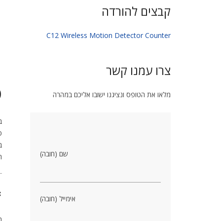
קבצים להורדה
C12 Wireless Motion Detector Counter
צרו עמנו קשר
ס
מלאו את הטופס ונציגנו ישובו אליכם במהרה
ב
ס
ב
שם (חובה)
ה
⚙
אימייל (חובה)
מ