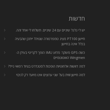
חדשות
יש לי גלגל שיניים עם 24 שיניים. תשלחו לי אחד זהה.
חיישן PT100 מציג טמפרטורה שגויה? ייתכן שהבעיה
בכלל אינה בחיישן
כשה-GPS משקר: מדוע IMU הופך לקריטי בעידן ה-
Wingmen האוטונומיים
למה דוושות אלחוטיות הופכות לסטנדרט בציוד רפואי נייד?
למה חיישן זווית בעל שני ערוצים אינו מיועד רק לגיבוי