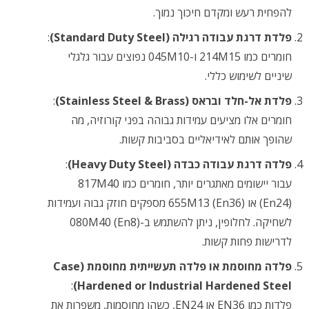
להפחית רעש ומקדם חיכוך נמוך.
פלדת דרגת עבודה רגילה (Standard Duty Steel)
:
חומרים כמו 214M15 ו-045M10 נפוצים עבור גלגלי
שיניים לשימוש כללי.
פלדת אל-חלד ובראס (Stainless Steel & Brass)
:
חומרים אלו מציעים עמידות גבוהה בפני קורוזיה, מה
שהופך אותם לאידיאליים בסביבות קשות.
פלדה דרגת עבודה כבדה (Heavy Duty Steel)
:
עבור יישומים מאתגרים יותר, חומרים כמו 817M40
(En24) או 655M13 (En36) מספקים חוזק גבוה ועמידות
לשחיקה. לחלופין, ניתן להשתמש ב-080M40 (En8)
לדרישות פחות קשות.
פלדה מחוסמת או פלדה תעשייתית מחוסמת (Case
:
Hardened or Industrial Hardened Steel)
פלדות כמו EN36 או EN24, כשהן מחוסמות, משפרות את