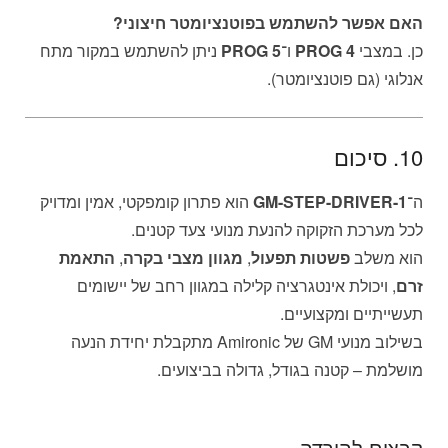
האם אפשר להשתמש בפוטנציומטר חיצוני?
כן. במצבי
PROG 4
ו־
PROG 5
ניתן להשתמש במקור מתח
אנלוגי (גם פוטנציומטר).
10. סיכום
ה־
GM-STEP-DRIVER-1
הוא פתרון קומפקטי, אמין ומדויק
לכל מערכת הזקוקה להנעת מנועי צעד קטנים.
הוא משלב
פשטות תפעול
,
מגוון מצבי בקרה
,
התאמת
זרם
, ויכולת אינטגרציה קלילה במגוון רחב של יישומים
תעשייתיים ומקצועיים.
בשילוב מנועי GM של Amironic מתקבלת יחידת הנעה
מושלמת – קטנה בגודל, גדולה בביצועים.
קבצים להורדה