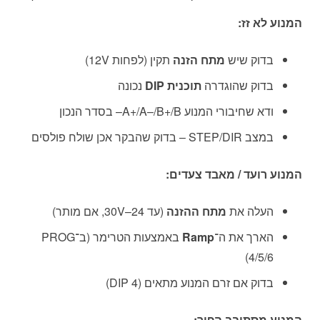
המנוע לא זז:
בדוק שיש
מתח הזנה
תקין (לפחות 12V)
בדוק שהוגדרה
תוכנית DIP
נכונה
ודא שחיבורי המנוע A+/A–/B+/B– בסדר הנכון
במצב STEP/DIR – בדוק שהבקר אכן שולח פולסים
המנוע רועד / מאבד צעדים:
העלה את
מתח ההזנה
(עד 24–30V, אם מותר)
הארך את ה־
Ramp
באמצעות הטרימר (ב־PROG
4/5/6)
בדוק אם זרם המנוע מתאים (DIP 4)
המנוע מסתובב הפוך: