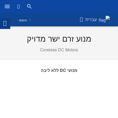
ראשי
עברית
waze
מוצרים
מנוע זרם ישר מדויק
חנות
Coreless DC Motors
חברות
אודות אמירוניק
מנועי DC ללא ליבה
חדשות
צור קשר