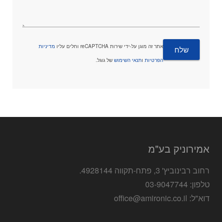
אתר זה מוגן על-ידי שירות reCAPTCHA וחלים עליו
מדיניות
הפרטיות
ו
תנאי השימוש
של גוגל.
אמירוניק בע"מ
רחוב רבינוביץ' 3, פתח-תקווה 4928144.
טלפון: 03-9047744
דוא"ל: office@amironic.co.il