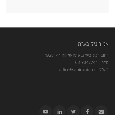
אמירוניק בע"מ
רחוב רבינוביץ' 3, פתח-תקווה 4928144.
טלפון: 03-9047744
דוא"ל: office@amironic.co.il