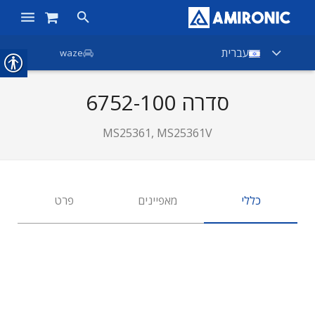
ראשי
עברית
waze
מוצרים
סדרה 6752-100
חנות
MS25361, MS25361V
חברות
אודות אמירוניק
כללי
מאפיינים
פרט
חדשות
צור קשר