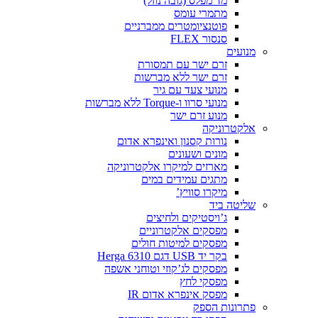
מד מפלס (גובה נוזל)
מתמרי עומס
פוטנציומטרים ממברניים
סנסור FLEX
מנועים
זרם ישר עם תמסורת
זרם ישר ללא מברשות
מנועי צעד עם גיר
מנועי סרוו ו-Torque ללא מברשות
מנוע זרם ישר
אלקטרוניקה
נורות קסנון ואינפרא אדום
מונים ושעונים
מארזים למיקרו אלקטרוניקה
מתגים עמידים במים
מיקרו סוויץ’
שליטה ביד
ג’ויסטיקים ולחיצים
מפסקים אלקטרוניים
מפסקים למיטות חולים
בקר יד USB דגם Herga 6310
מפסקים לג’קוזי וטוחני אשפה
מפסקי לחץ
מפסק אינפרא אדום IR
פתרונות הספק