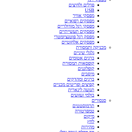
פדלים ולחיצים
USB
מפסקי אוויר
מפסקים רפואיים
מפסקי רגל מודולריים
מפסקים תעשייתיים
מפסק רגל פוטנציומטרי
מפסקים אלחוטיים
מכניקה ותמסורת
גלגלי שיניים
ברגים אטומים
קופסאות תמסורת
קופלונגים
מיסבים
ברגים ומהדקים
קפיצים ופריטים מכניים
תנועה לינארית
בולמי זעזועים
סנסורים
תרמוסטטים
טמפרטורה
מיקום
לחץ
מהירות