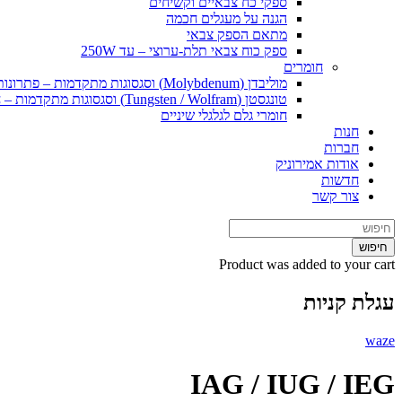
ספקי כח צבאיים וקשיחים
הגנה על מעגלים חכמה
מתאם הספק צבאי
ספק כוח צבאי תלת-ערוצי – עד 250W
חומרים
מוליבדן (Molybdenum) וסגסוגות מתקדמות – פתרונות חומרי גלם וייצור ליישומים קיצוניים
טונגסטן (Tungsten / Wolfram) וסגסוגות מתקדמות – חומרי גלם ופתרונות ייצור ליישומים קיצוניים
חומרי גלם לגלגלי שיניים
חנות
חברות
אודות אמירוניק
חדשות
צור קשר
חיפוש
Product
was added to your cart
עגלת קניות
waze
IAG / IUG / IEG