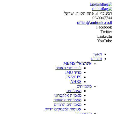
English
עברית
רבינוביץ' 3, פתח-תקווה, ישראל
03-9047744
office@amironic.co.il
Facebook
Twitter
LinkedIn
YouTube
ראשי
מוצרים
אינרציאלי MEMS
ג'יירו ומדי תאוצה
מדיד IMU
INS/GPS
AHRS
מאמ”תים
מאמ"תים
מאמ"ת אלקטרוני
מאמ”תים לתעופה
מאמ”תים תרמיים
אטימות למפסקים וידיות
מפסקי רגל