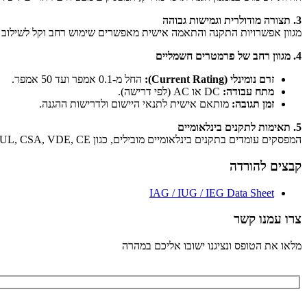
3. תצורה מודולרית וגמישות גבוהה
מגוון אפשרויות התקנה והתאמה אישית מאפשרים שימוש רחב וקל לשילוב 
4. מגוון רחב של פרמטרים חשמליים
זרם נומינלי (Current Rating):
החל מ-0.1 אמפר ועד 50 אמפר.
מתח עבודה:
DC או AC (לפי דרישה).
זמן תגובה:
מותאם אישית לתנאי היישום ולדרישות ההגנה.
5. תאימות לתקנים בינלאומיים
המפסקים עומדים בתקנים בינלאומיים מובילים, כגון UL, CSA, VDE, CE ו-MIL-SPEC, ומאפשרים שימוש בטוח ומאושר בפרויקטים ברחבי העולם.
קבצים להורדה
IAG / IUG / IEG Data Sheet
צרו עמנו קשר
מלאו את הטופס ונציגנו ישובו אליכם במהרה