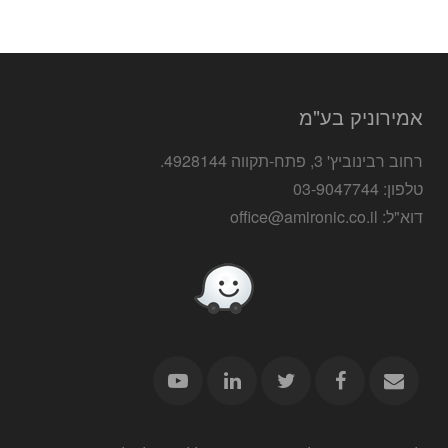
אמירוניק בע"מ
רחוב רבינוביץ' 3, פתח-תקווה 4928144.
טלפון: 03-9047744
דוא"ל: office@amironic.co.il