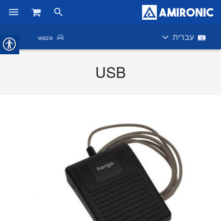
ראשי
עברית
waze
מוצרים
USB
חנות
חברות
אודות אמירוניק
חדשות
צור קשר