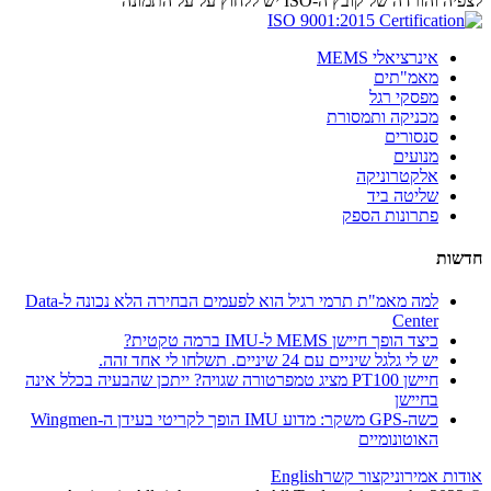
לצפיה והורדה של קובץ ה-ISO יש ללחוץ על על התמונה
אינרציאלי MEMS
מאמ"תים
מפסקי רגל
מכניקה ותמסורת
סנסורים
מנועים
אלקטרוניקה
שליטה ביד
פתרונות הספק
חדשות
למה מאמ"ת תרמי רגיל הוא לפעמים הבחירה הלא נכונה ל-Data
Center
כיצד הופך חיישן MEMS ל-IMU ברמה טקטית?
יש לי גלגל שיניים עם 24 שיניים. תשלחו לי אחד זהה.
חיישן PT100 מציג טמפרטורה שגויה? ייתכן שהבעיה בכלל אינה
בחיישן
כשה-GPS משקר: מדוע IMU הופך לקריטי בעידן ה-Wingmen
האוטונומיים
אודות אמירוניק
צור קשר
English