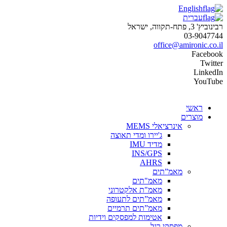
English
עברית
רבינוביץ' 3, פתח-תקווה, ישראל
03-9047744
office@amironic.co.il
Facebook
Twitter
LinkedIn
YouTube
ראשי
מוצרים
אינרציאלי MEMS
ג'יירו ומדי תאוצה
מדיד IMU
INS/GPS
AHRS
מאמ”תים
מאמ"תים
מאמ"ת אלקטרוני
מאמ”תים לתעופה
מאמ”תים תרמיים
אטימות למפסקים וידיות
מפסקי רגל