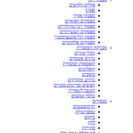
פדלים ולחיצים
USB
מפסקי אוויר
מפסקים רפואיים
מפסקי רגל מודולריים
מפסקים תעשייתיים
מפסק רגל פוטנציומטרי
מפסקים אלחוטיים
מכניקה ותמסורת
גלגלי שיניים
ברגים אטומים
קופסאות תמסורת
קופלונגים
מיסבים
ברגים ומהדקים
קפיצים ופריטים מכניים
תנועה לינארית
בולמי זעזועים
סנסורים
תרמוסטטים
טמפרטורה
מיקום
לחץ
מהירות