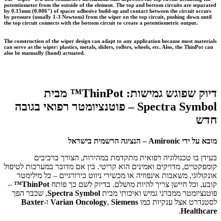
potentiometer from the outside of the element. The top and bottom circuits are separated
by 0.15mm (0.006″) of spacer adhesive build-up and contact between the circuit occurs
by pressure (usually 1-3 Newtons) from the wiper on the top circuit, pushing down until
the top circuit connects with the bottom circuit to create a potentiometric output.
The construction of the wiper design can adapt to any application because most materials
can serve as the wiper: plastics, metals, sliders, rollers, wheels, etc. Also, the ThinPot can
also be manually (hand) actuated.
דיוק שפוגש גמישות: ThinPot™ מבית
Spectra Symbol – פוטנציומטר רפואי בגובה
חדש
מובא על ידי Amironic – הנציגה הרשמית בישראל
בעידן בו טכנולוגיה רפואית מתקדמת במהירות, הצורך ברכיבים
קומפקטיים, מדויקים ואמינים הוא קריטי. בין אם מדובר במערכות לטיפול
אונקולוגי, משאבות אינפוזיה או מכשירי ניווט כירורגיים – כל מילימטר
קובע, וכל חיישן צריך להיות מושלם. בדיוק לשם כך פותח
ThinPot™
–
פוטנציומטר ממברני גמיש ואיכותי מבית
Spectra Symbol
, שכבר הפך
לסטנדרט אצל ענקיות כמו
Siemens
,
Varian Oncology
ו-
Baxter
.
Healthcare