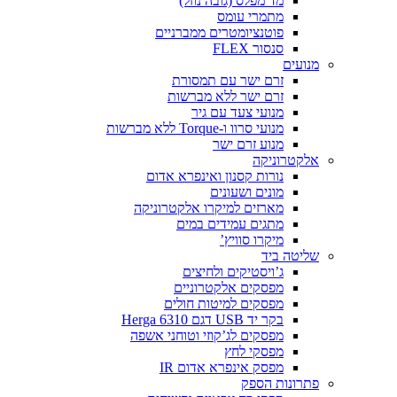
מד מפלס (גובה נוזל)
מתמרי עומס
פוטנציומטרים ממברניים
סנסור FLEX
מנועים
זרם ישר עם תמסורת
זרם ישר ללא מברשות
מנועי צעד עם גיר
מנועי סרוו ו-Torque ללא מברשות
מנוע זרם ישר
אלקטרוניקה
נורות קסנון ואינפרא אדום
מונים ושעונים
מארזים למיקרו אלקטרוניקה
מתגים עמידים במים
מיקרו סוויץ’
שליטה ביד
ג’ויסטיקים ולחיצים
מפסקים אלקטרוניים
מפסקים למיטות חולים
בקר יד USB דגם Herga 6310
מפסקים לג’קוזי וטוחני אשפה
מפסקי לחץ
מפסק אינפרא אדום IR
פתרונות הספק