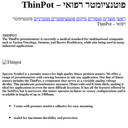
פוטנציומטר רפואי – ThinPot
ראשי
מוצרים
סנסורים
מיקום
פוטנציומטרים ממברניים
פוטנציומטר
רפואי – ThinPot
THINPOT
The ThinPot potentiometer is currently a medical standard for multinational companies
such as Varian Oncology, Siemens, and Baxter Healthcare, while also being used in many
industrial applications.
Spectra Symbol is a premier source for high quality linear position sensors. We offer a
range of potentiometers with varying features to suit any application. Our line of linear
sensors includes the ThinPot, a component that serves as a variable analog voltage
divider. This membrane potentiometer measures 10mm wide and 0.5mm thick, making it
ideal for applications in even the most difficult locations. It has all the features offered by
the SoftPot, but is narrower. this sensor operates in linear or rotary configurations and is
available in lengths of up to 2400mm.
Comes with pressure sensitive adhesive for easy mounting
sealed for maximum durability and protection