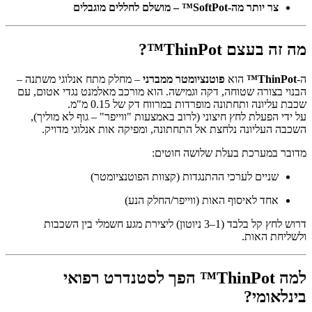
צר יותר מה-SoftPot™ – מושלם לחללים מוגבלים
מה זה בעצם ThinPot™?
ה-
ThinPot™
הוא
פוטנציומטר ממברני
– מחלק מתח אנלוגי משתנה –
הבנוי בצורה שטוחה, דקה וגמישה. הוא מורכב מאלמנט נגדי אטום, עם
שכבת עליונה ותחתונה מופרדות במרווח דק של 0.15 מ"מ.
על ידי הפעלת לחץ חיצוני (לרוב באמצעות "ווייפר" – גוף לא מוליך),
השכבה העליונה נלחצת אל התחתונה, ומפיקה אות אנלוגי מדויק.
מדובר במערכת בעלת שלושה חוטים:
שניים לערכי ההתנגדות (קצוות הפוטנציומטר)
אחד לאיסוף האות (ווייפר/החלק הנע)
דרוש לחץ קל בלבד (1–3 ניוטון) ליצירת מגע חשמלי בין השכבות
ולשליחת האות.
למה ThinPot™ הפך לסטנדרט רפואי
בינלאומי?