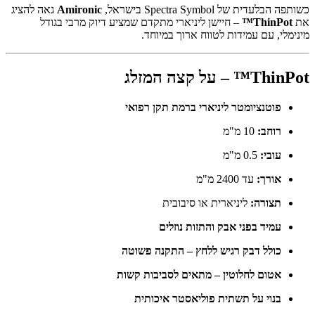
כשותפה הבלעדית של Spectra Symbol בישראל,
Amironic
גאה להציג
את
ThinPot™
– חיישן ליניארי מתקדם שמציע דיוק מרבי בגודל
מינימלי, עם עמידות לטווח ארוך במיוחד.
ThinPot™ – על קצה המזלג
פוטנציומטר ליניארי ברמת תקן רפואי
רוחב:
10 מ"מ
עובי:
0.5 מ"מ
אורך:
עד 2400 מ"מ
תצורה:
ליניארית או סיבובית
עמיד בפני אבק והתזות נוזלים
כולל דבק רגיש ללחץ – התקנה פשוטה
אטום לחלוטין – מתאים לסביבות קשות
בנוי על תשתית פוליאסטר איכותית