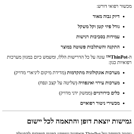
מכשור רפואי דורש:
דיוק גבוה מאוד
גודל פיזי קטן וקל משקל
עמידות בסביבות רגישות
התקנה והשתלבות פשוטה במוצר
ה-
ThinPot™
עונה על כל הדרישות הללו, ומשמש כיום במגוון מערכות
רפואיות כגון:
מערכות אונקולוגיה מתקדמות
(מדידת מיקום ליניארי מדויק)
מערכות עירוי ואינפוזיה
(שליטה על קצב ונפח)
כלים כירורגיים
(ממשק ידני מדויק)
מכשירי ניטור רפואיים
גמישות יוצאת דופן והתאמה לכל יישום
עיצוב הווייפר של ThinPot מאפשר שימוש במגוון חומרים להפעלה –