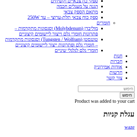
ספקי כח צבאיים וקשיחים
הגנה על מעגלים חכמה
מתאם הספק צבאי
ספק כוח צבאי תלת-ערוצי – עד 250W
חומרים
מוליבדן (Molybdenum) וסגסוגות מתקדמות –
פתרונות חומרי גלם וייצור ליישומים קיצוניים
טונגסטן (Tungsten / Wolfram) וסגסוגות מתקדמות
– חומרי גלם ופתרונות ייצור ליישומים קיצוניים
חומרי גלם לגלגלי שיניים
חנות
חברות
אודות אמירוניק
חדשות
צור קשר
חיפוש
Product
was added to your cart
עגלת קניות
waze