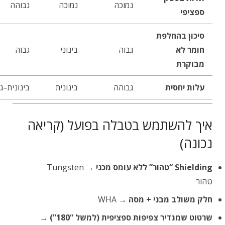
נמוכה
נמוכה
גבוהה
ספציפי
סיכון בהחלפת
חומר לא
גבוה
בינוני
גבוה
מבוקרת
עלות יחסית
גבוהה
בינונית
בינונית–ג
איך להשתמש בטבלה בפועל (קריאה
נכונה)
Shielding “טהור” ללא עומס מכני
→ Tungsten
טהור
חלק משולב מבני + מסה
→ WHA
שרטוט שמגדיר צפיפות ספציפית (למשל “180”)
→