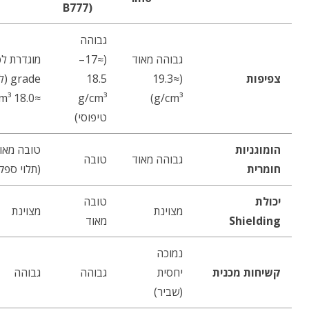
B777)
גבוהה
גבוהה מאוד
(≈17–
מוגדרת לפ
צפיפות
(≈19.3
18.5
rade
≈18.0 g/cm³)
g/cm³
g/cm³)
טיפוסי)
הומוגניות
טובה מאו
גבוהה מאוד
טובה
חומרית
(תלוי ספק
יכולת
טובה
מצוינת
מצוינת
Shielding
מאוד
נמוכה
קשיחות מכנית
יחסית
גבוהה
גבוהה
(שביר)