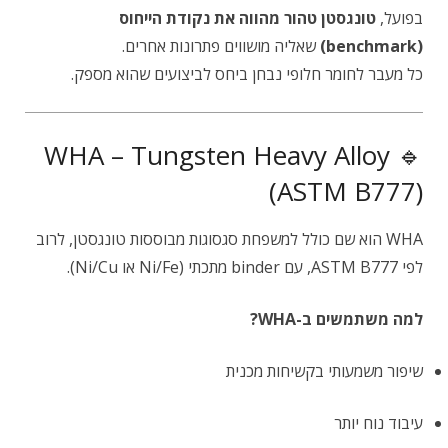
בפועל,
טונגסטן טהור מהווה את נקודת הייחוס
(benchmark)
שאליה מושווים פתרונות אחרים.
כל מעבר לחומר חלופי נבחן ביחס לביצועים שהוא מספק.
🔹 WHA – Tungsten Heavy Alloy
(ASTM B777)
WHA הוא שם כולל למשפחת סגסוגות מבוססות טונגסטן, לרוב
לפי ASTM B777, עם binder מתכתי (Ni/Fe או Ni/Cu).
למה משתמשים ב-WHA?
שיפור משמעותי בקשיחות מכנית
עיבוד נוח יותר