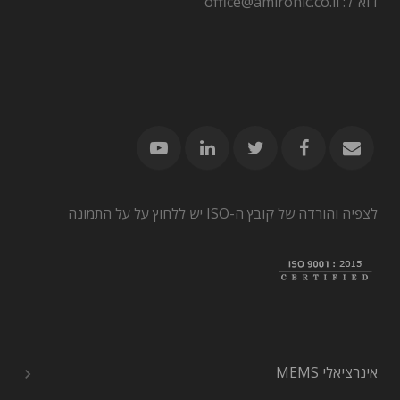
דוא"ל: office@amironic.co.il
לצפיה והורדה של קובץ ה-ISO יש ללחוץ על על התמונה
אינרציאלי MEMS