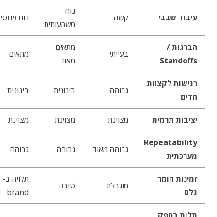
נוח
עיבוד שבבי
קשה
נוח (יחסית
משמעותית
הברגות /
מתאים
בעייתי
מתאים
Standoffs
מאוד
רגישות לקצוות
גבוהה
בינונית
בינונית
חדים
יציבות תרמית
מצוינת
מצוינת
מצוינת
Repeatability
גבוהה מאוד
גבוהה
גבוהה
מערכתית
זמינות חומר
תלויה ב-
מוגבלת
טובה
גלם
brand
תלות בספק