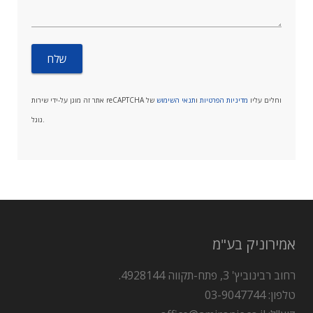
אתר זה מוגן על-ידי שירות reCAPTCHA וחלים עליו
מדיניות הפרטיות
ו
תנאי השימוש
של
גוגל.
אמירוניק בע"מ
רחוב רבינוביץ' 3, פתח-תקווה 4928144.
טלפון: 03-9047744