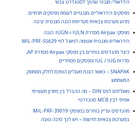
הידראולי-מגנטי שהפך לסטנדרט צבאי
מפסקים הידראוליים-מגנטיים לעומת מפסקים תרמיים:
מדוע מערכות צבאיות מעדיפות הגנה מגנטית יציבה
מפסקי Airpax מסדרת IULN ו-IUGN: הגנה
הידראולית-מגנטית אטומה לפאנל לפי MIL-PRF-55629
כיצד מהנדסים בוחרים בין מפסקי Airpax מסדרת AP,
סדרות IUL / IUG ומפסקים מסחריים
SNAPAK – כאשר הגנת מעגלים הופכת לחלק מממשק
המשתמש
מאמ"תים לפס DIN – מה ההבדל בין פתרון תעשייתי
אמיתי לבין MCB סטנדרטי
מהנדסים עדיין בוחרים במפסקי MIL-PRF-39019
במערכות צבאיות חדשות – ויש לכך סיבה טובה