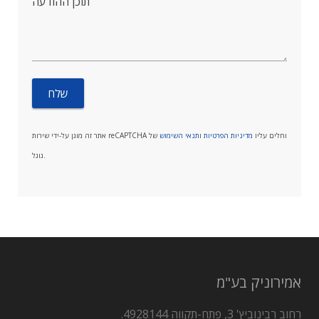
תוכן ההודעה
אתר זה מוגן על-ידי שירות reCAPTCHA וחלים עליו
מדיניות הפרטיות
ו
תנאי השימוש
של
גוגל.
אמירוניק בע"מ
רחוב רבינוביץ' 3, פתח-תקווה 4928144.