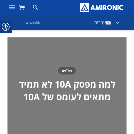
ראשי
עברית
waze
מוצרים
חנות
חברות
מא"זים
אודות אמירוניק
למה מפסק 10A לא תמיד
חדשות
מתאים לעומס של 10A
צור קשר