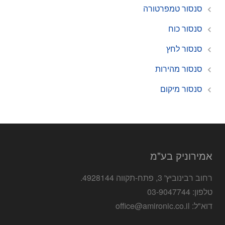
סנסור טמפרטורה
סנסור כוח
סנסור לחץ
סנסור מהירות
סנסור מיקום
אמירוניק בע"מ
רחוב רבינוביץ' 3, פתח-תקווה 4928144.
טלפון: 03-9047744
דוא"ל: office@amironic.co.il