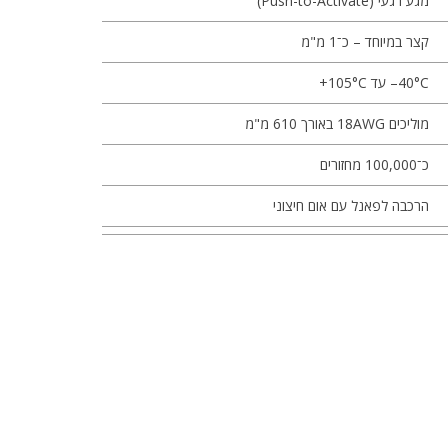
מגע רגעי (Push-to-Activate)
קצר במיוחד – כ־‎1‎ מ"מ
‎–40°C‎ עד ‎+105°C‎
מוליכים ‎18AWG‎ באורך ‎610‎ מ"מ
כ־‎100,000‎ מחזורים
הרכבה לפאנל עם אום חיצוני