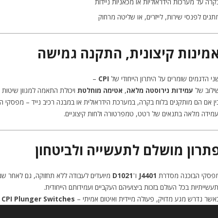
קרה על מערכות הידראוליות או מכאניות ניידות
תגים לפנסי שירות, לייזרים, או שליטה מרחוק
מינות קיצונית, התקנה גמישה
ני הדגמים שומרים על היתרון הייחודי של
CPI
–
ילוב של
עמידות נירוסטה מלאה
,
אטימה מוחלטת
ויכולת התאמה למגוון שיטות 
ין אם הם מותקנים בלוח בקרה, במערכת הידראולית או במבנה רכיב נייד – מפסקי 
עמידה מלאה בתנאים של רטט, טמפרטורה ולחות קיצוניים.
תרון מושלם לתעשייה ולביטחון
פסקי הבוכנה מסדרת
J4401
ו־
D1021
מיועדים לעבודה ללא תחזוקה, גם לאחר שנות
תעשייתיות בכל העולם בזכות ביצועיהם העקביים ועמידותם הייחודית.
אשר נדרש מגע מדויק, פעולה מיידית ואיטום אמיתי –
CPI Plunger Switches
ה