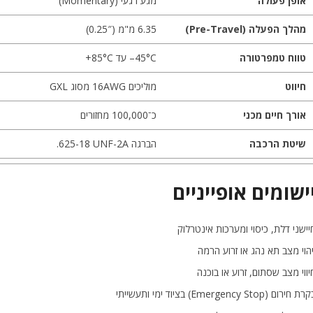
אופן פעולה
מגע רגעי (Momentary)
מהלך הפעלה (Pre-Travel)
‎6.35‎ מ"מ (‎0.25″‎)
טווח טמפרטורה
‎–45°C‎ עד ‎+85°C‎
חיווט
מוליכים ‎16AWG‎ מסוג ‎GXL‎
אורך חיים מכני
כ־‎100,000‎ מחזורים
שיטת הרכבה
הברגה ‎.625-18 UNF-2A‎
ישומים אופייניים
יישני דלת, כיסוי ומערכות אינטרלוק
יהוי מצב תא נהג או זרוע הרמה
יווי מצב שסתום, זרוע או בוכנה
ת חירום (Emergency Stop) בציוד ימי ותעשייתי