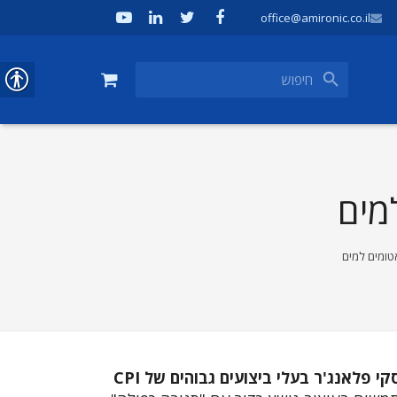
office@amironic.co.il
מים
טומים למים
י פלאנג'ר בעלי ביצועים גבוהים של CPI