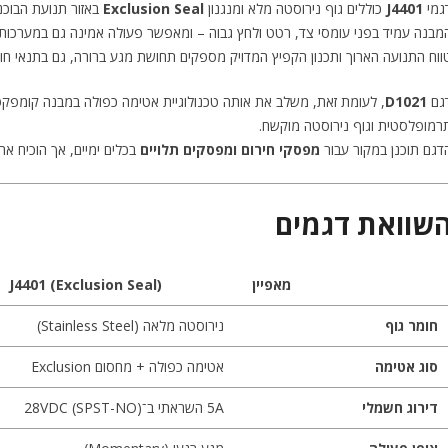
גמי
J4401
כוללים גוף נירוסטה מלא ומנגנון
Exclusion Seal
באזור תנועת הבוכנה
מבנה עמיד בפני עומסי צד, רטט ולחץ גבוה – ומאפשר פעולה אמינה גם במערכות היד
ווח התנועה הארוך ותכנון הקפיץ המדויק מספקים תחושת מגע ברורה, גם בתנאי חום א
גם
D1021
, לעומת זאת, משלב את אותה טכנולוגיית אטימה כפולה במבנה קומפק
רמופלסטית וגוף נירוסטה מוקשח.
דגם תוכנן במקור עבור
מפסקי חירום ומפסקים תלויים
בכלים ימיים, אך הוכיח א
שוואת דגמים
מאפיין
J4401 (Exclusion Seal)
חומר גוף
נירוסטה מלאה (Stainless Steel)
סוג אטימה
אטימה כפולה + מחסום Exclusion
דירוג חשמלי
‎5A‎ השראתי ב־‎28VDC‎ (‎SPST-NO‎)