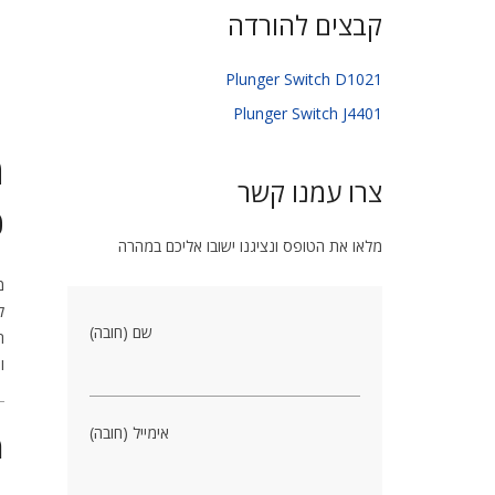
קבצים להורדה
Plunger Switch D1021
Plunger Switch J4401
מ
צרו עמנו קשר
כ
מלאו את הטופס ונציגנו ישובו אליכם במהרה
מ
ל
שם (חובה)
המ
ו
אימייל (חובה)
מ