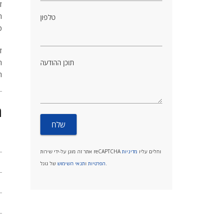
ד
ה
טלפון
ט
ד
תוכן ההודעה
ת
ה
ה
אתר זה מוגן על-ידי שירות reCAPTCHA וחלים עליו
מדיניות
של גוגל.
הפרטיות
ו
תנאי השימוש