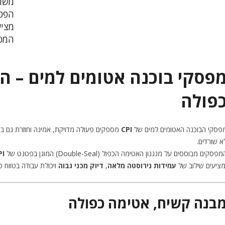
משתמ
מציע
המפע
פסקי בוכנה אטומים למים – ה
פולה
פסקי הבוכנה האטומים למים של
CPI
מספקים פעולה מדויקת, אמינה וחוזרת גם בתנ
א שורדים.
פסקים מבוססים על מנגנון האטימה הכפול (Double-Seal) המוגן בפטנט של
PI
מציעים שילוב של
עמידות נירוסטה מלאה
,
דיוק מכני גבוה
ויכולת עבודה בטווח 
בנה קשיח, אטימה כפולה