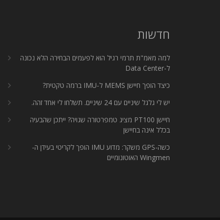
חדשות
למה מאמ"ת תרמי רגיל הוא לפעמים הבחירה הלא נכונה
ל-Data Center
כיצד הופך חיישן MEMS ל-IMU ברמה טקטית?
יש לי גלגל שיניים עם 24 שיניים. תשלחו לי אחד זהה.
חיישן PT100 מציג טמפרטורה שגויה? ייתכן שהבעיה
בכלל אינה בחיישן
כשה-GPS משקר: מדוע IMU הופך לקריטי בעידן ה-
Wingmen האוטונומיים