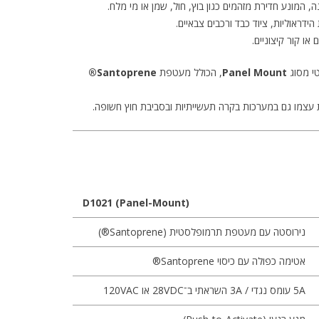
, המונע חדירת מזהמים כגון בוץ, חול, שמן או מי מלח.
ראוליות, ציוד כבד ורכבים צבאיים.
ו קור קיצוניים.
טי מסוג
Panel Mount
, הכולל מעטפת
Santoprene®
ת עצמו גם במערכות בקרה תעשייתיות ובסביבת חוץ חשופה.
D1021 (Panel-Mount)
נירוסטה עם מעטפת תרמופלסטית (Santoprene®)
אטימה כפולה עם כיסוי Santoprene®
‎5A‎ עומס נגדי / ‎3A‎ השראתי ב־‎28VDC‎ או ‎120VAC‎