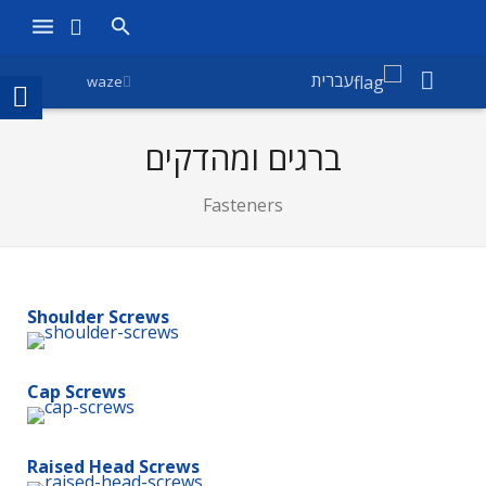
ראשי
עברית
waze
מוצרים
ברגים ומהדקים
חנות
Fasteners
חברות
אודות אמירוניק
Shoulder Screws
חדשות
צור קשר
Cap Screws
Raised Head Screws