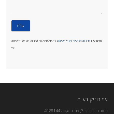
אתר זה מוגן על-ידי שירות reCAPTCHA וחלים עליו
מדיניות הפרטיות
ו
תנאי השימוש
של
גוגל.
אמירוניק בע"מ
רחוב רבינוביץ' 3, פתח-תקווה 4928144.