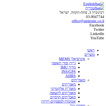
English
עברית
רבינוביץ' 3, פתח-תקווה, ישראל
03-9047744
office@amironic.co.il
Facebook
Twitter
LinkedIn
YouTube
ראשי
מוצרים
אינרציאלי MEMS
ג'יירו ומדי תאוצה
מדיד IMU
INS/GPS
AHRS
מאמ”תים
מאמ"תים
מאמ"ת אלקטרוני
מאמ”תים לתעופה
מאמ”תים תרמיים
אטימות למפסקים וידיות
מפסקי רגל