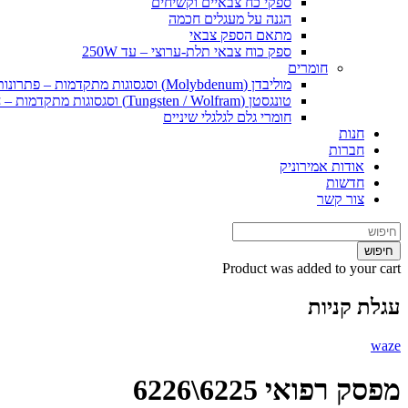
ספקי כח צבאיים וקשיחים
הגנה על מעגלים חכמה
מתאם הספק צבאי
ספק כוח צבאי תלת-ערוצי – עד 250W
חומרים
מוליבדן (Molybdenum) וסגסוגות מתקדמות – פתרונות חומרי גלם וייצור ליישומים קיצוניים
טונגסטן (Tungsten / Wolfram) וסגסוגות מתקדמות – חומרי גלם ופתרונות ייצור ליישומים קיצוניים
חומרי גלם לגלגלי שיניים
חנות
חברות
אודות אמירוניק
חדשות
צור קשר
חיפוש
Product
was added to your cart
עגלת קניות
waze
מפסק רפואי 6225\6226