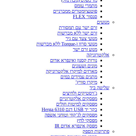
מד מפלס (גובה נוזל)
מתמרי עומס
פוטנציומטרים ממברניים
סנסור FLEX
מנועים
זרם ישר עם תמסורת
זרם ישר ללא מברשות
מנועי צעד עם גיר
מנועי סרוו ו-Torque ללא מברשות
מנוע זרם ישר
אלקטרוניקה
נורות קסנון ואינפרא אדום
מונים ושעונים
מארזים למיקרו אלקטרוניקה
מתגים עמידים במים
מיקרו סוויץ’
שליטה ביד
ג’ויסטיקים ולחיצים
מפסקים אלקטרוניים
מפסקים למיטות חולים
בקר יד USB דגם Herga 6310
מפסקים לג’קוזי וטוחני אשפה
מפסקי לחץ
מפסק אינפרא אדום IR
פתרונות הספק