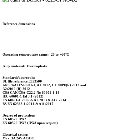
Reference dimensions
Operating temperature range:
-20 to +60°C
Body material:
Thermoplastic
Standards/approvals:
UL file reference E353500
ANSI/AAI ES60601-1, A1:2012, C1:2009/(R) 2012 and
A2:2010 (R) 2012
CSA CAN/CSA-C22.2 No 60601-1-14
IEC 60601-1 Ed 3.1 (2012)
EN 60601-1:2006 & A1:2013 & A12:2014
BS EN 62368-1:2014 & A11:2017
Degree of protection:
EN 60529 IPX2
EN 60529 IPX7 (IPX8 upon request)
Electrical rating:
Max. 3A 24V AC/DC