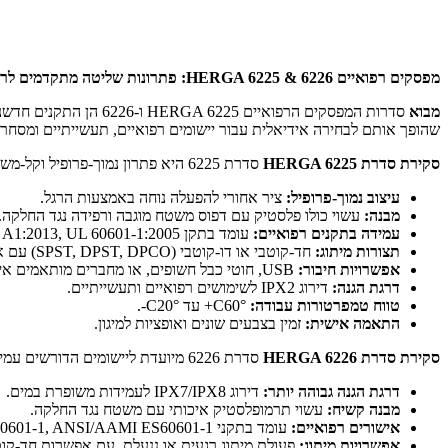
מפסקים רפואיים HERGA 6225 & 6226: פתרונות שליטה מתקדמים לרפואה ולתעשייה
מבוא
סדרות המפסקים הרפואי
שהופך אותם לבחירה אידיאלית עבור יישומים רפואיים, תעשייתיים ומסחריים. אמירוניק, הנציגה הרשמית של HERGA בישראל, מ
סקירת סדרת HERGA 6225
סדרת 6225 היא פתרון נמוך-פרופיל וקל-משקל שתוכנן לנוחות שימוש מירבית. תכונות עיקריות:
עיצוב נמוך-פרופיל:
ציר אחורי להפעלה נוחה באמצעות הרגל.
מבנה:
עשוי כולו פלסטיק עם דפוס משטח מוגבה ורפידה נגד החלקה.
עמידה בתקנים רפואיים:
עומד בתקן IEC 60601-1, EN 60601-1:2006 & A1:2013, UL 60601-1:2005, ו-CSA C22.2 No. 60601-1.
תצורות מיתוג:
חד-קוטבי או דו-קוטבי (SPST, DPST, DPCO) עם אפשרות למגע פתוח (NO) או סגור (NC).
אפשרויות חיבור:
USB, חוטי כבל חשופים, או מחברים מותאמים אישית.
דרגת הגנה:
דירוג IPX2 לשימושים רפואיים ותעשייתיים.
טווח טמפרטורות עבודה:
°C60+ עד °C20-.
התאמה אישית:
זמין בצבעים שונים ואופציות למיגון.
סקירת סדרת HERGA 6226
סדרת 6226 מיועדת ליישומים הדורשים עמידות גבוהה והגנה משופרת מפני תנאי סביבה קשים. תכונות עיקריות:
דרגת הגנה גבוהה יותר:
דירוג IPX7/IPX8 לעמידות משופרת במים.
מבנה קשיח:
עשוי תרמופלסטיק איכותי עם משטח נגד החלקה.
אישורים רפואיים:
עומד בתקני IEC 60601-1, ANSI/AAMI ES60601-1, ו-CSA C22.2 No 60601-1-14.
אפשרויות מיתוג:
פעולת מיתוג רגעית או ננעלת, עם אפשרות חד-קוט