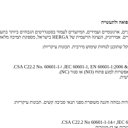
ים HERGA 6225 ו-6226 הן התקנים חדשניים, ארגונומיים ועמידים, המיועדים לעמוד בסטנדרטים ה
ספקת תמיכה מלאה, ייעוץ ואספקה של מפסקים מתקדמים אלו.
בית או דו-קוטבית.