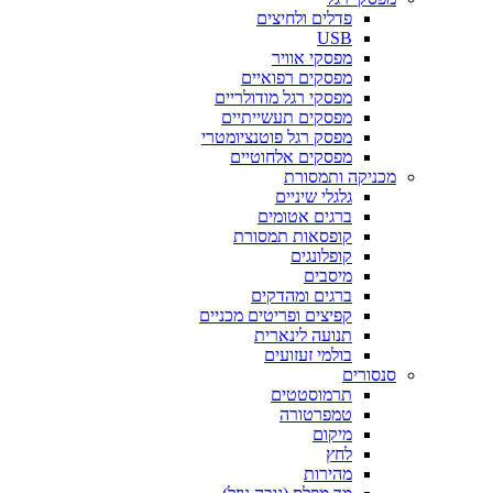
פדלים ולחיצים
USB
מפסקי אוויר
מפסקים רפואיים
מפסקי רגל מודולריים
מפסקים תעשייתיים
מפסק רגל פוטנציומטרי
מפסקים אלחוטיים
מכניקה ותמסורת
גלגלי שיניים
ברגים אטומים
קופסאות תמסורת
קופלונגים
מיסבים
ברגים ומהדקים
קפיצים ופריטים מכניים
תנועה לינארית
בולמי זעזועים
סנסורים
תרמוסטטים
טמפרטורה
מיקום
לחץ
מהירות