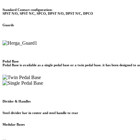
Standard Contact configuration:
SPST N/O, SPST N/C, SPCO, DPST N/O, DPST N/C, DPCO
Guards
Pedal Base
Pedal Base is available as a single pedal base or a twin pedal base. it has been designed to a
Divider & Handles
Steel divider bar in center and steel handle to rear
Modular Bases