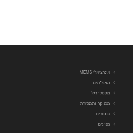
אינרציאלי MEMS
מאמ"תים
מפסקי רגל
מכניקה ותמסורת
סנסורים
מנועים