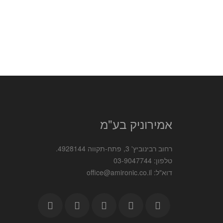
אמירוניק בע"מ
רחוב רבינוביץ' 3, פתח-תקווה 4928144.
טלפון: 03-9047744
דוא"ל: office@amironic.co.il