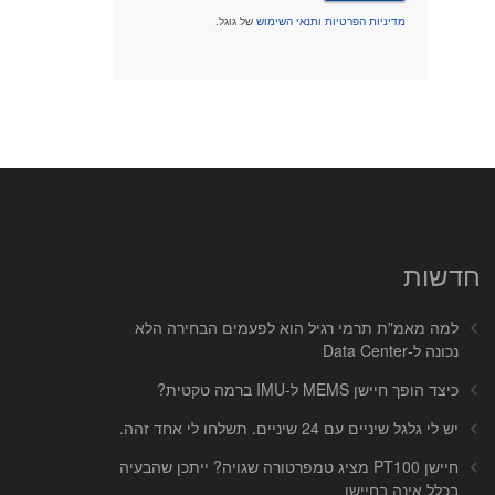
מדיניות הפרטיות
ו
תנאי השימוש
של גוגל.
חדשות
למה מאמ"ת תרמי רגיל הוא לפעמים הבחירה הלא
נכונה ל-Data Center
כיצד הופך חיישן MEMS ל-IMU ברמה טקטית?
יש לי גלגל שיניים עם 24 שיניים. תשלחו לי אחד זהה.
חיישן PT100 מציג טמפרטורה שגויה? ייתכן שהבעיה
בכלל אינה בחיישן