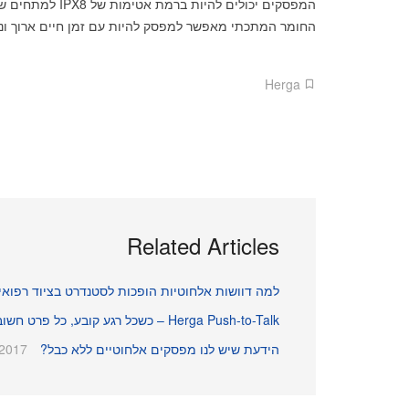
המפסקים יכולים להיות ברמת אטימות של IPX8 למתחים של עד 250VAC וזרם של 3 אמפר למפסק הסטנדרטי.
החומר המתכתי מאפשר למפסק להיות עם זמן חיים ארוך ונית
Herga
Related Articles
למה דוושות אלחוטיות הופכות לסטנדרט בציוד רפואי 
Herga Push-to-Talk – כשכל רגע קובע, כל פרט חשוב
הידעת שיש לנו מפסקים אלחוטיים ללא כבל?
/2017