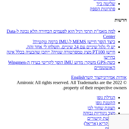
שליטה ביד
פתרונות הספק
חדשות
למה מאמ"ת תרמי רגיל הוא לפעמים הבחירה הלא נכונה ל-Data
Center
כיצד הופך חיישן MEMS ל-IMU ברמה טקטית?
יש לי גלגל שיניים עם 24 שיניים. תשלחו לי אחד זהה.
חיישן PT100 מציג טמפרטורה שגויה? ייתכן שהבעיה בכלל אינה
בחיישן
כשה-GPS משקר: מדוע IMU הופך לקריטי בעידן ה-Wingmen
האוטונומיים
אודות אמירוניק
צור קשר
English
© 2022 Amironic All rights reserved. All Trademarks are the
property of their respective owners.
הגדלת גופן
הקטנת גופן
תצוגת שחור לבן
מצב ניגודיות גבוהה
הדגשת קישורים
גופן קריא (אריאל)
איפוס