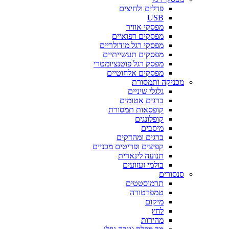
פדלים ולחיצים
USB
מפסקי אוויר
מפסקים רפואיים
מפסקי רגל מודולריים
מפסקים תעשייתיים
מפסק רגל פוטנציומטרי
מפסקים אלחוטיים
מכניקה ותמסורת
גלגלי שיניים
ברגים אטומים
קופסאות תמסורת
קופלונגים
מיסבים
ברגים ומהדקים
קפיצים ופריטים מכניים
תנועה לינארית
בולמי זעזועים
סנסורים
תרמוסטטים
טמפרטורה
מיקום
לחץ
מהירות