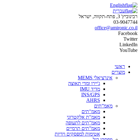
English
עברית
רבינוביץ' 3, פתח-תקווה, ישראל
03-9047744
office@amironic.co.il
Facebook
Twitter
LinkedIn
YouTube
ראשי
מוצרים
אינרציאלי MEMS
ג'יירו ומדי תאוצה
מדיד IMU
INS/GPS
AHRS
מאמ”תים
מאמ"תים
מאמ"ת אלקטרוני
מאמ”תים לתעופה
מאמ”תים תרמיים
אטימות למפסקים וידיות
מפסקי רגל