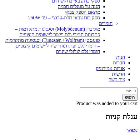
ספקי כח צבאיים וקשיחים
הגנה על מעגלים חכמה
מתאם הספק צבאי
ספק כוח צבאי תלת-ערוצי – עד 250W
חומרים
מוליבדן (Molybdenum) וסגסוגות מתקדמות –
פתרונות חומרי גלם וייצור ליישומים קיצוניים
טונגסטן (Tungsten / Wolfram) וסגסוגות מתקדמות
– חומרי גלם ופתרונות ייצור ליישומים קיצוניים
חומרי גלם לגלגלי שיניים
חנות
חברות
אודות אמירוניק
חדשות
צור קשר
חיפוש
Product
was added to your cart
עגלת קניות
waze