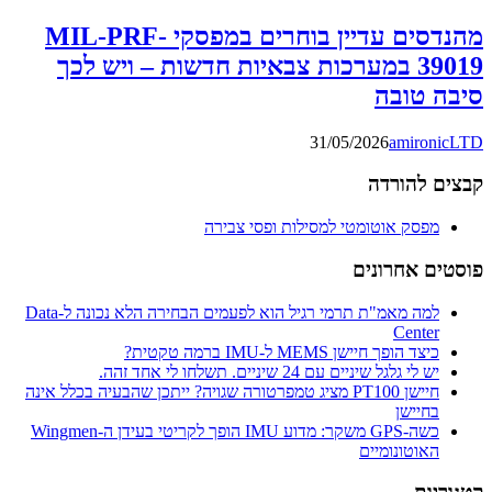
מהנדסים עדיין בוחרים במפסקי MIL-PRF-
39019 במערכות צבאיות חדשות – ויש לכך
סיבה טובה
31/05/2026
amironicLTD
קבצים להורדה
מפסק אוטומטי למסילות ופסי צבירה
פוסטים אחרונים
למה מאמ"ת תרמי רגיל הוא לפעמים הבחירה הלא נכונה ל-Data
Center
כיצד הופך חיישן MEMS ל-IMU ברמה טקטית?
יש לי גלגל שיניים עם 24 שיניים. תשלחו לי אחד זהה.
חיישן PT100 מציג טמפרטורה שגויה? ייתכן שהבעיה בכלל אינה
בחיישן
כשה-GPS משקר: מדוע IMU הופך לקריטי בעידן ה-Wingmen
האוטונומיים