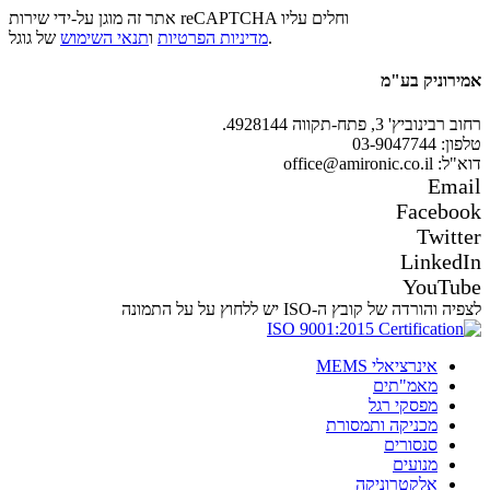
אתר זה מוגן על-ידי שירות reCAPTCHA וחלים עליו
של גוגל.
מדיניות הפרטיות
ו
תנאי השימוש
אמירוניק בע"מ
רחוב רבינוביץ' 3, פתח-תקווה 4928144.
טלפון: 03-9047744
דוא"ל: office@amironic.co.il
Email
Facebook
Twitter
LinkedIn
YouTube
לצפיה והורדה של קובץ ה-ISO יש ללחוץ על על התמונה
אינרציאלי MEMS
מאמ"תים
מפסקי רגל
מכניקה ותמסורת
סנסורים
מנועים
אלקטרוניקה