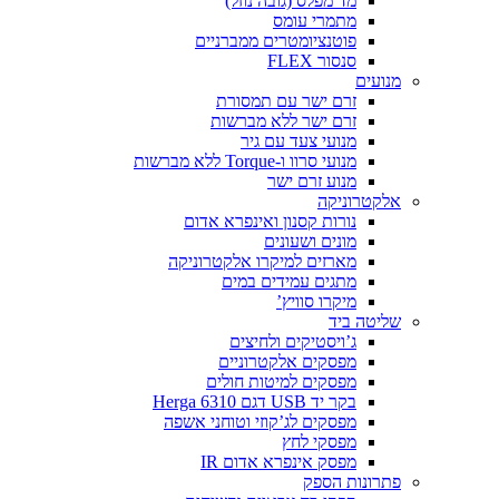
מד מפלס (גובה נוזל)
מתמרי עומס
פוטנציומטרים ממברניים
סנסור FLEX
מנועים
זרם ישר עם תמסורת
זרם ישר ללא מברשות
מנועי צעד עם גיר
מנועי סרוו ו-Torque ללא מברשות
מנוע זרם ישר
אלקטרוניקה
נורות קסנון ואינפרא אדום
מונים ושעונים
מארזים למיקרו אלקטרוניקה
מתגים עמידים במים
מיקרו סוויץ’
שליטה ביד
ג’ויסטיקים ולחיצים
מפסקים אלקטרוניים
מפסקים למיטות חולים
בקר יד USB דגם Herga 6310
מפסקים לג’קוזי וטוחני אשפה
מפסקי לחץ
מפסק אינפרא אדום IR
פתרונות הספק