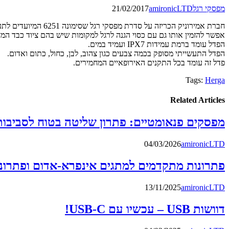
מפסקי רגל
amironicLTD
21/02/2017
חברת אמירוניק הכריזה על סדרת מפסקי רגל שסימונה 6251 המיועדים לתעשייה.
אפשר להזמין אותו גם עם כסוי הגנה לרגל למקומות שיש בהם ציוד כבד המח
הפדל עומד ברמת עמידות IPX7 ועמיד במים.
הפדל התעשייתי מסופק בכמה צבעים כגון צהוב, לבן, כחול, כתום ואדום.
פדל זה עומד בכל התקנים האירופאיים המחמירים.
Tags:
Herga
Related Articles
מפסקים פנאומטיים: פתרון שליטה בטוח לסביבות 
04/03/2026
amironicLTD
פתרונות מתקדמים למתגים אינפרא-אדום ופתרונות 
13/11/2025
amironicLTD
דוושות USB – עכשיו עם USB-C!