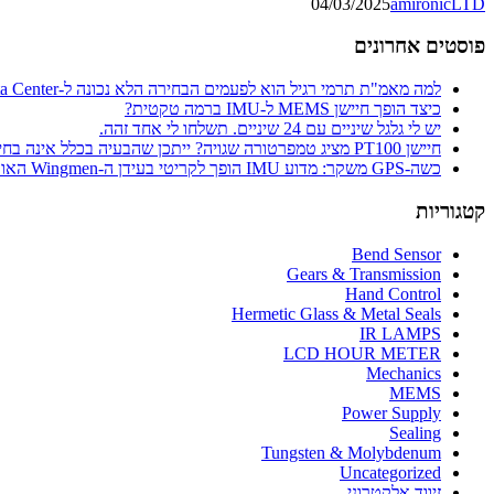
04/03/2025
amironicLTD
פוסטים אחרונים
למה מאמ"ת תרמי רגיל הוא לפעמים הבחירה הלא נכונה ל-Data Center
כיצד הופך חיישן MEMS ל-IMU ברמה טקטית?
יש לי גלגל שיניים עם 24 שיניים. תשלחו לי אחד זהה.
חיישן PT100 מציג טמפרטורה שגויה? ייתכן שהבעיה בכלל אינה בחיישן
כשה-GPS משקר: מדוע IMU הופך לקריטי בעידן ה-Wingmen האוטונומיים
קטגוריות
Bend Sensor
Gears & Transmission
Hand Control
Hermetic Glass & Metal Seals
IR LAMPS
LCD HOUR METER
Mechanics
MEMS
Power Supply
Sealing
Tungsten & Molybdenum
Uncategorized
זיווד אלקטרוני