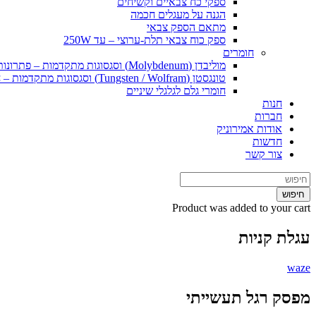
ספקי כח צבאיים וקשיחים
הגנה על מעגלים חכמה
מתאם הספק צבאי
ספק כוח צבאי תלת-ערוצי – עד 250W
חומרים
מוליבדן (Molybdenum) וסגסוגות מתקדמות – פתרונות חומרי גלם וייצור ליישומים קיצוניים
טונגסטן (Tungsten / Wolfram) וסגסוגות מתקדמות – חומרי גלם ופתרונות ייצור ליישומים קיצוניים
חומרי גלם לגלגלי שיניים
חנות
חברות
אודות אמירוניק
חדשות
צור קשר
חיפוש
Product
was added to your cart
עגלת קניות
waze
מפסק רגל תעשייתי