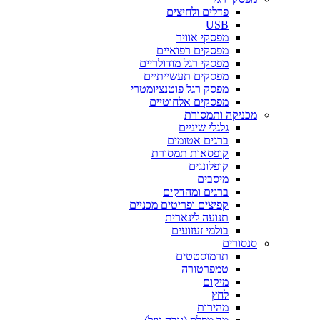
פדלים ולחיצים
USB
מפסקי אוויר
מפסקים רפואיים
מפסקי רגל מודולריים
מפסקים תעשייתיים
מפסק רגל פוטנציומטרי
מפסקים אלחוטיים
מכניקה ותמסורת
גלגלי שיניים
ברגים אטומים
קופסאות תמסורת
קופלונגים
מיסבים
ברגים ומהדקים
קפיצים ופריטים מכניים
תנועה לינארית
בולמי זעזועים
סנסורים
תרמוסטטים
טמפרטורה
מיקום
לחץ
מהירות