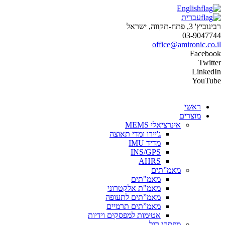
English
עברית
רבינוביץ' 3, פתח-תקווה, ישראל
03-9047744
office@amironic.co.il
Facebook
Twitter
LinkedIn
YouTube
ראשי
מוצרים
אינרציאלי MEMS
ג'יירו ומדי תאוצה
מדיד IMU
INS/GPS
AHRS
מאמ”תים
מאמ"תים
מאמ"ת אלקטרוני
מאמ”תים לתעופה
מאמ”תים תרמיים
אטימות למפסקים וידיות
מפסקי רגל