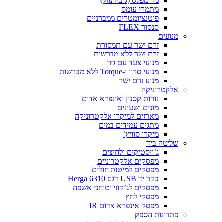
מד מפלס (גובה נוזל)
מתמרי עומס
פוטנציומטרים ממברניים
סנסור FLEX
מנועים
זרם ישר עם תמסורת
זרם ישר ללא מברשות
מנועי צעד עם גיר
מנועי סרוו ו-Torque ללא מברשות
מנוע זרם ישר
אלקטרוניקה
נורות קסנון ואינפרא אדום
מונים ושעונים
מארזים למיקרו אלקטרוניקה
מתגים עמידים במים
מיקרו סוויץ’
שליטה ביד
ג’ויסטיקים ולחיצים
מפסקים אלקטרוניים
מפסקים למיטות חולים
בקר יד USB דגם Herga 6310
מפסקים לג’קוזי וטוחני אשפה
מפסקי לחץ
מפסק אינפרא אדום IR
פתרונות הספק