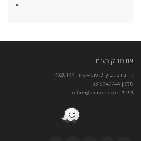
גוגל.
אמירוניק בע"מ
רחוב רבינוביץ' 3, פתח-תקווה 4928144.
טלפון: 03-9047744
דוא"ל: office@amironic.co.il