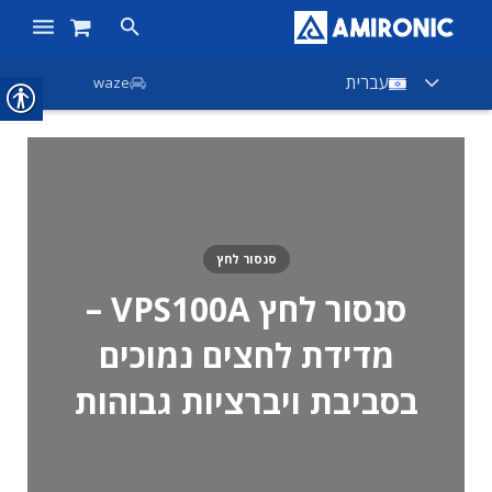
ראשי
עברית
waze
מוצרים
חנות
חברות
סנסור לחץ
אודות אמירוניק
סנסור לחץ VPS100A –
חדשות
מדידת לחצים נמוכים
צור קשר
בסביבת ויברציות גבוהות