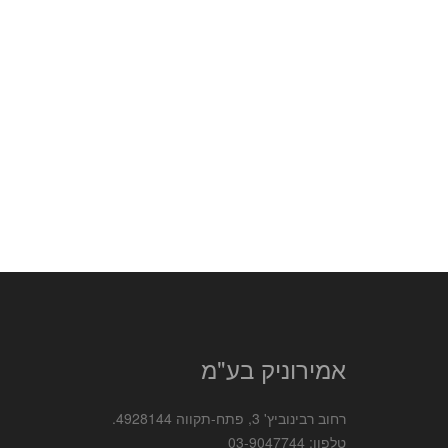
אמירוניק בע"מ
רחוב רבינוביץ' 3, פתח-תקווה 4928144.
טלפון: 03-9047744