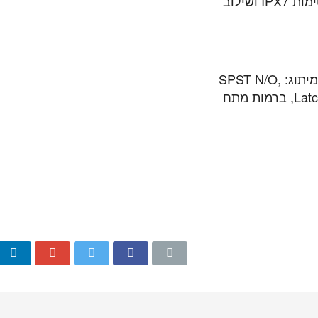
סדרה זו מאפשרת למשל חיבור USB ברמת אטימות IPX7 ושילוב
ניתן להגדיר כל מפסק רגל בנפרד בכמה אופני מיתוג: SPST N/O,
SPST N/C, SPDT, מיתוג Momentary או Latching, ברמות מתח