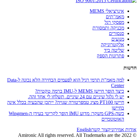
אינרציאלי MEMS
מאמ"תים
מפסקי רגל
מכניקה ותמסורת
סנסורים
מנועים
אלקטרוניקה
שליטה ביד
פתרונות הספק
חדשות
למה מאמ"ת תרמי רגיל הוא לפעמים הבחירה הלא נכונה ל-Data
Center
כיצד הופך חיישן MEMS ל-IMU ברמה טקטית?
יש לי גלגל שיניים עם 24 שיניים. תשלחו לי אחד זהה.
חיישן PT100 מציג טמפרטורה שגויה? ייתכן שהבעיה בכלל אינה
בחיישן
כשה-GPS משקר: מדוע IMU הופך לקריטי בעידן ה-Wingmen
האוטונומיים
אודות אמירוניק
צור קשר
English
© 2022 Amironic All rights reserved. All Trademarks are the