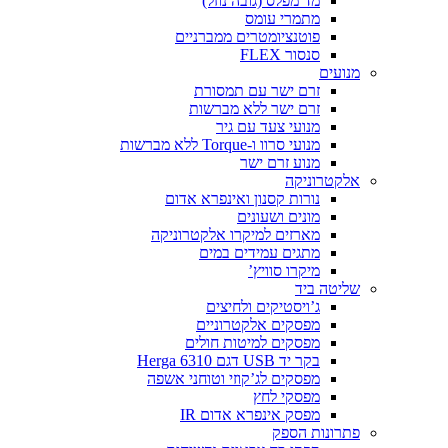
מד מפלס (גובה נוזל)
מתמרי עומס
פוטנציומטרים ממברניים
סנסור FLEX
מנועים
זרם ישר עם תמסורת
זרם ישר ללא מברשות
מנועי צעד עם גיר
מנועי סרוו ו-Torque ללא מברשות
מנוע זרם ישר
אלקטרוניקה
נורות קסנון ואינפרא אדום
מונים ושעונים
מארזים למיקרו אלקטרוניקה
מתגים עמידים במים
מיקרו סוויץ’
שליטה ביד
ג’ויסטיקים ולחיצים
מפסקים אלקטרוניים
מפסקים למיטות חולים
בקר יד USB דגם Herga 6310
מפסקים לג’קוזי וטוחני אשפה
מפסקי לחץ
מפסק אינפרא אדום IR
פתרונות הספק