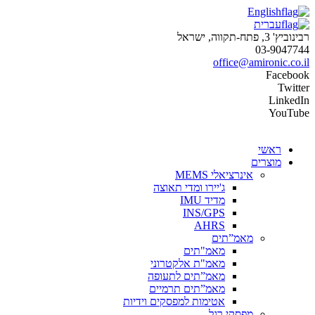
English
עברית
רבינוביץ' 3, פתח-תקווה, ישראל
03-9047744
office@amironic.co.il
Facebook
Twitter
LinkedIn
YouTube
ראשי
מוצרים
אינרציאלי MEMS
ג'יירו ומדי תאוצה
מדיד IMU
INS/GPS
AHRS
מאמ”תים
מאמ"תים
מאמ"ת אלקטרוני
מאמ”תים לתעופה
מאמ”תים תרמיים
אטימות למפסקים וידיות
מפסקי רגל