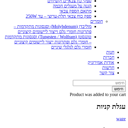
ספקי כח צבאיים וקשיחים
הגנה על מעגלים חכמה
מתאם הספק צבאי
ספק כוח צבאי תלת-ערוצי – עד 250W
חומרים
מוליבדן (Molybdenum) וסגסוגות מתקדמות –
פתרונות חומרי גלם וייצור ליישומים קיצוניים
טונגסטן (Tungsten / Wolfram) וסגסוגות מתקדמות
– חומרי גלם ופתרונות ייצור ליישומים קיצוניים
חומרי גלם לגלגלי שיניים
חנות
חברות
אודות אמירוניק
חדשות
צור קשר
חיפוש
Product
was added to your cart
עגלת קניות
waze