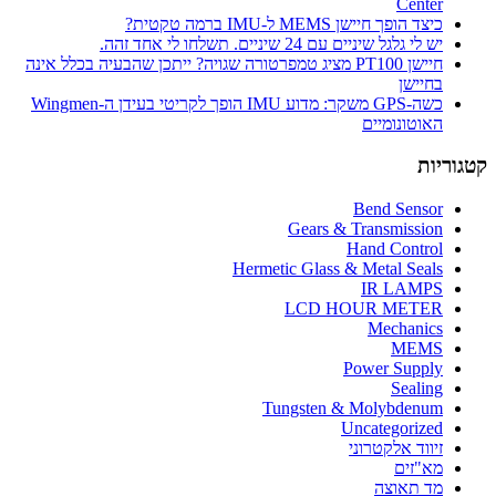
Center
כיצד הופך חיישן MEMS ל-IMU ברמה טקטית?
יש לי גלגל שיניים עם 24 שיניים. תשלחו לי אחד זהה.
חיישן PT100 מציג טמפרטורה שגויה? ייתכן שהבעיה בכלל אינה
בחיישן
כשה-GPS משקר: מדוע IMU הופך לקריטי בעידן ה-Wingmen
האוטונומיים
קטגוריות
Bend Sensor
Gears & Transmission
Hand Control
Hermetic Glass & Metal Seals
IR LAMPS
LCD HOUR METER
Mechanics
MEMS
Power Supply
Sealing
Tungsten & Molybdenum
Uncategorized
זיווד אלקטרוני
מא"זים
מד תאוצה