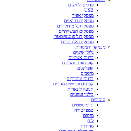
פדלים ולחיצים
USB
מפסקי אוויר
מפסקים רפואיים
מפסקי רגל מודולריים
מפסקים תעשייתיים
מפסק רגל פוטנציומטרי
מפסקים אלחוטיים
מכניקה ותמסורת
גלגלי שיניים
ברגים אטומים
קופסאות תמסורת
קופלונגים
מיסבים
ברגים ומהדקים
קפיצים ופריטים מכניים
תנועה לינארית
בולמי זעזועים
סנסורים
תרמוסטטים
טמפרטורה
מיקום
לחץ
מהירות