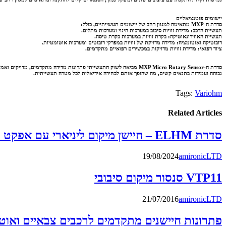
יישומים פוטנציאליים
סדרת ה-MXP מתאימה למגוון רחב של יישומים תעשייתיים, כולל:
תעשיית הרכב: מדידת זוויות סיבוב במערכות היגוי ומערכות מתלים.
תעשיית האווירונאוטיקה: בקרת זוויות במערכות בקרת טיסה.
רובוטיקה ואוטומציה: מדידה מדויקת של זוויות במפרקי רובוטים ומערכות אוטומטיות.
ציוד רפואי: מדידת זוויות מדויקות במכשירים רפואיים מתקדמים.
גבוהה ועמידות בתנאים קשים, מה שהופך אותם לבחירה אידיאלית לכל מטרה תעשייתית.
Tags:
Variohm
Related Articles
סדרת ELHM – חיישן מיקום ליניארי עם אפקט הול
19/08/2024
amironicLTD
VTP11 סנסור מיקום סיבובי
21/07/2016
amironicLTD
פתרונות חיישנים מתקדמים לרכבים צבאיים ואוטו