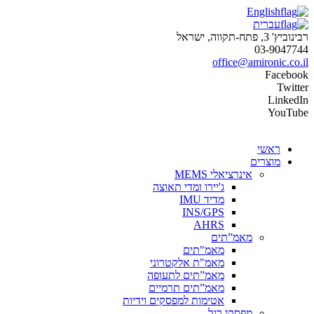
English
עברית
רבינוביץ' 3, פתח-תקווה, ישראל
03-9047744
office@amironic.co.il
Facebook
Twitter
LinkedIn
YouTube
ראשי
מוצרים
אינרציאלי MEMS
ג'יירו ומדי תאוצה
מדיד IMU
INS/GPS
AHRS
מאמ”תים
מאמ"תים
מאמ"ת אלקטרוני
מאמ”תים לתעופה
מאמ”תים תרמיים
אטימות למפסקים וידיות
מפסקי רגל