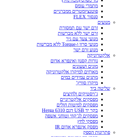
מד מפלס (גובה נוזל)
מתמרי עומס
פוטנציומטרים ממברניים
סנסור FLEX
מנועים
זרם ישר עם תמסורת
זרם ישר ללא מברשות
מנועי צעד עם גיר
מנועי סרוו ו-Torque ללא מברשות
מנוע זרם ישר
אלקטרוניקה
נורות קסנון ואינפרא אדום
מונים ושעונים
מארזים למיקרו אלקטרוניקה
מתגים עמידים במים
מיקרו סוויץ’
שליטה ביד
ג’ויסטיקים ולחיצים
מפסקים אלקטרוניים
מפסקים למיטות חולים
בקר יד USB דגם Herga 6310
מפסקים לג’קוזי וטוחני אשפה
מפסקי לחץ
מפסק אינפרא אדום IR
פתרונות הספק