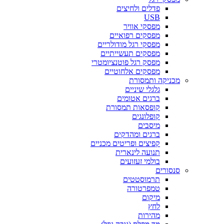
פדלים ולחיצים
USB
מפסקי אוויר
מפסקים רפואיים
מפסקי רגל מודולריים
מפסקים תעשייתיים
מפסק רגל פוטנציומטרי
מפסקים אלחוטיים
מכניקה ותמסורת
גלגלי שיניים
ברגים אטומים
קופסאות תמסורת
קופלונגים
מיסבים
ברגים ומהדקים
קפיצים ופריטים מכניים
תנועה לינארית
בולמי זעזועים
סנסורים
תרמוסטטים
טמפרטורה
מיקום
לחץ
מהירות