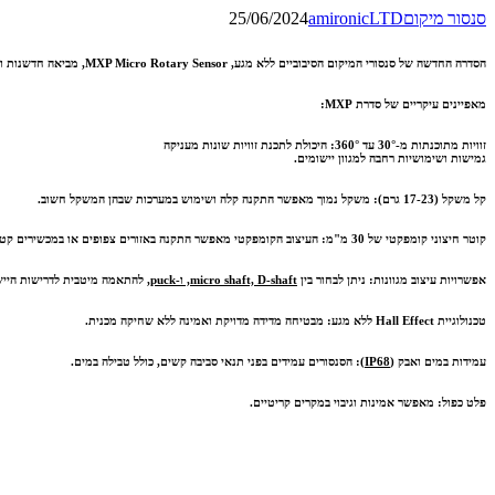
סנסור מיקום
amironicLTD
25/06/2024
הסדרה החדשה של סנסורי המיקום הסיבוביים ללא מגע, MXP Micro Rotary Sensor, מביאה חדשנות ודיוק בלתי מתפשר לעולם המדידה התעשייתית. עם עיצוב קומפקטי וטכנולוגיה מתקדמת, סדרת ה-MXP מציעה פתרונות מגוונים לכל צורך תעשייתי.
מאפיינים עיקריים של סדרת MXP:
זוויות מתוכנתות מ-30° עד 360°:
היכולת לתכנת זוויות שונות מעניקה
גמישות ושימושיות רחבה למגוון יישומים.
קל משקל (17-23 גרם):
משקל נמוך מאפשר התקנה קלה ושימוש במערכות שבהן המשקל חשוב.
קוטר חיצוני קומפקטי של 30 מ"מ:
העיצוב הקומפקטי מאפשר התקנה באזורים צפופים או במכשירים קטנ
אפשרויות עיצוב מגוונות:
ניתן לבחור בין
micro shaft, D-shaft, ו-puck
, להתאמה מיטבית לדרישות הייש
טכנולוגיית Hall Effect ללא מגע:
מבטיחה מדידה מדויקת ואמינה ללא שחיקה מכנית.
עמידות במים ואבק (
IP68
):
הסנסורים עמידים בפני תנאי סביבה קשים, כולל טבילה במים.
פלט כפול:
מאפשר אמינות וגיבוי במקרים קריטיים.