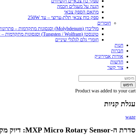
ספקי כח צבאיים וקשיחים
הגנה על מעגלים חכמה
מתאם הספק צבאי
ספק כוח צבאי תלת-ערוצי – עד 250W
חומרים
מוליבדן (Molybdenum) וסגסוגות מתקדמות – פתרונות חומרי גלם וייצור ליישומים קיצוניים
טונגסטן (Tungsten / Wolfram) וסגסוגות מתקדמות – חומרי גלם ופתרונות ייצור ליישומים קיצוניים
חומרי גלם לגלגלי שיניים
חנות
חברות
אודות אמירוניק
חדשות
צור קשר
חיפוש
Product
was added to your cart
עגלת קניות
waze
סדרת ה-MXP Micro Rotary Sensor: דיוק מקסימלי באריזה קומפקטית