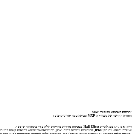
יתרונות השימוש בסנסורי MXP
הסדרה החדשה של סנסורי ה-MXP מביאה עמה יתרונות רבים:
דיוק ואמינות:
טכנולוגיית Hall Effect מבטיחה מדידות מדויקות וללא צורך בתחזוקה שוטפת.
עמידות גבוהה:
עם תקן IP68, הסנסורים עמידים במים ואבק, מה שמאפשר שימוש בתנאים קשים במיוחד.
גמישות וקלות התקנה:
עם עיצובים שונים ומשקל נמוך, הסנסורים קלים להתקנה ומתאימים למגוון רחב של