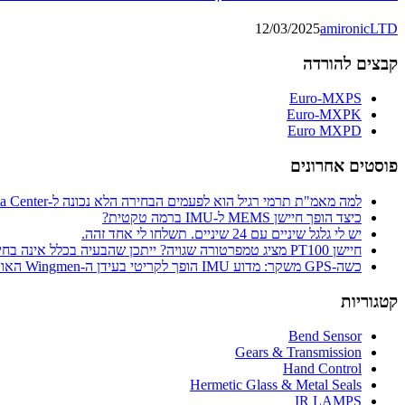
12/03/2025
amironicLTD
קבצים להורדה
Euro-MXPS
Euro-MXPK
Euro MXPD
פוסטים אחרונים
למה מאמ"ת תרמי רגיל הוא לפעמים הבחירה הלא נכונה ל-Data Center
כיצד הופך חיישן MEMS ל-IMU ברמה טקטית?
יש לי גלגל שיניים עם 24 שיניים. תשלחו לי אחד זהה.
חיישן PT100 מציג טמפרטורה שגויה? ייתכן שהבעיה בכלל אינה בחיישן
כשה-GPS משקר: מדוע IMU הופך לקריטי בעידן ה-Wingmen האוטונומיים
קטגוריות
Bend Sensor
Gears & Transmission
Hand Control
Hermetic Glass & Metal Seals
IR LAMPS