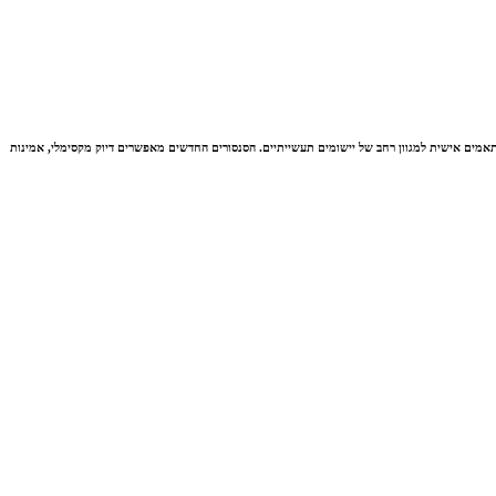
תעשייתי פתרונות מדידה מתקדמים, מדויקים ואמינים באריזה קומפקטית וקלת משקל. עם מגוון דגמים וגמישות תכנותית, סדרת ה-MXP מציעה פתרונות מותאמים אישית למגוון רחב של יישומים תעשייתיים. הסנסורים החדשים מאפשרים דיוק מקסימלי, אמינות