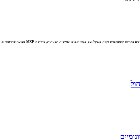
סדרת ה-MXP Micro Rotary Sensor מביאה לשוק ה
נומיים