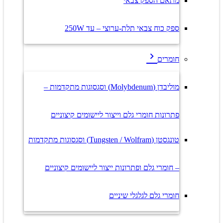
מתאם הספק צבאי
ספק כוח צבאי תלת-ערוצי – עד 250W
חומרים
מוליבדן (Molybdenum) וסגסוגות מתקדמות –
פתרונות חומרי גלם וייצור ליישומים קיצוניים
טונגסטן (Tungsten / Wolfram) וסגסוגות מתקדמות
– חומרי גלם ופתרונות ייצור ליישומים קיצוניים
חומרי גלם לגלגלי שיניים