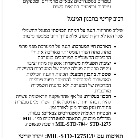
עומדים בסטנדרטים צבאיים מחמירים, ומספקים
עמידות וביצועים בתנאים קשים.
רכיב קריטי בתכנון המעגל
שילוב פתרונות
הגנה על המתח הכניסתי
במעגל החשמלי
שלך הוא לא רק תוספת, אלא צורך חיוני ממספר סיבות:
הארכת חיי המערכת:
הגנה על המערכת מפני פרצי
מתח, מתח הפוך ועומס יתר מאריכה את חיי
הרכיבים החשמליים המורכבים במערכת.
יציבות תפעולית משופרת:
אספקת מתח יציבה
ונקייה מבטיחה פעולה יציבה של המערכות הרגישות.
פשטות בתכנון המעגל:
תכונות ההגנה הכוללות
מאפשרות למהנדסים להתמקד בפונקציונליות
המרכזית של המערכת ולא בהגנות חשמליות
מורכבות.
חסכון בעלויות:
על אף שההשקעה הראשונית עשויה
להיות גבוהה יותר, החיסכון ארוך הטווח מגיע מבעיות
פחותות ונזק מציוד מוגן לאורך זמן.
הבטחת תאימות לסטנדרטים צבאיים:
בעזרת
מודולים מוכנים, התאמה לסטנדרטים כמו
MIL-
STD-1275
ו-
MIL-STD-704
הופכת לפשוטה.
תאימות עם MIL-STD-1275E/F: יתרון קריטי