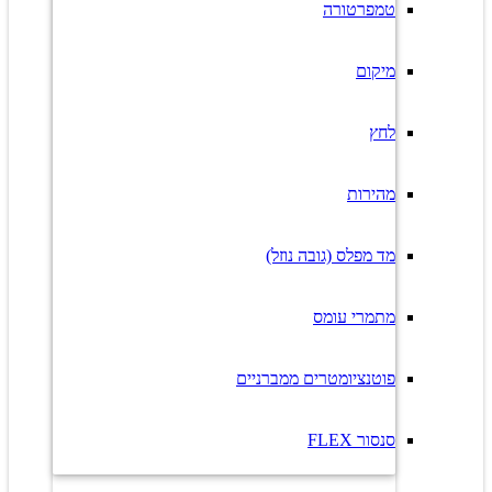
טמפרטורה
מיקום
לחץ
מהירות
מד מפלס (גובה נוזל)
מתמרי עומס
פוטנציומטרים ממברניים
סנסור FLEX