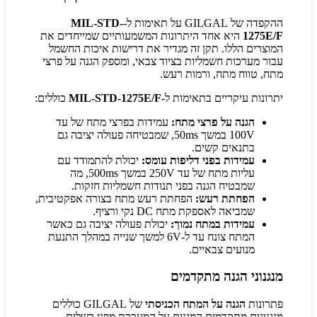
ההקפדה של GILGAL על תאימות ל-
MIL-STD-
1275E/F
היא אחד היתרונות המשמעותיים שמייחדים את
המוצרים הללו. תקן זה מגדיר את דרישות איכות החשמל
עבור מערכות חשמליות בציוד צבאי, ומספק הגנה על פרצי
מתח, טווח מתח, ורמות רעש.
יתרונות עיקריים בתאימות ל-
MIL-STD-1275E/F
כוללים:
הגנה על פרצי מתח:
עמידות בפרצי מתח של עד
100V במשך 50ms, שמבטיחה פעולה יציבה גם
בתנאים קשים.
עמידות בפני דליפות עומס:
יכולת להתמודד עם
עליות מתח של עד 250V במשך 500ms, מה
שמבטיח הגנה בפני תנודות חשמליות חזקות.
הפחתת רעש:
הפחתת רעש מתח בצורה אפקטיבית,
שמביאה לאספקת מתח DC נקי ורציף.
עמידות במתח נמוך:
יכולת פעולה יציבה גם כאשר
המתח צונח עד ל-6V למשך שנייה במהלך התנעת
מנועים צבאיים.
מנגנוני הגנה מתקדמים
פתרונות
הגנה על המתח הכניסתי
של GILGAL כוללים
מנגנונים מתקדמים המגנים על המערכת מפני כשלים