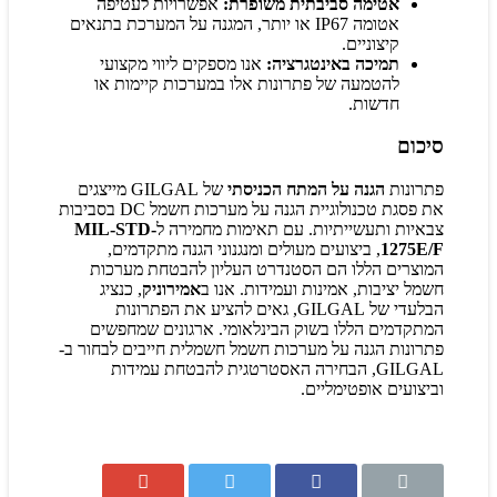
אטימה סביבתית משופרת:
אפשרויות לעטיפה
אטומה IP67 או יותר, המגנה על המערכת בתנאים
קיצוניים.
תמיכה באינטגרציה:
אנו מספקים ליווי מקצועי
להטמעה של פתרונות אלו במערכות קיימות או
חדשות.
סיכום
פתרונות
הגנה על המתח הכניסתי
של GILGAL מייצגים
את פסגת טכנולוגיית הגנה על מערכות חשמל DC בסביבות
צבאיות ותעשייתיות. עם תאימות מחמירה ל
MIL-STD-
1275E/F
, ביצועים מעולים ומנגנוני הגנה מתקדמים,
המוצרים הללו הם הסטנדרט העליון להבטחת מערכות
חשמל יציבות, אמינות ועמידות. אנו ב
אמירוניק
, כנציג
הבלעדי של GILGAL, גאים להציע את הפתרונות
המתקדמים הללו בשוק הבינלאומי. ארגונים שמחפשים
פתרונות הגנה על מערכות חשמל חשמלית חייבים לבחור ב-
GILGAL, הבחירה האסטרטגית להבטחת עמידות
וביצועים אופטימליים.