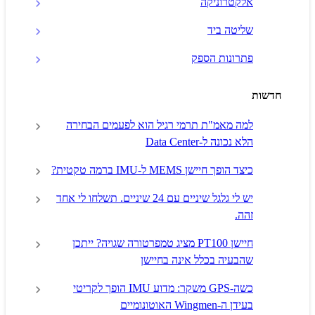
אלקטרוניקה
שליטה ביד
פתרונות הספק
חדשות
למה מאמ"ת תרמי רגיל הוא לפעמים הבחירה
הלא נכונה ל-Data Center
כיצד הופך חיישן MEMS ל-IMU ברמה טקטית?
יש לי גלגל שיניים עם 24 שיניים. תשלחו לי אחד
זהה.
חיישן PT100 מציג טמפרטורה שגויה? ייתכן
שהבעיה בכלל אינה בחיישן
כשה-GPS משקר: מדוע IMU הופך לקריטי
בעידן ה-Wingmen האוטונומיים