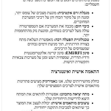
חשמליים:
מגבלת זרם אקטיבית:
מונעת מצבים של עומס יתר,
ומגנה הן על מקור הכוח והן על רכיבי המערכת
המחוברים.
כיבוי חום:
מכבה את המערכת אם הטמפרטורה
עולה מעל לערכים בטוחים, ומונעת נזק מהתחממות
יתר.
טכנולוגיית הפעלה רכה:
מאפשרת העלאת מתח
בצורה הדרגתית, תוך מניעת זרמים גבוהים
שמעמיסים על הרכיבים.
סינון EMI/RFI:
סינון קרינה אלקטרומגנטית
ורדיו-תדרית, שמפחית רעש ומגן על מערכות צבאיות
ותקשורת רגישות.
התאמה אישית ואינטגרציה
כחלק מהשירותים שלנו, אנו ב
אמירוניק
מציעים פתרונות
מותאמים אישית לצרכים הספציפיים שלך:
מתח יציאה מתכוונן:
אפשרות להתאים את המתח
היצא לדרישות הייחודיות שלך.
עיצובים מותאמים אישית:
יכולת לעצב את המוצר
כך שיתאים לסביבות התקנה ייחודיות.