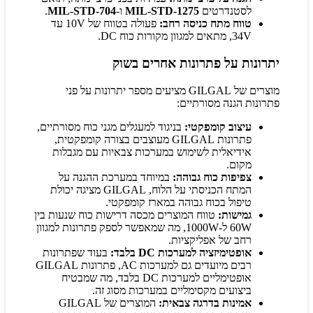
לסטנדרטים
MIL-STD-1275
ו-
MIL-STD-704
.
טווח מתח כניסה רחב:
פעולה בטווח של 10V עד
34V, מתאים למגוון מקורות כוח DC.
יתרונות על פתרונות אחרים בשוק
מוצרים של GILGAL מציעים מספר יתרונות על פני
פתרונות הגנה מסורתיים:
עיצוב קומפקטי:
בניגוד למעגלים מגני כוח מסורתיים,
פתרונות GILGAL מעוצבים בצורה קומפקטית,
אידיאלית לשימוש במערכות צבאיות עם מגבלות
מקום.
צפיפות כוח גבוהה:
במיוחד במערכת ההגנה על
המתח הכניסתי על הלוח, GILGAL מציגה יכולת
טיפול בכוח גבוהה במארז קומפקטי.
גמישות:
טווח המוצרים מכסה דרישות כוח שנעות בין
60W ל-1000W, מה שמאפשר לספק פתרונות למגוון
רחב של אפליקציות.
אופטימיזציה למערכות DC בלבד:
בעוד שפתרונות
רבים מיועדים גם למערכות AC, פתרונות GILGAL
אופטימליים למערכות DC בלבד, מה שמבטיח
ביצועים מקסימליים במערכות מסוג זה.
אמינות בדרגה צבאית:
המוצרים של GILGAL