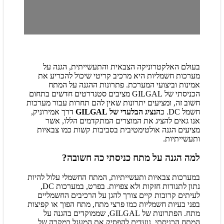
בעולם האלקטרוניקה הצבאית והתעשייתית, הגנה על
מערכות חשמליות היא מרכיב קריטי שיכול להכריע את
אמינות וביצועי המערכת. פתרונות ההגנה על המתח
הכניסתי של GILGAL מציבים סטנדרטים חדשים בתחום
חשוב זה, ומציעים יתרונות שאין להם תחרות עבור מערכות
חשמל DC. כ
הנציג הבלעדי של GILGAL
דרך אמירוניק,
אנו גאים להציג את המוצרים המתקדמים הללו, אשר
מציעים הגנה אולטימטיבית בסביבות קשות כמו צבאיות
ותעשייתיות.
למה הגנה על מתח כניסתי כה חשובה?
במערכות צבאיות ותעשייתיות, המתח החשמלי עלול להיות
נתון לתנודות חזקות ולא צפויות. בפרט, במערכות DC,
לעיתים קרובות קיים צורך להגן על הרכיבים החשמליים
בפני בעיות חשמליות כמו פרצי מתח, מתח הפוך או קפיצות
מתח. הפתרונות של GILGAL, שממוקדים בהגנה על
המתח הכניסתי, נועדים להפסיק את המעגל במקרה של