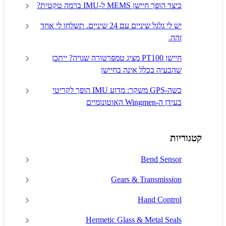
כיצד הופך חיישן MEMS ל-IMU ברמה טקטית?
יש לי גלגל שיניים עם 24 שיניים. תשלחו לי אחד
זהה.
חיישן PT100 מציג טמפרטורה שגויה? ייתכן
שהבעיה בכלל אינה בחיישן
כשה-GPS משקר: מדוע IMU הופך לקריטי
בעידן ה-Wingmen האוטונומיים
קטגוריות
Bend Sensor
Gears & Transmission
Hand Control
Hermetic Glass & Metal Seals