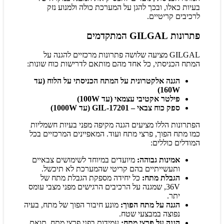
בעיות כאלו, ובכך להגן על המערכת כולה ולמנוע נזק
לרכיבים קריטיים.
פתרונות GILGAL המתקדמים
GILGAL מציעה שלושה פתרונות מרכזיים להגנה על
המתח הכניסתי, כל אחד מהם מותאם לדרישות כוח שונות:
הגנה אלקטרונית על המתח הכניסתי על הלוח (עד
160W)
פילטר אקטיבי עצמאי (עד 100W)
ספק כוח צבאי – GIL-17201 (עד 1000W)
הפתרונות הללו מציעים הגנה מקיפה מפני בעיות חשמליות
כמו מתח הפוך, פרצי מתח ועוד. המאפיינים המרכזיים בכל
המודלים כוללים:
אמינות גבוהה:
מיועדים במיוחד לשימושים צבאיים
ותעשייתיים בהם קריטי שהמערכת לא תיכשל.
הגבלת מתח:
כל יחידה מספקת הגבלת מתח של
36V, שמגנה על הרכיבים הרגישים מפני מצבי עומס
יתר.
הגנה על מתח הפוך:
מונע חיבור הפוך של מתח, בעיה
נפוצה במבצעי שטח.
הגנה על פרצי מתח:
עמידות בפני פרצי מתח, תואם