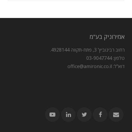
אמירוניק בע"מ
רחוב רבינוביץ' 3, פתח-תקווה 4928144.
טלפון: 03-9047744
דוא"ל: office@amironic.co.il