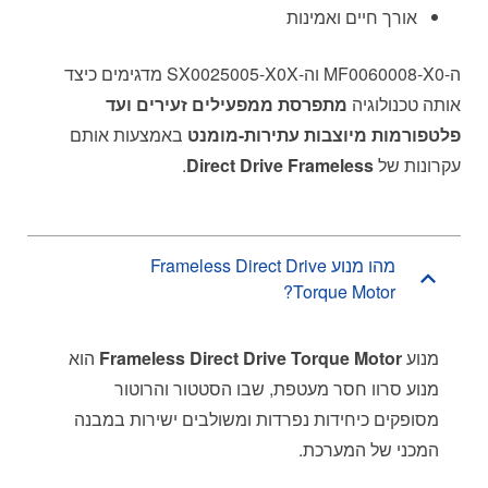
אורך חיים ואמינות
ה-MF0060008-X0 וה-SX0025005-X0X מדגימים כיצד
אותה טכנולוגיה
מתפרסת ממפעילים זעירים ועד
פלטפורמות מיוצבות עתירות-מומנט
באמצעות אותם
עקרונות של
Direct Drive Frameless
.
מהו מנוע Frameless Direct Drive
Torque Motor?
מנוע
Frameless Direct Drive Torque Motor
הוא
מנוע סרוו חסר מעטפת, שבו הסטטור והרוטור
מסופקים כיחידות נפרדות ומשולבים ישירות במבנה
המכני של המערכת.