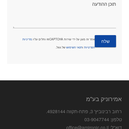
תוכן ההודעה
אתר זה מוגן על-ידי שירות reCAPTCHA וחלים עליו
מדיניות
הפרטיות
ו
תנאי השימוש
של גוגל.
אמירוניק בע"מ
רחוב רבינוביץ' 3, פתח-תקווה 4928144.
טלפון: 03-9047744
דוא"ל: office@amironic.co.il