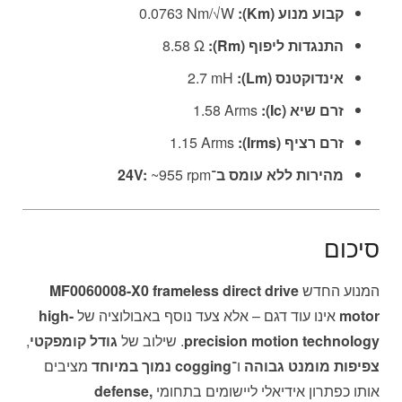
קבוע מנוע (Km):
‎0.0763 Nm/√W
התנגדות ליפוף (Rm):
‎8.58 Ω
אינדוקטנס (Lm):
‎2.7 mH
זרם שיא (Ic):
‎1.58 Arms
זרם רציף (Irms):
‎1.15 Arms
מהירות ללא עומס ב־24V:
‎~955 rpm
סיכום
המנוע החדש
MF0060008-X0 frameless direct drive
motor
אינו עוד דגם – אלא צעד נוסף באבולוציה של
high-
precision motion technology
. שילוב של
גודל קומפקטי
,
צפיפות מומנט גבוהה
ו־
cogging נמוך במיוחד
מציבים
אותו כפתרון אידיאלי ליישומים בתחומי
defense,