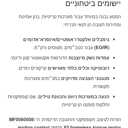
יישומים ביטחוניים
המנוע נבנה במיוחד עבור מערכות קריטיות, בהן אמינות
ומהירות תגובה הן תנאי הכרחי:
גימבלים אלקטרו־אופטיים/אינפרא־אדומים
(EO/IR)
עבור כטב״מים, מטוסים ורק״מ.
עמדות נשק מיוצבות
הדורשות אקטואטור קטן ודינמי.
רובוטיקה וכלים בלתי מאוישים
קרקעיים וימיים.
מנגנוני הצבעה מדויקים
במכ״מים ומערכות
תקשורת.
הנעה במערכות ניווט והכוונת טילים
, שם קומפקטיות
וחלקות מומנט הן קריטיות.
הודות לעיצוב הקומפקטי והתגובה הדינמית, ה־
MF0060008-
X0 frameless torque motor
מספק
motion control