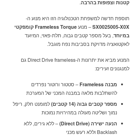
קטנות וצפופות בהרבה
.
תוספת חדשה למשפחת הטכנולוגיה הזו היא מנוע ה-
SX0025005-X0X
– מנוע
Frameless Torque קומפקטי
במיוחד
, בעל מספר קטבים גבוה, תלת-פאזי, המיועד
לאקטואציה מדויקת בסביבות נפח מוגבל.
המנוע מביא את יתרונות ה-Direct Drive frameless גם
למנגנונים זעירים:
מבנה Frameless
– סטטור ורוטור נפרדים
להשתלבות מלאה במבנה המכני של המערכת
מספר קטבים גבוה (14 קטבים)
למומנט חלק, ריפל
נמוך ושליטה מעולה במהירויות נמוכות
הנעה ישירה (Direct Drive)
– ללא גירים, ללא
Backlash וללא רעש מכני