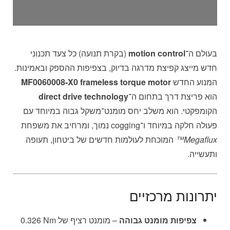
בעולם ה־
motion control
(בקרת תנועה) כל צעד תכנוני
חדש מייצג קפיצת מדרגה בדיוק, בצפיפות ההספק ובאמינות.
המנוע החדש
MF0060008-X0 frameless torque motor
הוא פריצת דרך בתחום ה־
direct drive technology
הקומפקטי. הוא משלב יחס מומנט־משקל גבוה במיוחד עם
פעולה חלקה במיוחד ו־cogging נמוך, ומרחיב את משפחת
Megaflux™
המוכחת לעולמות חדשים של ביטחון, תעופה
ותעשייה.
יתרונות מרכזיים
צפיפות מומנט גבוהה
– מומנט רציף של ‎0.326 Nm‎