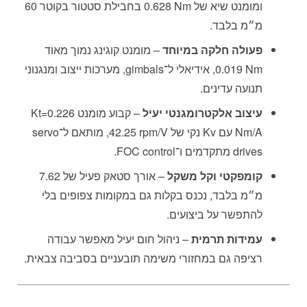
ומומנט שיא של ‎0.628 Nm‎ בחבילת סטטור בקוטר ‎60
מ״מ‎ בלבד.
פעולה חלקה במיוחד
– מומנט קוגינג נמוך מאוד
‎0.019 Nm‎, אידיאלי ל־gimbals, מערכות ייצוב ומנגנוני
תנועה עדינים.
עיצוב אלקטרומגנטי יעיל
– קבוע מומנט ‎Kt=0.226
Nm/A‎ עם Kv נקי של ‎42.25 rpm/V‎, מותאם ל־servo
drives מתקדמים ו־FOC control.
קומפקטי וקל משקל
– אורך סטאק פעיל של ‎7.62
מ״מ‎ בלבד, נכנס בקלות גם במקומות צפופים בלי
להתפשר על ביצועים.
עמידות תרמית
– ניהול חום יעיל מאפשר עבודה
רציפה גם במחזורי משימה תובעניים בסביבה צבאית.