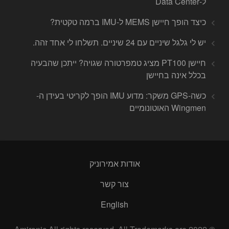
ל-Data Center
כיצד הופך חיישן MEMS ל-IMU ברמה טקטית?
יש לי גלגל שיניים עם 24 שיניים. תשלחו לי אחד זהה.
חיישן PT100 מציג טמפרטורה שגויה? ייתכן שהבעיה
בכלל אינה בחיישן
כשה-GPS משקר: מדוע IMU הופך לקריטי בעידן ה-
Wingmen האוטונומיים
אודות אמירוניק
צור קשר
English