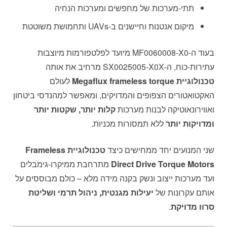
תתי-מערכות של מחפשים ומערכות הנחיה
מיקום אנטנות וחיישנים ב-UAVs ותחמושת משוטטת
בעוד ה-MF0060008-X0 מיועד לפלטפורמות מיוצבות
עתירות-כוח, ה-SX0025005-X0X מרחיב את אותה
טכנולוגיית Megaflux frameless torque
לעולם
האקטואטורים הצפופים והמדויקים, ומאפשר למהנדסי ביטחון
ואווירונאוטיקה לבנות מערכות
קלות יותר, שקטות יותר
ומדויקות יותר
ללא תמסורות מכניות.
שני המנועים יחד ממחישים כיצד
טכנולוגיית Frameless
Direct Drive Torque Motors
מתרחבת ממיקרו-גימבלים
ועד מערכות ייצוב ונשק בקנה מידה מלא – כולם מבוססים על
אותם עקרונות של
יעילות מגנטית, ניהול תרמי ושליטת
סרוו מדויקת
.