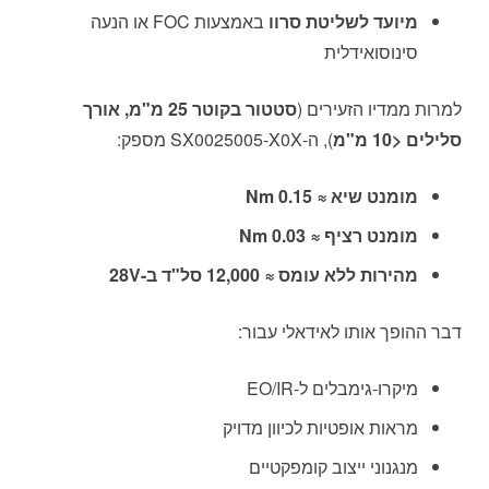
מיועד לשליטת סרוו
באמצעות FOC או הנעה
סינוסואידלית
למרות ממדיו הזעירים (
סטטור בקוטר 25 מ"מ, אורך
סלילים <10 מ"מ
), ה-SX0025005-X0X מספק:
מומנט שיא ≈ 0.15 Nm
מומנט רציף ≈ 0.03 Nm
מהירות ללא עומס ≈ 12,000 סל"ד ב-28V
דבר ההופך אותו לאידאלי עבור:
מיקרו-גימבלים ל-EO/IR
מראות אופטיות לכיוון מדויק
מנגנוני ייצוב קומפקטיים