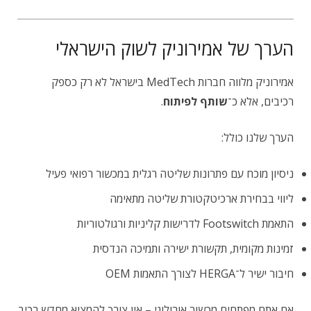
הערך של אמירוניק לשוק הישראלי
אמירוניק מלווה חברות MedTech בישראל לא רק כספק
רכיבים, אלא כ־
שותף לפיתוח
.
הערך שלנו כולל:
ניסיון מוכח עם פתרונות שליטה רגלית במכשור רפואי פעיל
ליווי בבחירת ארכיטקטורת שליטה מתאימה
התאמת Footswitch לדרישות קליניות ורגולטוריות
זמינות מקומית, תקשורת ישירה ותמיכה הנדסית
חיבור ישיר ל־HERGA לצורך התאמות OEM
אם אתם מפתחים מכשור אורולוגי – אין צורך להמציא מחדש רכיב