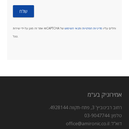
אתר זה מוגן על-ידי שירות reCAPTCHA וחלים עליו
מדיניות הפרטיות
ו
תנאי השימוש
של
גוגל.
אמירוניק בע"מ
רחוב רבינוביץ' 3, פתח-תקווה 4928144.
טלפון: 03-9047744
דוא"ל: office@amironic.co.il