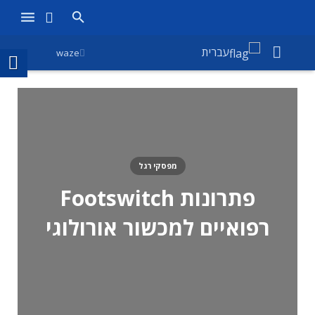
ראשי
עברית
waze
מוצרים
חנות
חברות
מפסקי רגל
אודות אמירוניק
פתרונות Footswitch
חדשות
רפואיים למכשור אורולוגי
צור קשר