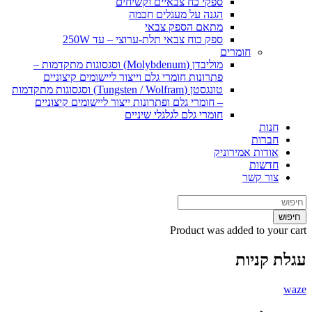
ספקי כח צבאיים וקשיחים
הגנה על מעגלים חכמה
מתאם הספק צבאי
ספק כוח צבאי תלת-ערוצי – עד 250W
חומרים
מוליבדן (Molybdenum) וסגסוגות מתקדמות –
פתרונות חומרי גלם וייצור ליישומים קיצוניים
טונגסטן (Tungsten / Wolfram) וסגסוגות מתקדמות
– חומרי גלם ופתרונות ייצור ליישומים קיצוניים
חומרי גלם לגלגלי שיניים
חנות
חברות
אודות אמירוניק
חדשות
צור קשר
חיפוש
Product
was added to your cart
עגלת קניות
waze