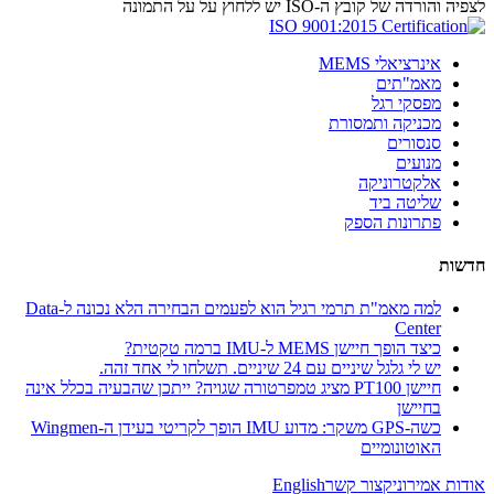
לצפיה והורדה של קובץ ה-ISO יש ללחוץ על על התמונה
אינרציאלי MEMS
מאמ"תים
מפסקי רגל
מכניקה ותמסורת
סנסורים
מנועים
אלקטרוניקה
שליטה ביד
פתרונות הספק
חדשות
למה מאמ"ת תרמי רגיל הוא לפעמים הבחירה הלא נכונה ל-Data
Center
כיצד הופך חיישן MEMS ל-IMU ברמה טקטית?
יש לי גלגל שיניים עם 24 שיניים. תשלחו לי אחד זהה.
חיישן PT100 מציג טמפרטורה שגויה? ייתכן שהבעיה בכלל אינה
בחיישן
כשה-GPS משקר: מדוע IMU הופך לקריטי בעידן ה-Wingmen
האוטונומיים
אודות אמירוניק
צור קשר
English