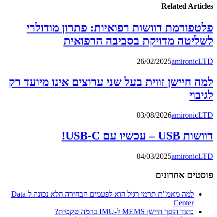
Related Articles
פלטפורמת דוושות רפואיות: פתרון מודולרי
לשליטה מדויקת בסביבה הרפואית
26/02/2025
amironicLTD
למה חיישן זווית בעל שני ערוצים אינו מיועד רק
לגיבוי
03/08/2026
amironicLTD
דוושות USB – עכשיו עם USB-C!
04/03/2025
amironicLTD
פוסטים אחרונים
למה מאמ"ת תרמי רגיל הוא לפעמים הבחירה הלא נכונה ל-Data
Center
כיצד הופך חיישן MEMS ל-IMU ברמה טקטית?