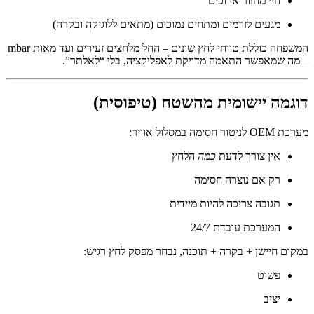
חיי מחזור ארוכים
מגעים לזרמים ומתחים נמוכים (מתאים ללוגיקה ובקרה)
המשפחה כוללת טווחי לחץ שונים – החל מלחצים זעירים ועד מאות mbar
– מה שמאפשר התאמה מדויקת לאפליקציה, בלי “לאלתר”.
דוגמה יישומית מהשטח (טיפוסית)
מערכת OEM לניטור חסימה במסלול אוויר:
אין צורך לדעת
כמה
הלחץ
רק אם נוצרה חסימה
תגובה צריכה להיות מיידית
המערכת עובדת 24/7
במקום חיישן + בקרה + תוכנה, נבחר מפסק לחץ רגיש:
פשוט
יציב