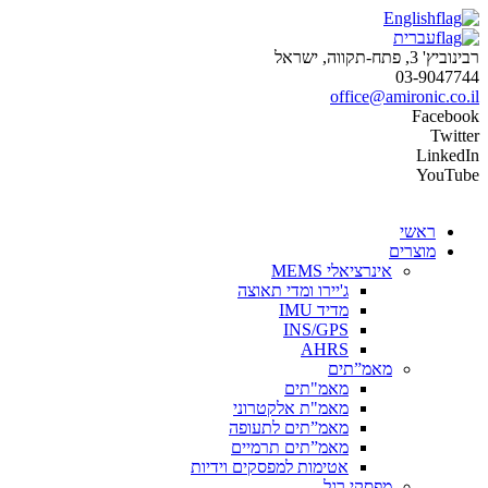
English
עברית
רבינוביץ' 3, פתח-תקווה, ישראל
03-9047744
office@amironic.co.il
Facebook
Twitter
LinkedIn
YouTube
ראשי
מוצרים
אינרציאלי MEMS
ג'יירו ומדי תאוצה
מדיד IMU
INS/GPS
AHRS
מאמ”תים
מאמ"תים
מאמ"ת אלקטרוני
מאמ”תים לתעופה
מאמ”תים תרמיים
אטימות למפסקים וידיות
מפסקי רגל