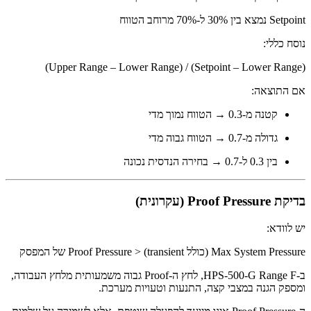
Setpoint נמצא בין 30% ל-70% מרוחב הטווח
נוסח כללי:
(Setpoint – Lower Range) / (Upper Range – Lower Range)
אם התוצאה:
קטנה מ-0.3 → הטווח נמוך מדי
גדולה מ-0.7 → הטווח גבוה מדי
בין 0.3 ל-0.7 → בחירה הנדסית נכונה
בדיקת Proof Pressure (עקרונית)
יש לוודא:
Max System Pressure (כולל transient) < Proof Pressure של המפסק
ב-HPS-500-G Range F, לחץ ה-Proof גבוה משמעותית מלחץ העבודה,
ומספק הגנה במצבי קצה, התנעות וטעויות מערכת.