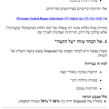
פחות תלות בתוכנה
אלו יתרונות קריטיים בפרויקטים סדרתיים.
איך לבחור טווח לחץ נכון במפסק לחץ (Pressure Switch Range Selection)
בחירת טווח הלחץ אינה רק שאלה של “מה הלחץ המקסימלי במערכת”,
אלא שילוב של דיוק, חזרתיות ואמינות לאורך זמן.
1. אל תבחר טווח “על הקצה”
טעות נפוצה היא לבחור מפסק שה־Setpoint נמצא בקצה העליון של
הטווח.
למה זה בעייתי?
רגישות נמוכה באזורי קצה
סטיות גדולות יותר
חזרתיות נמוכה
כלל אצבע הנדסי
:
🔹 מומלץ שה־Setpoint יהיה בין
30% ל־70%
מטווח המפסק.