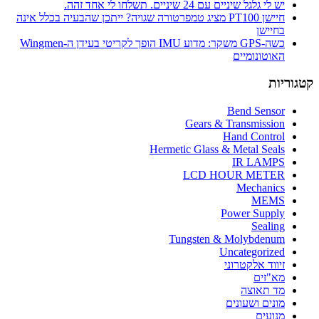
יש לי גלגל שיניים עם 24 שיניים. תשלחו לי אחד זהה.
חיישן PT100 מציג טמפרטורה שגויה? ייתכן שהבעיה בכלל אינה
בחיישן
כשה-GPS משקר: מדוע IMU הופך לקריטי בעידן ה-Wingmen
האוטונומיים
קטגוריות
Bend Sensor
Gears & Transmission
Hand Control
Hermetic Glass & Metal Seals
IR LAMPS
LCD HOUR METER
Mechanics
MEMS
Power Supply
Sealing
Tungsten & Molybdenum
Uncategorized
זיווד אלקטרוני
מא"זים
מד תאוצה
מונים ושעונים
מנועים