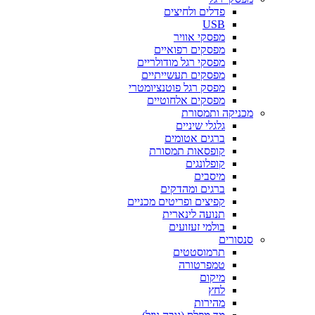
פדלים ולחיצים
USB
מפסקי אוויר
מפסקים רפואיים
מפסקי רגל מודולריים
מפסקים תעשייתיים
מפסק רגל פוטנציומטרי
מפסקים אלחוטיים
מכניקה ותמסורת
גלגלי שיניים
ברגים אטומים
קופסאות תמסורת
קופלונגים
מיסבים
ברגים ומהדקים
קפיצים ופריטים מכניים
תנועה לינארית
בולמי זעזועים
סנסורים
תרמוסטטים
טמפרטורה
מיקום
לחץ
מהירות