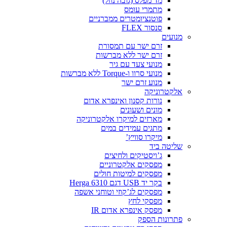
מד מפלס (גובה נוזל)
מתמרי עומס
פוטנציומטרים ממברניים
סנסור FLEX
מנועים
זרם ישר עם תמסורת
זרם ישר ללא מברשות
מנועי צעד עם גיר
מנועי סרוו ו-Torque ללא מברשות
מנוע זרם ישר
אלקטרוניקה
נורות קסנון ואינפרא אדום
מונים ושעונים
מארזים למיקרו אלקטרוניקה
מתגים עמידים במים
מיקרו סוויץ’
שליטה ביד
ג’ויסטיקים ולחיצים
מפסקים אלקטרוניים
מפסקים למיטות חולים
בקר יד USB דגם Herga 6310
מפסקים לג’קוזי וטוחני אשפה
מפסקי לחץ
מפסק אינפרא אדום IR
פתרונות הספק