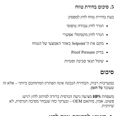
5. סיכום בחירת טווח
בעת בחירת טווח לחץ למפסק:
הגדר לחץ עבודה טיפוסי
הגדר לחץ מקסימלי אפשרי
מקם את ה־Setpoint באזור האמצעי של הטווח
בדוק Proof Pressure
שקול תנאי סביבה וסטיות
סיכום
במערכות רבות, הבחירה הנכונה אינה הפתרון המתוחכם ביותר – אלא זה
שעובד
כל הזמן
.
משפחת
HPS
מציעה גישה הנדסית ברורה למיתוג לחץ רגיש:
פשוט, אמין, מותאם OEM – ובעיקר כזה שנבחר מסיבה הנדסית, לא
שיווקית.