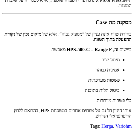
ה-Proof Pressure אינו מיועד להפעלה שוטפת, אלא לשמירה על שלמות
המנגנון.
מסקנה מה-Case
בחירת טווח אינה עניין של “מספיק גבוה”, אלא של
מיקום נכון של נקודת
ההפעלה בתוך הטווח
.
ביישום זה,
HPS-500-G – Range F
מאפשר:
מיתוג יציב
אמינות גבוהה
פשטות מערכתית
ביטול תלות בתוכנה
בלי פשרות מיותרות.
אותו היגיון חל גם על טווחים אחרים במשפחת HPS, בהתאם ללחץ
הדיפרנציאלי הנדרש.
Tags:
Herga
,
Variohm