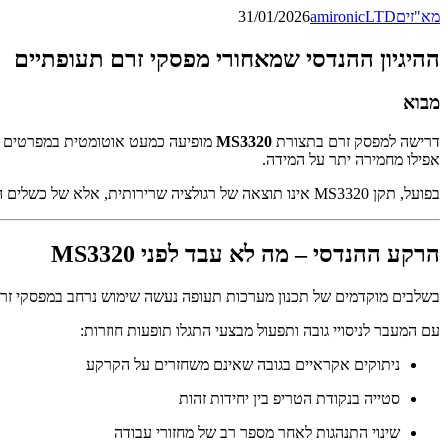
מא"זים
amironicLTD
31/01/2026
ההיגיון ההנדסי שמאחורי מפסקי זרם תעופתיים
מבוא
דרישה למפסק זרם בתצורת
MS3320
מופיעה כמעט אוטומטית במפרטים תע
אפילו מחמירה יתר על המידה.
בפועל, תקן MS3320 אינו תוצאה של רגולציה שרירותית, אלא של כשלים הנדסיים חוזרים שהתגלו במערכות תעופה לאורך עשרות שנים.
הרקע ההנדסי – מה לא עבד לפני MS3320
בשלבים מוקדמים של תכנון מערכות תעופה נעשה שימוש נרחב במפסקי זרם
עם המעבר לניסויי גובה ותפעול מבצעי התגלו תופעות חוזרות:
ניתוקים אקראיים בגובה שאינם משחזרים על הקרקע
סטייה בנקודת הטריפ בין יחידות זהות
שינוי התנהגות לאחר מספר רב של מחזורי עבודה