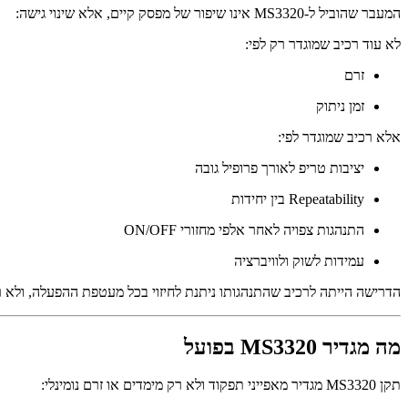
המעבר שהוביל ל-MS3320 אינו שיפור של מפסק קיים, אלא שינוי גישה:
לא עוד רכיב שמוגדר רק לפי:
זרם
זמן ניתוק
אלא רכיב שמוגדר לפי:
יציבות טריפ לאורך פרופיל גובה
Repeatability בין יחידות
התנהגות צפויה לאחר אלפי מחזורי ON/OFF
עמידות לשוק ולוויברציה
הדרישה הייתה לרכיב שהתנהגותו ניתנת לחיזוי בכל מעטפת ההפעלה, ולא ר
מה מגדיר MS3320 בפועל
תקן MS3320 מגדיר מאפייני תפקוד ולא רק מימדים או זרם נומינלי: