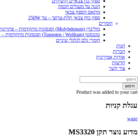
ספקי כח צבאיים וקשיחים
הגנה על מעגלים חכמה
מתאם הספק צבאי
ספק כוח צבאי תלת-ערוצי – עד 250W
חומרים
מוליבדן (Molybdenum) וסגסוגות מתקדמות – פתרונות חומרי גלם וייצור ליישומים קיצוניים
טונגסטן (Tungsten / Wolfram) וסגסוגות מתקדמות – חומרי גלם ופתרונות ייצור ליישומים קיצוניים
חומרי גלם לגלגלי שיניים
חנות
חברות
אודות אמירוניק
חדשות
צור קשר
חיפוש
Product
was added to your cart
עגלת קניות
waze
מדוע נוצר תקן MS3320