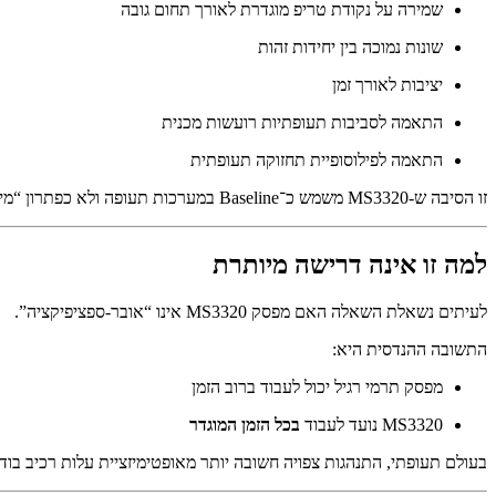
שמירה על נקודת טריפ מוגדרת לאורך תחום גובה
שונות נמוכה בין יחידות זהות
יציבות לאורך זמן
התאמה לסביבות תעופתיות רועשות מכנית
התאמה לפילוסופיית תחזוקה תעופתית
זו הסיבה ש-MS3320 משמש כ־Baseline במערכות תעופה ולא כפתרון “מיוחד”.
למה זו אינה דרישה מיותרת
לעיתים נשאלת השאלה האם מפסק MS3320 אינו “אובר-ספציפיקציה”.
התשובה ההנדסית היא:
מפסק תרמי רגיל יכול לעבוד ברוב הזמן
MS3320 נועד לעבוד
בכל הזמן המוגדר
בעולם תעופתי, התנהגות צפויה חשובה יותר מאופטימיזציית עלות רכיב בודד