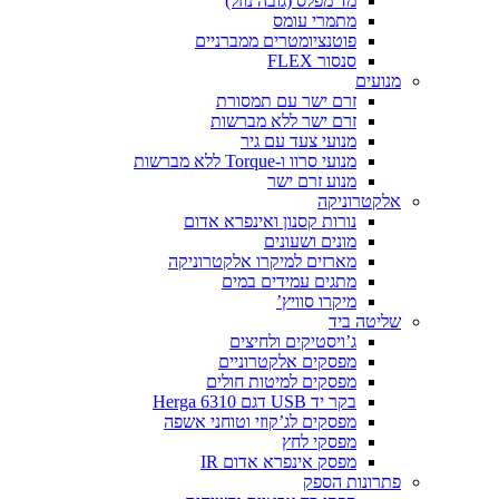
מד מפלס (גובה נוזל)
מתמרי עומס
פוטנציומטרים ממברניים
סנסור FLEX
מנועים
זרם ישר עם תמסורת
זרם ישר ללא מברשות
מנועי צעד עם גיר
מנועי סרוו ו-Torque ללא מברשות
מנוע זרם ישר
אלקטרוניקה
נורות קסנון ואינפרא אדום
מונים ושעונים
מארזים למיקרו אלקטרוניקה
מתגים עמידים במים
מיקרו סוויץ’
שליטה ביד
ג’ויסטיקים ולחיצים
מפסקים אלקטרוניים
מפסקים למיטות חולים
בקר יד USB דגם Herga 6310
מפסקים לג’קוזי וטוחני אשפה
מפסקי לחץ
מפסק אינפרא אדום IR
פתרונות הספק