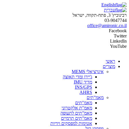
English
עברית
רבינוביץ' 3, פתח-תקווה, ישראל
03-9047744
office@amironic.co.il
Facebook
Twitter
LinkedIn
YouTube
ראשי
מוצרים
אינרציאלי MEMS
ג'יירו ומדי תאוצה
מדיד IMU
INS/GPS
AHRS
מאמ”תים
מאמ"תים
מאמ"ת אלקטרוני
מאמ”תים לתעופה
מאמ”תים תרמיים
אטימות למפסקים וידיות
מפסקי רגל