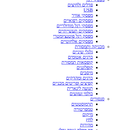
פדלים ולחיצים
USB
מפסקי אוויר
מפסקים רפואיים
מפסקי רגל מודולריים
מפסקים תעשייתיים
מפסק רגל פוטנציומטרי
מפסקים אלחוטיים
מכניקה ותמסורת
גלגלי שיניים
ברגים אטומים
קופסאות תמסורת
קופלונגים
מיסבים
ברגים ומהדקים
קפיצים ופריטים מכניים
תנועה לינארית
בולמי זעזועים
סנסורים
תרמוסטטים
טמפרטורה
מיקום
לחץ
מהירות