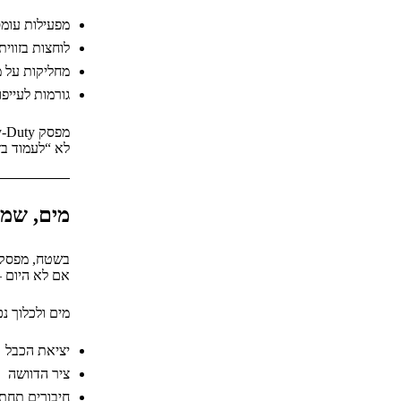
מפעילות עומס
לוחצות בזווית
מחליקות על 
גורמות לעייפ
מפסק Heavy-Duty צריך להיות מתוכנן לזה מראש.
לא “לעמוד בז
מים, שמן
בשטח, מפסק 
אם לא היום –
מים ולכלוך נ
יציאת הכבל
ציר הדוושה
חיבורים תחתו