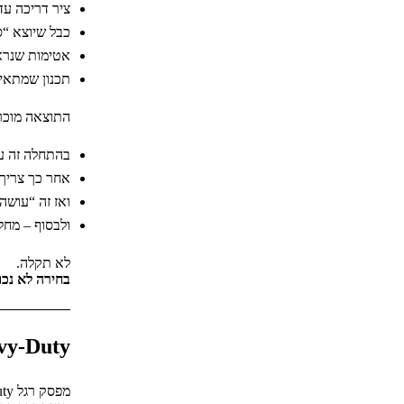
ציר דריכה עד
כבל שיוצא “
אטימות שנראי
תכנון שמתאים
התוצאה מוכר
בהתחלה זה ע
אחר כך צריך 
ואז זה “עושה
ולבסוף – מחל
לא תקלה.
בחירה לא נכו
Heavy-Duty זה לא ON/OFF –
מפסק רגל Heavy-Duty אמיתי לא נמדד בכמה אמפר הוא מעביר.