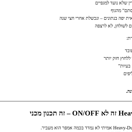
ין שלא נועד למגפיים
סתם” מהגוף
ת יפה בנתונים – ונכשלת אחרי חצי שנה
 לשולחן, לא לרצפה
ת:
ובד
ללחוץ חזק יותר
 בעיות”
יפים
נה.
 זה תכנון מכני