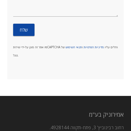
אתר זה מוגן על-ידי שירות reCAPTCHA וחלים עליו
מדיניות הפרטיות
ו
תנאי השימוש
של
גוגל.
אמירוניק בע"מ
רחוב רבינוביץ' 3, פתח-תקווה 4928144.