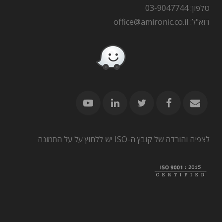
טלפון: 03-9047744
דוא"ל: office@amironic.co.il
לצפיה והורדה של קובץ ה-ISO יש ללחוץ על על התמונה