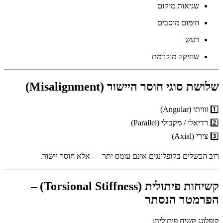
שגיאות מיקום
חימום מיסבים
רעש
שחיקה מוקדמת
שלושת סוגי חוסר היישור (Misalignment)
1️⃣ זוויתי (Angular)
2️⃣ רדיאלי / מקבילי (Parallel)
3️⃣ צירי (Axial)
רוב הכשלים בקופלונגים אינם עומס יתר — אלא חוסר יישור.
קשיחות פיתולית (Torsional Stiffness) –
הפרמטר הנסתר
קופלונג קשיח פיתולית: