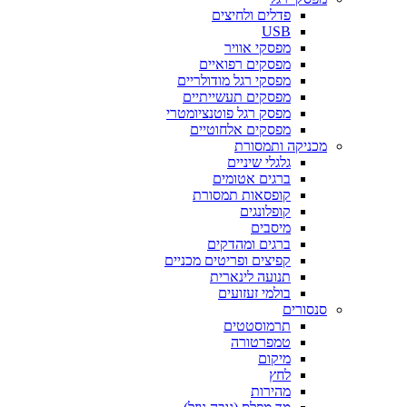
פדלים ולחיצים
USB
מפסקי אוויר
מפסקים רפואיים
מפסקי רגל מודולריים
מפסקים תעשייתיים
מפסק רגל פוטנציומטרי
מפסקים אלחוטיים
מכניקה ותמסורת
גלגלי שיניים
ברגים אטומים
קופסאות תמסורת
קופלונגים
מיסבים
ברגים ומהדקים
קפיצים ופריטים מכניים
תנועה לינארית
בולמי זעזועים
סנסורים
תרמוסטטים
טמפרטורה
מיקום
לחץ
מהירות