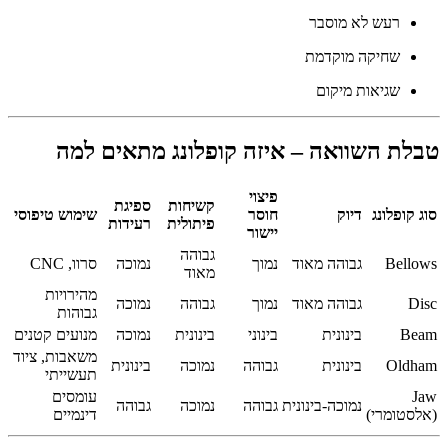
רעש לא מוסבר
שחיקה מוקדמת
שגיאות מיקום
טבלת השוואה – איזה קופלונג מתאים למה
פיצוי
קשיחות
ספיגת
סוג קופלונג
דיוק
חוסר
שימוש טיפוסי
פיתולית
רעידות
יישור
גבוהה
Bellows
גבוהה מאוד
נמוך
נמוכה
סרוו, CNC
מאוד
מהירויות
Disc
גבוהה מאוד
נמוך
גבוהה
נמוכה
גבוהות
Beam
בינונית
בינוני
בינונית
נמוכה
מנועים קטנים
משאבות, ציוד
Oldham
בינונית
גבוהה
נמוכה
בינונית
תעשייתי
Jaw
עומסים
נמוכה-בינונית
גבוהה
נמוכה
גבוהה
(אלסטומרי)
דינמיים