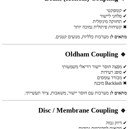
✔ קומפקטי
✔ סלחני ליישור
✔ תחזוקה מינימלית
✖ קשיחות פיתולית נמוכה יותר
מתאים ל:
מערכות כלליות, מנועים קטנים.
🔹 Oldham Coupling
✔ מפצה חוסר יישור רדיאלי משמעותי
✔ סופג רעידות
✔ מבודד עומסים
✖ Backlash מובנה
מתאים ל:
מערכות עם חוסר יישור, משאבות, ציוד תעשייתי.
🔹 Disc / Membrane Coupling
✔ דיוק גבוה
✔ מתאים למהירויות גבוהות