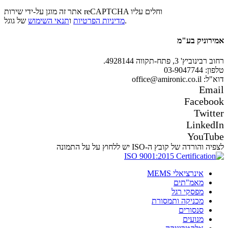
אתר זה מוגן על-ידי שירות reCAPTCHA וחלים עליו
של גוגל.
מדיניות הפרטיות
ו
תנאי השימוש
אמירוניק בע"מ
רחוב רבינוביץ' 3, פתח-תקווה 4928144.
טלפון: 03-9047744
דוא"ל: office@amironic.co.il
Email
Facebook
Twitter
LinkedIn
YouTube
לצפיה והורדה של קובץ ה-ISO יש ללחוץ על על התמונה
אינרציאלי MEMS
מאמ"תים
מפסקי רגל
מכניקה ותמסורת
סנסורים
מנועים