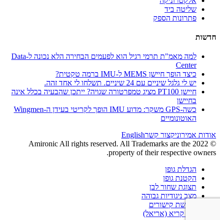
אלקטרוניקה
שליטה ביד
פתרונות הספק
חדשות
למה מאמ"ת תרמי רגיל הוא לפעמים הבחירה הלא נכונה ל-Data
Center
כיצד הופך חיישן MEMS ל-IMU ברמה טקטית?
יש לי גלגל שיניים עם 24 שיניים. תשלחו לי אחד זהה.
חיישן PT100 מציג טמפרטורה שגויה? ייתכן שהבעיה בכלל אינה
בחיישן
כשה-GPS משקר: מדוע IMU הופך לקריטי בעידן ה-Wingmen
האוטונומיים
אודות אמירוניק
צור קשר
English
© 2022 Amironic All rights reserved. All Trademarks are the
property of their respective owners.
הגדלת גופן
הקטנת גופן
תצוגת שחור לבן
מצב ניגודיות גבוהה
הדגשת קישורים
גופן קריא (אריאל)