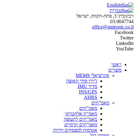
English
עברית
רבינוביץ' 3, פתח-תקווה, ישראל
03-9047744
office@amironic.co.il
Facebook
Twitter
LinkedIn
YouTube
ראשי
מוצרים
אינרציאלי MEMS
ג'יירו ומדי תאוצה
מדיד IMU
INS/GPS
AHRS
מאמ”תים
מאמ"תים
מאמ"ת אלקטרוני
מאמ”תים לתעופה
מאמ”תים תרמיים
אטימות למפסקים וידיות
מפסקי רגל