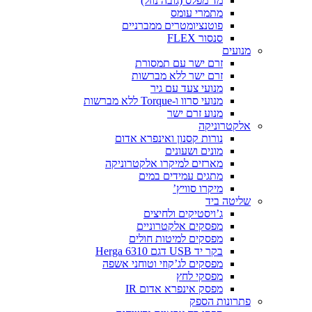
מד מפלס (גובה נוזל)
מתמרי עומס
פוטנציומטרים ממברניים
סנסור FLEX
מנועים
זרם ישר עם תמסורת
זרם ישר ללא מברשות
מנועי צעד עם גיר
מנועי סרוו ו-Torque ללא מברשות
מנוע זרם ישר
אלקטרוניקה
נורות קסנון ואינפרא אדום
מונים ושעונים
מארזים למיקרו אלקטרוניקה
מתגים עמידים במים
מיקרו סוויץ’
שליטה ביד
ג’ויסטיקים ולחיצים
מפסקים אלקטרוניים
מפסקים למיטות חולים
בקר יד USB דגם Herga 6310
מפסקים לג’קוזי וטוחני אשפה
מפסקי לחץ
מפסק אינפרא אדום IR
פתרונות הספק