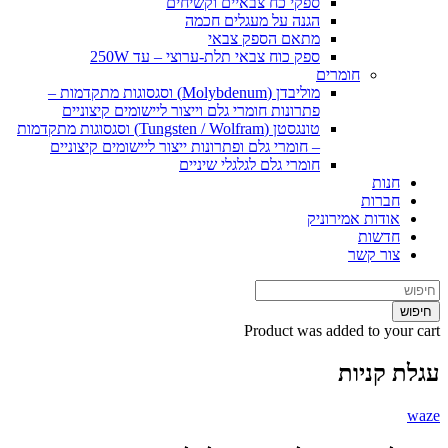
ספקי כח צבאיים וקשיחים
הגנה על מעגלים חכמה
מתאם הספק צבאי
ספק כוח צבאי תלת-ערוצי – עד 250W
חומרים
מוליבדן (Molybdenum) וסגסוגות מתקדמות –
פתרונות חומרי גלם וייצור ליישומים קיצוניים
טונגסטן (Tungsten / Wolfram) וסגסוגות מתקדמות
– חומרי גלם ופתרונות ייצור ליישומים קיצוניים
חומרי גלם לגלגלי שיניים
חנות
חברות
אודות אמירוניק
חדשות
צור קשר
חיפוש
Product
was added to your cart
עגלת קניות
waze