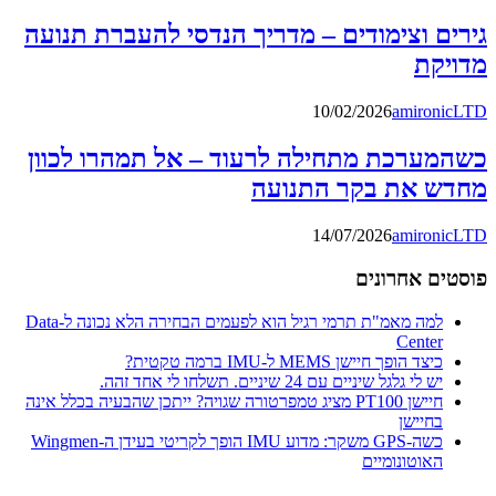
גירים וצימודים – מדריך הנדסי להעברת תנועה
מדויקת
10/02/2026
amironicLTD
כשהמערכת מתחילה לרעוד – אל תמהרו לכוון
מחדש את בקר התנועה
14/07/2026
amironicLTD
פוסטים אחרונים
למה מאמ"ת תרמי רגיל הוא לפעמים הבחירה הלא נכונה ל-Data
Center
כיצד הופך חיישן MEMS ל-IMU ברמה טקטית?
יש לי גלגל שיניים עם 24 שיניים. תשלחו לי אחד זהה.
חיישן PT100 מציג טמפרטורה שגויה? ייתכן שהבעיה בכלל אינה
בחיישן
כשה-GPS משקר: מדוע IMU הופך לקריטי בעידן ה-Wingmen
האוטונומיים