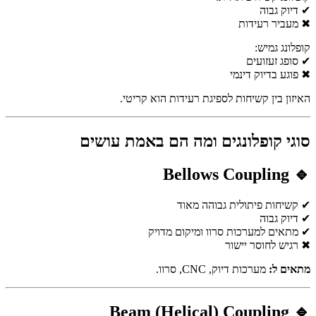
✔ דיוק גבוה
✖ מעביר רעידות
קופלונג גמיש:
✔ סופג זעזועים
✖ פוגע בדיוק דינמי
האיזון בין קשיחות לספיגת רעידות הוא קריטי.
סוגי קופלונגים ומה הם באמת עושים
🔹 Bellows Coupling
✔ קשיחות פיתולית גבוהה מאוד
✔ דיוק גבוה
✔ מתאים למערכות סרוו ומיקום מדויק
✖ רגיש לחוסר יישור
מתאים ל:
מערכות דיוק, CNC, סרוו.
🔹 Beam (Helical) Coupling