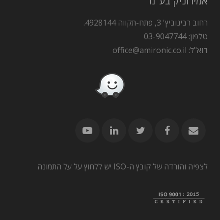
אמירוניק בע"מ
רחוב רבינוביץ' 3, פתח-תקווה 4928144.
טלפון: 03-9047744
דוא"ל: office@amironic.co.il
לצפיה והורדה של קובץ ה-ISO יש ללחוץ על על התמונה