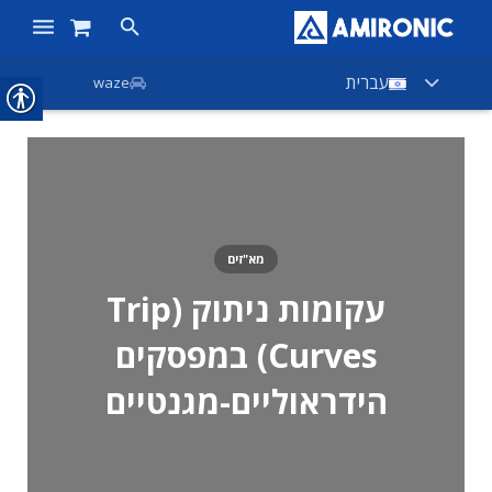
ראשי
עברית
waze
מוצרים
חנות
חברות
מא"זים
אודות אמירוניק
עקומות ניתוק (Trip
חדשות
Curves) במפסקים
צור קשר
הידראוליים-מגנטיים