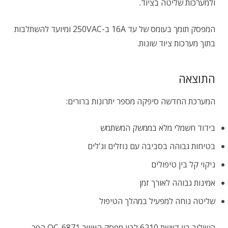
ולמערכות שליטה בציוד.
המפסק תומך בעומס של עד 16A ב-250VAC ומיועד להשתלבות
בתוך מערכות ציוד שונות.
התוצאה
המערכת החדשה סיפקה מספר יתרונות ברורים:
בידוד חשמלי מלא בממשק המשתמש
בטיחות גבוהה בסביבה עם נוזלים וג'לים
ניקוי קל בין טיפולים
אמינות גבוהה לאורך זמן
שליטה נוחה למפעיל במהלך הטיפול
השילוב בין דוושת 6210 לבין מפסק האוויר 6871-OC הפך