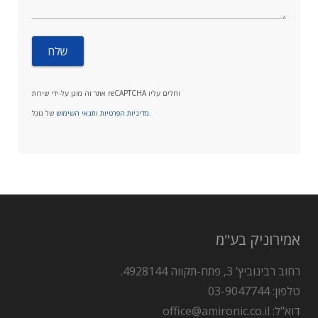
אתר זה מוגן על-ידי שירות reCAPTCHA וחלים עליו
של גוגל.
מדיניות הפרטיות
ו
תנאי השימוש
אמירוניק בע"מ
רחוב רבינוביץ' 3, פתח-תקווה 4928144.
טלפון: 03-9047744
דוא"ל: office@amironic.co.il