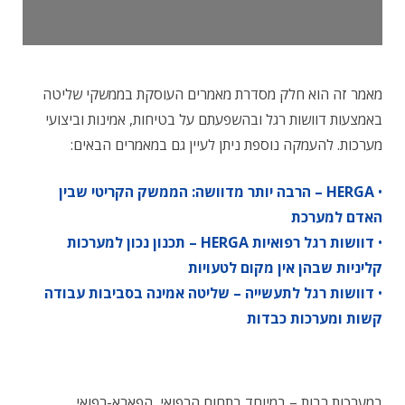
מאמר זה הוא חלק מסדרת מאמרים העוסקת בממשקי שליטה
באמצעות דוושות רגל ובהשפעתם על בטיחות, אמינות וביצועי
מערכות. להעמקה נוספת ניתן לעיין גם במאמרים הבאים:
•
HERGA – הרבה יותר מדוושה: הממשק הקריטי שבין
האדם למערכת
•
דוושות רגל רפואיות HERGA – תכנון נכון למערכות
קליניות שבהן אין מקום לטעויות
•
דוושות רגל לתעשייה – שליטה אמינה בסביבות עבודה
קשות ומערכות כבדות
במערכות רבות – במיוחד בתחום הרפואי, הפארא-רפואי