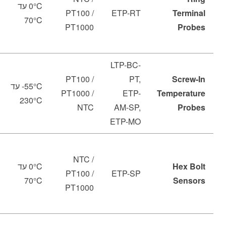
‎0°C עד
PT100 /
ETP-RT
Terminal
‎70°C
PT1000
Probes
LTP-BC-
PT100 /
PT,
Screw-In
‎-55°C עד
PT1000 /
ETP-
Temperature
‎230°C
NTC
AM-SP,
Probes
ETP-MO
NTC /
Hex Bolt
‎0°C עד
PT100 /
ETP-SP
‎70°C
Sensors
PT1000