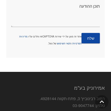
תוכן ההודעה
אתר זה מוגן על-ידי שירות reCAPTCHA וחלים עליו
מדיניות
הפרטיות
ו
תנאי השימוש
של גוגל.
אמירוניק בע"מ
רחוב רבינוביץ' 3, פתח-תקווה 4928144.
טלפון: 03-9047744