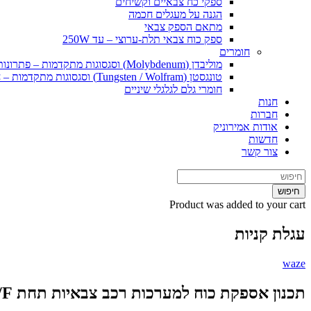
ספקי כח צבאיים וקשיחים
הגנה על מעגלים חכמה
מתאם הספק צבאי
ספק כוח צבאי תלת-ערוצי – עד 250W
חומרים
מוליבדן (Molybdenum) וסגסוגות מתקדמות – פתרונות חומרי גלם וייצור ליישומים קיצוניים
טונגסטן (Tungsten / Wolfram) וסגסוגות מתקדמות – חומרי גלם ופתרונות ייצור ליישומים קיצוניים
חומרי גלם לגלגלי שיניים
חנות
חברות
אודות אמירוניק
חדשות
צור קשר
חיפוש
Product
was added to your cart
עגלת קניות
waze
תכנון אספקת כוח למערכות רכב צבאיות תחת MIL-STD-1275E/F