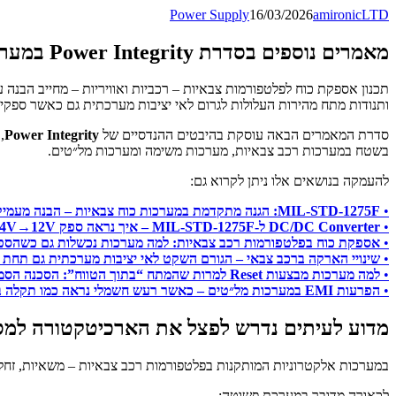
Power Supply
16/03/2026
amironicLTD
מאמרים נוספים בסדרת Power Integrity במערכות צבאיות
תכנון אספקת כוח לפלטפורמות צבאיות – רכביות ואוויריות – מחייב הבנה עמוקה של סביבת
ותנודות מתח מהירות העלולות לגרום לאי יציבות מערכתית גם כאשר ספקי
סדרת המאמרים הבאה עוסקת בהיבטים ההנדסיים של
Power Integrity
,
בשטח במערכות רכב צבאיות, מערכות משימה ומערכות מל״טים.
להעמקה בנושאים אלו ניתן לקרוא גם:
•
MIL-STD-1275F: הגנה מתקדמת במערכות כוח צבאיות – הבנה מעמיקה של Transient Surge
•
DC/DC Converter ל-MIL-STD-1275F – איך נראה ספק ‎24V→12V ששורד גיהנום אמיתי
•
אספקת כוח בפלטפורמות רכב צבאיות: למה מערכות נכשלות גם כשהספ
•
שינויי הארקה ברכב צבאי – הגורם השקט לאי יציבות מערכתית גם תחת MIL-STD-1275E/F
•
למה מערכות מבצעות Reset למרות שהמתח “בתוך הטווח”: הסכנה הסמויה של קריסות מתח קצרות בפלטפורמות רכב צבאיות
•
הפרעות EMI במערכות מל״טים – כאשר רעש חשמלי נראה כמו תקלה בתוכנה
מדוע לעיתים נדרש לפצל את הארכיטקטורה למס
במערכות אלקטרוניות המותקנות בפלטפורמות רכב צבאיות – משאיות, זח
לכאורה מדובר במערכת פשוטה: