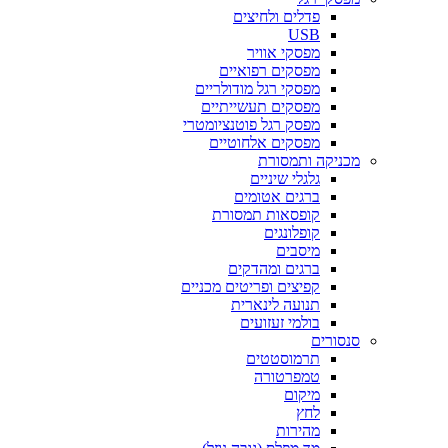
פדלים ולחיצים
USB
מפסקי אוויר
מפסקים רפואיים
מפסקי רגל מודולריים
מפסקים תעשייתיים
מפסק רגל פוטנציומטרי
מפסקים אלחוטיים
מכניקה ותמסורת
גלגלי שיניים
ברגים אטומים
קופסאות תמסורת
קופלונגים
מיסבים
ברגים ומהדקים
קפיצים ופריטים מכניים
תנועה לינארית
בולמי זעזועים
סנסורים
תרמוסטטים
טמפרטורה
מיקום
לחץ
מהירות