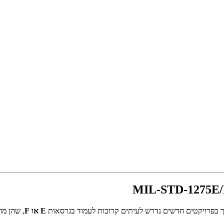
E או F
, שהן מ