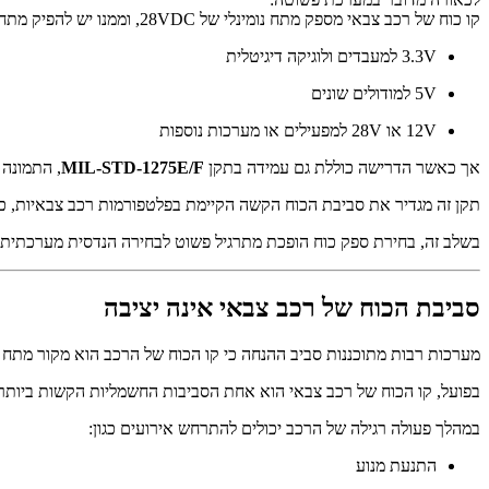
קו כוח של רכב צבאי מספק מתח נומינלי של ‎28VDC, וממנו יש להפיק מתחים שונים הדרושים לאלקטרוניקה כגון:
‎3.3V למעבדים ולוגיקה דיגיטלית
‎5V למודולים שונים
‎12V או ‎28V למפעילים או מערכות נוספות
אך כאשר הדרישה כוללת גם עמידה בתקן
MIL-STD-1275E/F
, התמונה 
תקן זה מגדיר את סביבת הכוח הקשה הקיימת בפלטפורמות רכב צבאיות, כול
בשלב זה, בחירת ספק כוח הופכת מתרגיל פשוט לבחירה הנדסית מערכתית.
סביבת הכוח של רכב צבאי אינה יציבה
מערכות רבות מתוכננות סביב ההנחה כי קו הכוח של הרכב הוא מקור מתח י
בפועל, קו הכוח של רכב צבאי הוא אחת הסביבות החשמליות הקשות ביותר
במהלך פעולה רגילה של הרכב יכולים להתרחש אירועים כגון:
התנעת מנוע