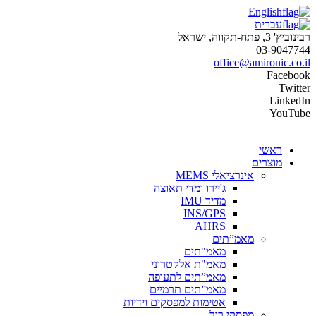
English
עברית
רבינוביץ' 3, פתח-תקווה, ישראל
03-9047744
office@amironic.co.il
Facebook
Twitter
LinkedIn
YouTube
ראשי
מוצרים
אינרציאלי MEMS
ג'יירו ומדי תאוצה
מדיד IMU
INS/GPS
AHRS
מאמ”תים
מאמ"תים
מאמ"ת אלקטרוני
מאמ”תים לתעופה
מאמ”תים תרמיים
אטימות למפסקים וידיות
מפסקי רגל