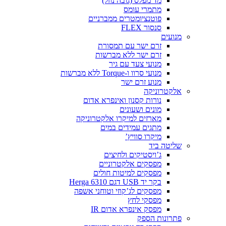
מד מפלס (גובה נוזל)
מתמרי עומס
פוטנציומטרים ממברניים
סנסור FLEX
מנועים
זרם ישר עם תמסורת
זרם ישר ללא מברשות
מנועי צעד עם גיר
מנועי סרוו ו-Torque ללא מברשות
מנוע זרם ישר
אלקטרוניקה
נורות קסנון ואינפרא אדום
מונים ושעונים
מארזים למיקרו אלקטרוניקה
מתגים עמידים במים
מיקרו סוויץ’
שליטה ביד
ג’ויסטיקים ולחיצים
מפסקים אלקטרוניים
מפסקים למיטות חולים
בקר יד USB דגם Herga 6310
מפסקים לג’קוזי וטוחני אשפה
מפסקי לחץ
מפסק אינפרא אדום IR
פתרונות הספק