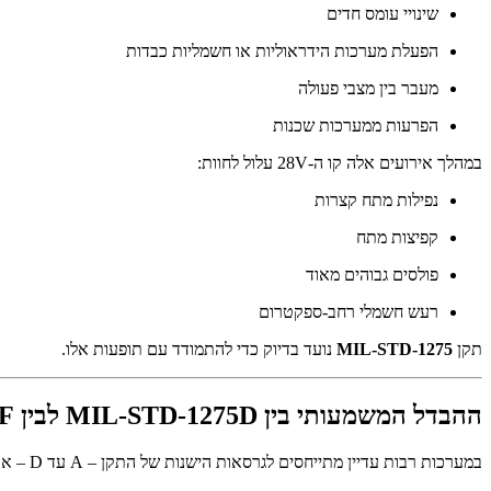
שינויי עומס חדים
הפעלת מערכות הידראוליות או חשמליות כבדות
מעבר בין מצבי פעולה
הפרעות ממערכות שכנות
במהלך אירועים אלה קו ה-28V עלול לחוות:
נפילות מתח קצרות
קפיצות מתח
פולסים גבוהים מאוד
רעש חשמלי רחב-ספקטרום
תקן
MIL-STD-1275
נועד בדיוק כדי להתמודד עם תופעות אלו.
ההבדל המשמעותי בין MIL-STD-1275D לבין MIL-STD-1275E/F
במערכות רבות עדיין מתייחסים לגרסאות הישנות של התקן – A עד D – אך בפרויקטים חדשים נדרש לעיתים קרובות לעמוד בגרסאות