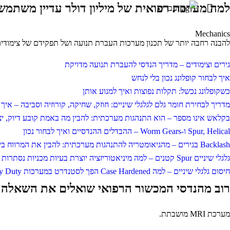
למה מערכת רפואית של מיליון דולר עדיין משתמשת ב-& Pinion
עברית
Mechanics
להבנה רחבה יותר של תכנון מערכות העברת תנועה ושל תפקידם של צימודים
גירים וצימודים – מדריך הנדסי להעברת תנועה מדויקת
איך לבחור קופלונג נכון בלי לנחש
כשקופלונג נכשל: תקלות נפוצות ואיך למנוע אותן
מדריך לבחירת חומר גלם לגלגלי שיניים: חוזק, שחיקה, קורוזיה וסביבה – איך ל
בקלאש אינו מספר – הוא התנהגות מערכתית: להבין מה באמת קובע דיוק, יצ
Spur, Helical ו-Worm Gears – ההבדלים ההנדסיים ואיך לבחור נכון
Backlash בגירים – מהגיאומטריה להתנהגות מערכתית: להבין את המרווח בין השיניים ומה הוא באמת עושה למערכת
גלגלי שיניים Spur קטנים – למה מיניאטוריזציה יוצרת בעיות מכניות נסתרות
חיסום גלגלי שיניים – למה Case Hardened הפך לסטנדרט במערכות Heavy Duty
רוב מהנדסי המכשור הרפואי שואלים את השאלה ה
מערכת MRI מושבתת.