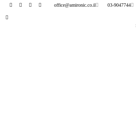
office@amironic.co.il
03-9047744