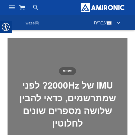
ראשי
עברית
waze
מוצרים
חנות
חברות
MEMS
אודות אמירוניק
IMU של 2000Hz? לפני
חדשות
שמתרשמים, כדאי להבין
צור קשר
שלושה מספרים שונים
לחלוטין