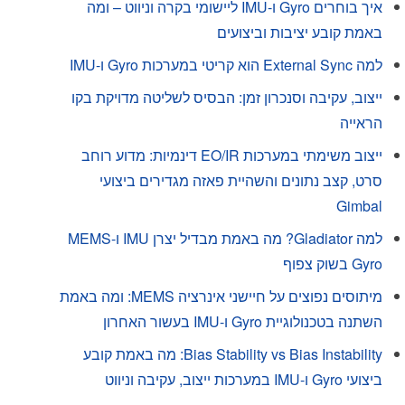
איך בוחרים Gyro ו-IMU ליישומי בקרה וניווט – ומה
באמת קובע יציבות וביצועים
למה External Sync הוא קריטי במערכות Gyro ו-IMU
ייצוב, עקיבה וסנכרון זמן: הבסיס לשליטה מדויקת בקו
הראייה
ייצוב משימתי במערכות EO/IR דינמיות: מדוע רוחב
סרט, קצב נתונים והשהיית פאזה מגדירים ביצועי
Gimbal
למה Gladiator? מה באמת מבדיל יצרן IMU ו-MEMS
Gyro בשוק צפוף
מיתוסים נפוצים על חיישני אינרציה MEMS: ומה באמת
השתנה בטכנולוגיית Gyro ו-IMU בעשור האחרון
Bias Stability vs Bias Instability: מה באמת קובע
ביצועי Gyro ו-IMU במערכות ייצוב, עקיבה וניווט