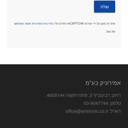
אתר זה מוגן על-ידי שירות reCAPTCHA וחלים עליו
מדיניות הפרטיות
ו
תנאי השימוש
של גוגל.
אמירוניק בע"מ
רחוב רבינוביץ' 3, פתח-תקווה 4928144.
טלפון: 03-9047744
דוא"ל: office@amironic.co.il