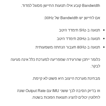
Bandwidth קובע אילו תנועות החיישן מסוגל למדוד.
אם לחיישן יש Bandwidth של 30Hz:
תנועה ב-5Hz תימדד היטב
תנועה ב-20Hz תימדד היטב
תנועה ב-80Hz תעבור הנחתה משמעותית
כלומר ייתכן שהרעידה שמפריעה למערכת כלל אינה מגיעה
לבקר.
מבחינת מערכת הייצוב היא פשוט לא קיימת.
וזו בדיוק הסיבה לכך ששני IMU עם Output Rate שונה
לחלוטין יכולים להציג תוצאות הפוכות בשטח.