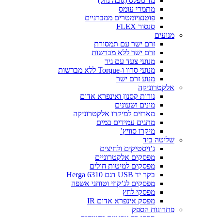
מד מפלס (גובה נוזל)
מתמרי עומס
פוטנציומטרים ממברניים
סנסור FLEX
מנועים
זרם ישר עם תמסורת
זרם ישר ללא מברשות
מנועי צעד עם גיר
מנועי סרוו ו-Torque ללא מברשות
מנוע זרם ישר
אלקטרוניקה
נורות קסנון ואינפרא אדום
מונים ושעונים
מארזים למיקרו אלקטרוניקה
מתגים עמידים במים
מיקרו סוויץ’
שליטה ביד
ג’ויסטיקים ולחיצים
מפסקים אלקטרוניים
מפסקים למיטות חולים
בקר יד USB דגם Herga 6310
מפסקים לג’קוזי וטוחני אשפה
מפסקי לחץ
מפסק אינפרא אדום IR
פתרונות הספק