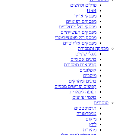
פדלים ולחיצים
USB
מפסקי אוויר
מפסקים רפואיים
מפסקי רגל מודולריים
מפסקים תעשייתיים
מפסק רגל פוטנציומטרי
מפסקים אלחוטיים
מכניקה ותמסורת
גלגלי שיניים
ברגים אטומים
קופסאות תמסורת
קופלונגים
מיסבים
ברגים ומהדקים
קפיצים ופריטים מכניים
תנועה לינארית
בולמי זעזועים
סנסורים
תרמוסטטים
טמפרטורה
מיקום
לחץ
מהירות