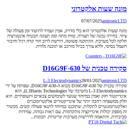
מונה שעות אלקטרוני
07/07/2025
amironicLTD
מונה שעות אלקטרוני הוא כלי מדויק, אמין ועמיד לתיעוד זמן פעולה של
ציוד. בחירה נכונה של תצורה, טווח מתח וסוג תצוגה תבטיח אינטגרציה
חלקה לכל מערכת. ההתקנה פשוטה, דורשת לרוב חור קדח רגיל וחיבור
חשמל בסיסי, וללא צורך בכיול מורכב או תוכנה נלווית.
סקירה טכנית של D16G9F-630
L-3 Electrodynamics
28/01/2025
amironicLTD
סקירה טכנית של D16G9F-630 מבוא ה-D16G9F-630, שפותח על ידי
L-3 Electrodynamics (חטיבה של L3Harris Technologies), הוא
אינדיקטור חזק ואמין במיוחד שנועד לשימושים צבאיים ותעופתיים. הוא
חלק ממשפחה רחבה יותר של אינדיקטורים אלקטרומכניים
ואלקטרומגנטיים לתקלות, שתוכננו במיוחד לתנאי פעולה קשים. מכשיר
זה מספק יכולות אינדיקציה מתקדמות, עם ראות גבוהה, עמידות
סביבתית, והתאמה לדרישות מערכות קריטיות. תכונות...