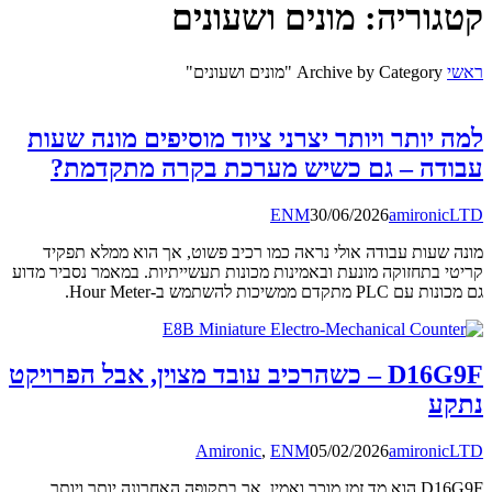
קטגוריה:
מונים ושעונים
ראשי
Archive by Category "מונים ושעונים"
למה יותר ויותר יצרני ציוד מוסיפים מונה שעות
עבודה – גם כשיש מערכת בקרה מתקדמת?
ENM
30/06/2026
amironicLTD
מונה שעות עבודה אולי נראה כמו רכיב פשוט, אך הוא ממלא תפקיד
קריטי בתחזוקה מונעת ובאמינות מכונות תעשייתיות. במאמר נסביר מדוע
גם מכונות עם PLC מתקדם ממשיכות להשתמש ב-Hour Meter.
D16G9F – כשהרכיב עובד מצוין, אבל הפרויקט
נתקע
Amironic
,
ENM
05/02/2026
amironicLTD
D16G9F הוא מד זמן מוכר ואמין, אך בתקופה האחרונה יותר ויותר