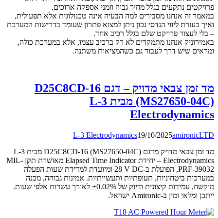
פרויקטים נתקעים בגלל מחיר גבוה וזמני אספקה ארוכים.
במאמר זה אנחנו מסבירים למה הבעיה אינה טכנולוגית אלא תפעולית,
ואיך בעזרת ליווי הנדסי נכון ניתן למצוא פתרון שעומד בדרישות המערכת
– בלי לעצור פרויקט שלם בגלל רכיב אחד.
באמירוניק אנחנו מתמקדים לא רק ברכיב עצמו, אלא במערכת כולה,
ומראים שיש דרך לעבוד גם כשהמציאות משתנה.
מד זמן צבאי מדויק – דגם D25C8CD-16
(MS27650-04C) מבית L-3
Electrodynamics
L-3 Electrodynamics
19/10/2025
amironicLTD
מד זמן צבאי מדויק מדגם D25C8CD-16 (MS27650-04C) מבית L-3
Electrodynamics – יחידת ‎Elapsed Time Indicator‎ מאושרת תקן ‎MIL-
PRF-39032‎, הפועלת ב-‎28 V DC‎ ומיועדת למדידת שעות הפעלה
במערכות ביטחוניות, תעופתיות ותעשייתיות. אמינות גבוהה, מבנה
מוקשח, עמידות קיצונית ודיוק של ‎±0.02%‎ לאורך עשרות אלפי שעות.
ייתכן ומלאי זמין ב-Amironic ישראל.