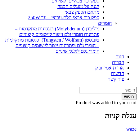
ספקי כח צבאיים וקשיחים
הגנה על מעגלים חכמה
מתאם הספק צבאי
ספק כוח צבאי תלת-ערוצי – עד 250W
חומרים
מוליבדן (Molybdenum) וסגסוגות מתקדמות –
פתרונות חומרי גלם וייצור ליישומים קיצוניים
טונגסטן (Tungsten / Wolfram) וסגסוגות מתקדמות
– חומרי גלם ופתרונות ייצור ליישומים קיצוניים
חומרי גלם לגלגלי שיניים
חנות
חברות
אודות אמירוניק
חדשות
צור קשר
חיפוש
Product
was added to your cart
עגלת קניות
waze