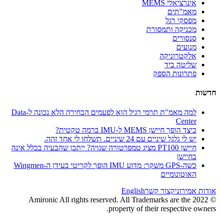
אינרציאלי MEMS
מאמ"תים
מפסקי רגל
מכניקה ותמסורת
סנסורים
מנועים
אלקטרוניקה
שליטה ביד
פתרונות הספק
חדשות
למה מאמ"ת תרמי רגיל הוא לפעמים הבחירה הלא נכונה ל-Data
Center
כיצד הופך חיישן MEMS ל-IMU ברמה טקטית?
יש לי גלגל שיניים עם 24 שיניים. תשלחו לי אחד זהה.
חיישן PT100 מציג טמפרטורה שגויה? ייתכן שהבעיה בכלל אינה
בחיישן
כשה-GPS משקר: מדוע IMU הופך לקריטי בעידן ה-Wingmen
האוטונומיים
אודות אמירוניק
צור קשר
English
© 2022 Amironic All rights reserved. All Trademarks are the
property of their respective owners.