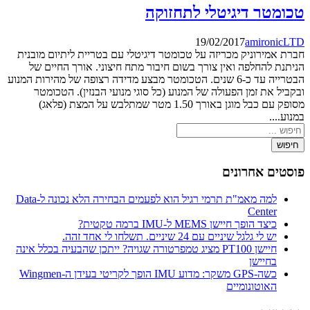
טכומטר דיגיטלי לתחזוקה
19/02/2017
amironicLTD
חברת אמירוניק מכריזה על טכומטר דיגיטלי עם בטריית ליתיום מובנית
הניתנת להחלפה ואין צורך בשום חיבור מתח חיצוני. אורך החיים של
הבטרייה עד כ-6 שנים. הטכומטר מבצע מדידה רצופה של מהירות המנוע
ובקביל את זמן הפעולה של המנוע (כל סוגי מנועי הבנזין). הטכומטר
מסופק עם כבל מוגן באורך 1.50 מטר שמתלבש על המצת (פלאג)
במנוע....
חיפוש
פוסטים אחרונים
למה מאמ"ת תרמי רגיל הוא לפעמים הבחירה הלא נכונה ל-Data
Center
כיצד הופך חיישן MEMS ל-IMU ברמה טקטית?
יש לי גלגל שיניים עם 24 שיניים. תשלחו לי אחד זהה.
חיישן PT100 מציג טמפרטורה שגויה? ייתכן שהבעיה בכלל אינה
בחיישן
כשה-GPS משקר: מדוע IMU הופך לקריטי בעידן ה-Wingmen
האוטונומיים