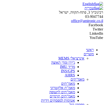
English
עברית
רבינוביץ' 3, פתח-תקווה, ישראל
03-9047744
office@amironic.co.il
Facebook
Twitter
LinkedIn
YouTube
ראשי
מוצרים
אינרציאלי MEMS
ג'יירו ומדי תאוצה
מדיד IMU
INS/GPS
AHRS
מאמ”תים
מאמ"תים
מאמ"ת אלקטרוני
מאמ”תים לתעופה
מאמ”תים תרמיים
אטימות למפסקים וידיות
מפסקי רגל