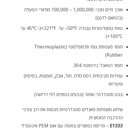
אורך חיים מכני: ‎100,000‎ – ‎1,000,000‎ מחזורי הפעלה
(בהתאם לדגם)
טווח טמפרטורות עבודה: ‎–50°F‎ עד ‎+221°F‎ ‎(–45°C‎ עד
‎+105°C‎)
חומר מעטפת: גומי תרמופלסטי (Thermoplastic
Rubber)
חומר הפאנל: נירוסטה ‎304‎
עמידות סביבתית: רסס מלח, חול, אבק, חומצות, בסיסים
ופטריות
צבע סטנדרטי: שחור (צבעים נוספים לפי דרישה)
שלוש משפחות פאנלים סטנדרטיות מכסות את רוב צורכי
ההרכבה המכאנית:
E1333
– פריסת כפתורים צפופה עם אום PEM אינטגרלי