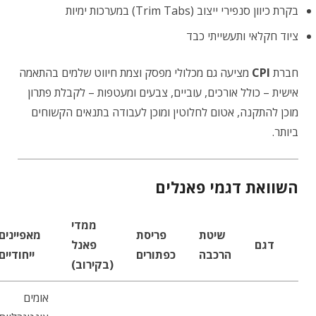
בקרת כיוון סנפירי ייצוב (Trim Tabs) במערכות ימיות
ציוד חקלאי ותעשייתי כבד
חברת
CPI
מציעה גם מכלולי מפסק וצמת חיווט שלמים בהתאמה
אישית – כולל אורכים, עוביים, צבעים ומעטפות – לקבלת פתרון
מוכן להתקנה, אטום לחלוטין ומוכן לעבודה בתנאים הקשוחים
ביותר.
השוואת דגמי פאנלים
ממדי
שיטת
פריסת
מאפיינים
דגם
פאנל
הרכבה
כפתורים
ייחודיים
(בקירוב)
אומים