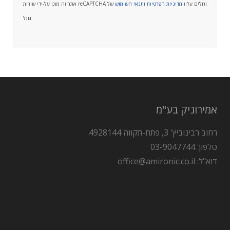
אתר זה מוגן על-ידי שירות reCAPTCHA וחלים עליו
מדיניות הפרטיות
ו
תנאי השימוש
של
גוגל.
אמירוניק בע"מ
רחוב רבינוביץ' 3, פתח-תקווה 4928144.
טלפון: 03-9047744
דוא"ל: office@amironic.co.il