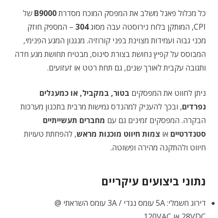
כל מכלול פאנל משלב את המפסק המוכח מסדרת
B9000
של
CPI, המותקן בלוח נירוסטה עבה מסוג
304
– המספק חוזק
מכני גבוה ועמידות מצוינת בפני קורוזיה. מנגנון המגע הפנימי,
המבוסס על קפיץ נחושת בצורת סינוס, מבטיח תחושת מגע חדה
ותגובה עקבית לאורך שנים, גם תחת רטט או זעזועים.
ניתן לחווט את המפסקים
בטור, במקביל, או כמעגלים
נפרדים
, ובכך להעניק למהנדס גמישות מרבית בתכנון מערכות
הבקרה. המפסקים זמינים גם עם
מחברים תעשייתיים
סטנדרטיים
או
צמות חיווט מוכנות מראש
, להפחתת טעויות
חיווט ולהתקנה מהירה ופשוטה.
נתוני ביצועים עיקריים
דירוג חשמלי: ‎5A‎ עומס נגדי / ‎3A‎ עומס השראתי @
‎28VDC‎ או ‎120VAC‎