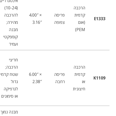
אינטגרליים
הרכבה
(10-24)
קדמית
פריסה
‎4.00″ ×
להרכבה
E1333
(אום
צפופה
3.16″‎
מהירה;
PEM)
מבנה
קומפקטי
ועמיד
חריצי
הרכבה
הרכבה;
קדמית
פריסה
‎6.00″ ×
שטח קדמי
K1109
או
רחבה
2.38″‎
גדול
חיצונית
לגרפיקה
או סימונים
מבנה נמוך