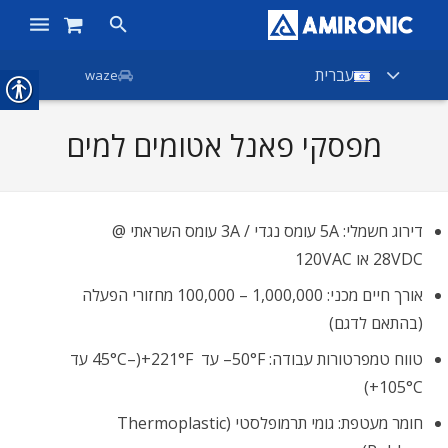
ראשי
עברית
waze
מוצרים
מפסקי פאנל אטומים למים
חנות
חברות
דירוג חשמלי: ‎5A‎ עומס נגדי / ‎3A‎ עומס השראתי @
אודות אמירוניק
‎28VDC‎ או ‎120VAC‎
אורך חיים מכני: ‎100,000‎ – ‎1,000,000‎ מחזורי הפעלה
חדשות
(בהתאם לדגם)
צור קשר
טווח טמפרטורות עבודה: ‎–50°F‎ עד ‎+221°F‎ ‎(–45°C‎ עד
‎+105°C‎)
חומר מעטפת: גומי תרמופלסטי (Thermoplastic