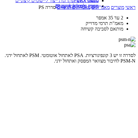
סנסור FLEX
מפסקי לחץ
– חומרי גלם ופתרונות ייצור ליישומים קיצוניים
מפסק אינפרא אדום IR
חומרי גלם לגלגלי שיניים
ראשי
מוצרים
מאמ"תים
מאמ"תים תרמיים
סדרה PS
2 עד 35 אמפר
מאמ"ת תרמי מדוייק
מותאם לסביבה קשיחה
לסדרה זו יש 3 קונפיגורציות. PSA לאתחול אוטומטי. PSM לאתחול ידני.
PSM-N לחיבור מצוואר המפסק ואתחול ידני.