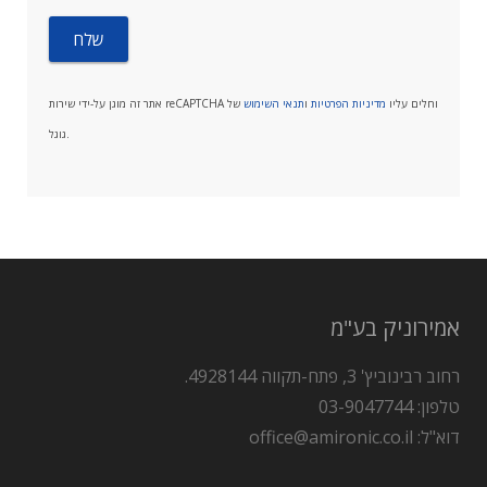
אתר זה מוגן על-ידי שירות reCAPTCHA וחלים עליו
מדיניות הפרטיות
ו
תנאי השימוש
של
גוגל.
אמירוניק בע"מ
רחוב רבינוביץ' 3, פתח-תקווה 4928144.
טלפון: 03-9047744
דוא"ל: office@amironic.co.il