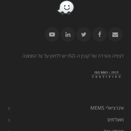
לצפיה והורדה של קובץ ה-ISO יש ללחוץ על על התמונה
אינרציאלי MEMS
מאמ"תים