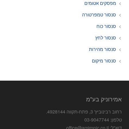
מפסקים אטומים
סנסור טמפרטורה
סנסור כוח
סנסור לחץ
סנסור מהירות
סנסור מיקום
אמירוניק בע"מ
רחוב רבינוביץ' 3, פתח-תקווה 4928144.
טלפון: 03-9047744
דוא"ל: office@amironic.co.il