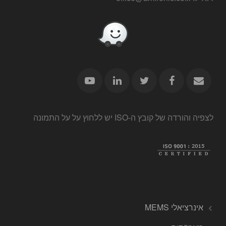
לצפיה והורדה של קובץ ה-ISO יש ללחוץ על על התמונה
אינרציאלי MEMS